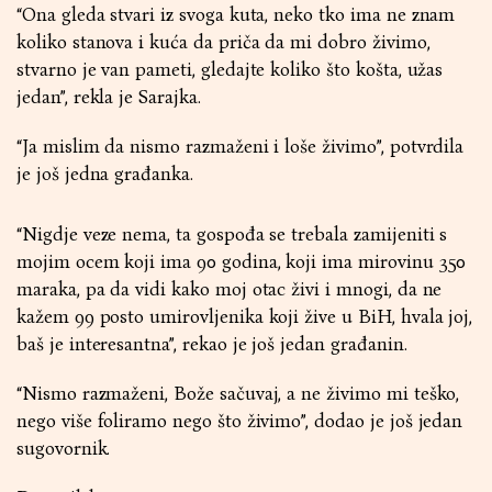
“Ona gleda stvari iz svoga kuta, neko tko ima ne znam
koliko stanova i kuća da priča da mi dobro živimo,
stvarno je van pameti, gledajte koliko što košta, užas
jedan”, rekla je Sarajka.
“Ja mislim da nismo razmaženi i loše živimo”, potvrdila
je još jedna građanka.
“Nigdje veze nema, ta gospođa se trebala zamijeniti s
mojim ocem koji ima 90 godina, koji ima mirovinu 350
maraka, pa da vidi kako moj otac živi i mnogi, da ne
kažem 99 posto umirovljenika koji žive u BiH, hvala joj,
baš je interesantna”, rekao je još jedan građanin.
“Nismo razmaženi, Bože sačuvaj, a ne živimo mi teško,
nego više foliramo nego što živimo”, dodao je još jedan
sugovornik.