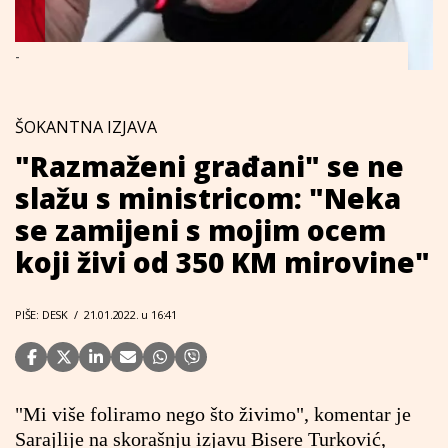
-
ŠOKANTNA IZJAVA
"Razmaženi građani" se ne
slažu s ministricom: "Neka
se zamijeni s mojim ocem
koji živi od 350 KM mirovine"
PIŠE: DESK
/
21.01.2022. u 16:41
"Mi više foliramo nego što živimo", komentar je
Sarajlije na skorašnju izjavu Bisere Turković,