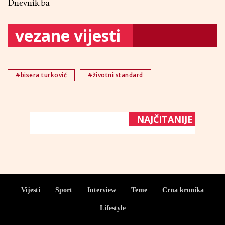
Dnevnik.ba
vezane vijesti
#bisera turković
#životni standard
NAJČITANIJE
Vijesti
Sport
Interview
Teme
Crna kronika
Lifestyle