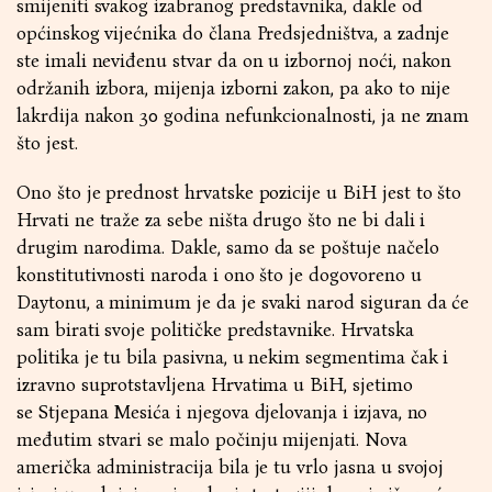
smijeniti svakog izabranog predstavnika, dakle od
općinskog vijećnika do člana Predsjedništva, a zadnje
ste imali neviđenu stvar da on u izbornoj noći, nakon
održanih izbora, mijenja izborni zakon, pa ako to nije
lakrdija nakon 30 godina nefunkcionalnosti, ja ne znam
što jest.
Ono što je prednost hrvatske pozicije u BiH jest to što
Hrvati ne traže za sebe ništa drugo što ne bi dali i
drugim narodima. Dakle, samo da se poštuje načelo
konstitutivnosti naroda i ono što je dogovoreno u
Daytonu, a minimum je da je svaki narod siguran da će
sam birati svoje političke predstavnike. Hrvatska
politika je tu bila pasivna, u nekim segmentima čak i
izravno suprotstavljena Hrvatima u BiH, sjetimo
se Stjepana Mesića i njegova djelovanja i izjava, no
međutim stvari se malo počinju mijenjati. Nova
američka administracija bila je tu vrlo jasna u svojoj