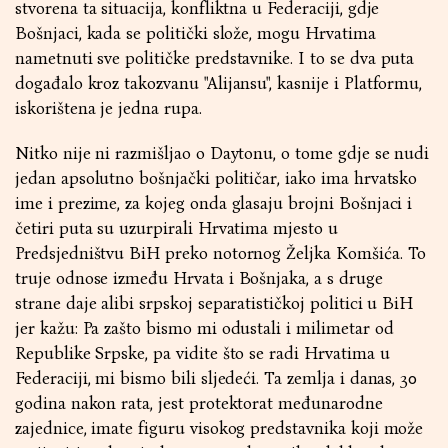
stvorena ta situacija, konfliktna u Federaciji, gdje
Bošnjaci, kada se politički slože, mogu Hrvatima
nametnuti sve političke predstavnike. I to se dva puta
događalo kroz takozvanu "Alijansu", kasnije i Platformu,
iskorištena je jedna rupa.
Nitko nije ni razmišljao o Daytonu, o tome gdje se nudi
jedan apsolutno bošnjački političar, iako ima hrvatsko
ime i prezime, za kojeg onda glasaju brojni Bošnjaci i
četiri puta su uzurpirali Hrvatima mjesto u
Predsjedništvu BiH preko notornog Željka Komšića. To
truje odnose između Hrvata i Bošnjaka, a s druge
strane daje alibi srpskoj separatističkoj politici u BiH
jer kažu: Pa zašto bismo mi odustali i milimetar od
Republike Srpske, pa vidite što se radi Hrvatima u
Federaciji, mi bismo bili sljedeći. Ta zemlja i danas, 30
godina nakon rata, jest protektorat međunarodne
zajednice, imate figuru visokog predstavnika koji može