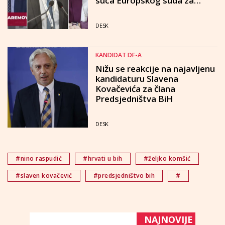
suca Europskog suda za
ljudska prava nema mjesta za
Hrvate
DESK
KANDIDAT DF-A
Nižu se reakcije na najavljenu
kandidaturu Slavena
Kovačevića za člana
Predsjedništva BiH
DESK
#nino raspudić
#hrvati u bih
#željko komšić
#slaven kovačević
#predsjedništvo bih
#
NAJNOVIJE