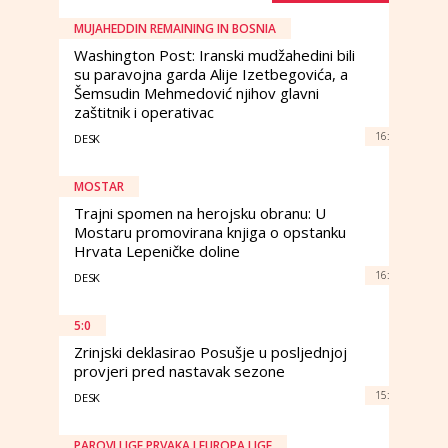
MUJAHEDDIN REMAINING IN BOSNIA
Washington Post: Iranski mudžahedini bili
su paravojna garda Alije Izetbegovića, a
Šemsudin Mehmedović njihov glavni
zaštitnik i operativac
16:
DESK
MOSTAR
Trajni spomen na herojsku obranu: U
Mostaru promovirana knjiga o opstanku
Hrvata Lepeničke doline
16:
DESK
5:0
Zrinjski deklasirao Posušje u posljednjoj
provjeri pred nastavak sezone
15:
DESK
PAROVI LIGE PRVAKA I EUROPA LIGE