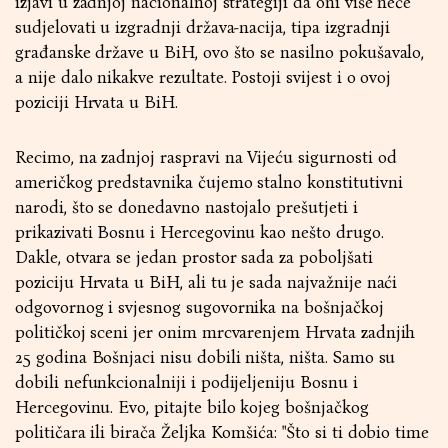
izjavi u zadnjoj nacionalnoj strategiji da oni više neće
sudjelovati u izgradnji država-nacija, tipa izgradnji
građanske države u BiH, ovo što se nasilno pokušavalo,
a nije dalo nikakve rezultate. Postoji svijest i o ovoj
poziciji Hrvata u BiH.
Recimo, na zadnjoj raspravi na Vijeću sigurnosti od
američkog predstavnika čujemo stalno konstitutivni
narodi, što se donedavno nastojalo prešutjeti i
prikazivati Bosnu i Hercegovinu kao nešto drugo.
Dakle, otvara se jedan prostor sada za poboljšati
poziciju Hrvata u BiH, ali tu je sada najvažnije naći
odgovornog i svjesnog sugovornika na bošnjačkoj
političkoj sceni jer onim mrcvarenjem Hrvata zadnjih
25 godina Bošnjaci nisu dobili ništa, ništa. Samo su
dobili nefunkcionalniji i podijeljeniju Bosnu i
Hercegovinu. Evo, pitajte bilo kojeg bošnjačkog
političara ili birača Željka Komšića: "Što si ti dobio time