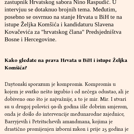
zastupnik Hrvatskog sabora Nino Raspudić. U
intervjuu se dotaknuo brojnih tema. Međutim,
posebno se osvrnuo na stanje Hrvata u BiH te na
istupe Željka Komšića i kandidaturu Slavena
Kovačevića za "hrvatskog člana" Predsjedništva
Bosne i Hercegovine.
Kako gledate na prava Hrvata u BiH i istupe Željka
Komšića?
Daytonski sporazum je kompromis. Kompromis u
kojem je svatko nešto izgubio i od nečega odustao, ali je
dobiveno ono što je najvažnije, a to je mir. Mir. I stvari
su u drugoj polovici 90-ih godina išle dobrim smjerom,
onda je došlo do intervencije međunarodne zajednice,
Barryjevih i Petritschevih amandmana, kojima je
drastično promijenjen izborni zakon i prije 25 godina je