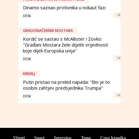
Dinamo saznao protivnika u nokaut fazi
14:
DESK
GRADONAČEKNIK MOSTARA
Kordić se sastao s McAllister i Zovko:
"Građani Mostara žele dijeliti vrijednosti
koje dijeli Europska unija"
14:
DESK
KREMLJ
Putin pristao na prekid napada: "Bio je to
osobni zahtjev predsjednika Trumpa"
14:
DESK
Vijesti
Sport
Interview
Teme
Crna kronika