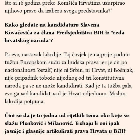
što si 16 godina preko Komšića Hrvatima uzurpirao
njihovo pravo da izaberu svoga predstavnika?".
Kako gledate na kandidaturu Slavena
Kovačevića za člana Predsjedništva BiH iz "reda
hrvatskog naroda"?
Pa evo, nastavak lakrdije. Taj čovjek je najprije podnio
tužbu Europskom sudu za ljudska prava jer je on po
nacionalnosti "ostali", nije ni Srbin, ni Hrvat, ni Bošnjak,
nije pripadnik tobože nijednog od tri konstitutivna
naroda pa se ne može kandidirati. Kad je ta tužba pala,
evo ga sad kandidat, sad je Hrvat odjednom. Mislim,
lakrdija potpuna.
Čini se da je to jedna od rijetkih tema oko koje se
slažu Plenković i Milanović. Trebaju li oni ipak
jasnije i glasnije artikulirati prava Hrvata u BiH?