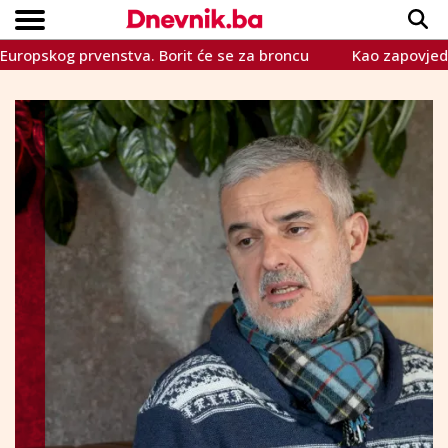
prvenstva. Borit će se za broncu
Kao zapovjednik UNPROFO
Copyright © Dnevnik.ba 2023.
CRNA KRONIKA
INTERVIEW
LIFESTYLE
VIJESTI
SPORT
TEME