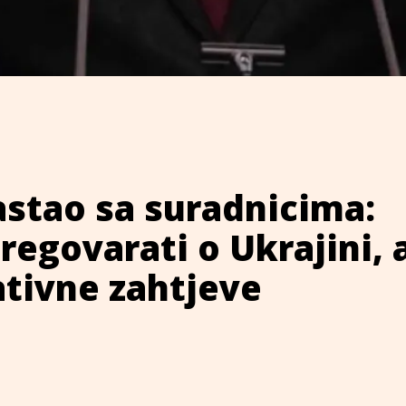
astao sa suradnicima:
egovarati o Ukrajini, a
ativne zahtjeve