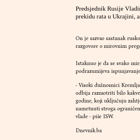
Predsjednik Rusije Vladi
prekidu rata u Ukrajini, 
On je sazvao sastanak rusko
razgovore o mirovnim pre
Istaknuo je da se svako mir
podrazumijeva ispunjavanje
- Visoki dužnosnici Kremlja
odbija razmotriti bilo kakv
godine, koji uključuju zaht
nametnuti stroga ograničenj
vlade - piše ISW.
Dnevnik.ba