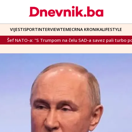
VIJESTI
SPORT
INTERVIEW
TEME
CRNA KRONIKA
LIFESTYLE
 "S Trumpom na čelu SAD-a savez pali turbo pogon"
Dana