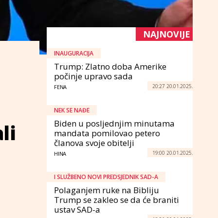
NAJNOVIJE
INAUGURACIJA
Trump: Zlatno doba Amerike
počinje upravo sada
20:27 20.01.2025.
FENA
NEK SE NAĐE
Biden u posljednjim minutama
li
mandata pomilovao petero
članova svoje obitelji
19:00 20.01.2025.
HINA
I SLUŽBENO NOVI PREDSJEDNIK SAD-A
Polaganjem ruke na Bibliju
Trump se zakleo se da će braniti
ustav SAD-a