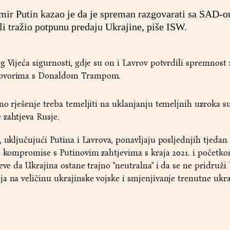
mir Putin kazao je da je spreman razgovarati sa SAD-
ali tražio potpunu predaju Ukrajine, piše ISW.
g Vijeća sigurnosti, gdje su on i Lavrov potvrdili spremnost 
govorima s Donaldom Trampom.
no rješenje treba temeljiti na uklanjanju temeljnih uzroka s
 zahtjeva Rusje.
, uključujući Putina i Lavrova, ponavljaju posljednjih tjedan
e kompromise s Putinovim zahtjevima s kraja 2021. i početko
jeve da Ukrajina ostane trajno "neutralna" i da se ne pridruž
a na veličinu ukrajinske vojske i smjenjivanje trenutne ukr