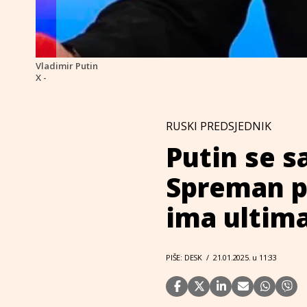
Vladimir Putin
X -
RUSKI PREDSJEDNIK
Putin se s
Spreman pr
ima ultim
PIŠE: DESK
/
21.01.2025. u 11:33