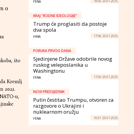
18:56 20.01.2025.
FENA
om o
KRAJ "RODNE IDEOLOGIJE"
Trump će proglasiti da postoje
dva spola
za
17:06 20.01.2025.
HINA
PORUKA PRVOG DANA
Sjedinjene Države odobrile novog
ukoba, što
ruskog veleposlanika u
Washingtonu
17:00 20.01.2025.
FENA
 da Kremlj
m 2022.
NOVI PREDSJEDNIK
i NATO-u,
Putin čestitao Trumpu, otvoren za
ajinske
razgovore o Ukrajini i
nuklearnom oružju
16:51 20.01.2025.
FENA