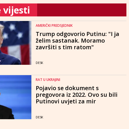
vijesti
AMERIČKI PREDSJEDNIK
Trump odgovorio Putinu: "I ja
želim sastanak. Moramo
završiti s tim ratom"
DESK
RAT U UKRAJINI
Pojavio se dokument s
pregovora iz 2022. Ovo su bili
Putinovi uvjeti za mir
DESK