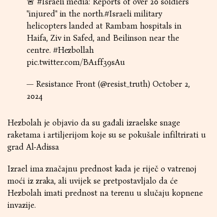
🚨
#Israeli
media: Reports of over 20 soldiers
"injured" in the north.
#Israeli
military
helicopters landed at Rambam hospitals in
Haifa, Ziv in Safed, and Beilinson near the
centre.
#Hezbollah
pic.twitter.com/BA1ff39sAu
— Resistance Front (@resist_truth)
October 2,
2024
Hezbolah je objavio da su gađali izraelske snage
raketama i artiljerijom koje su se pokušale infiltrirati u
grad Al-Adissa
Izrael ima značajnu prednost kada je riječ o vatrenoj
moći iz zraka, ali uvijek se pretpostavljalo da će
Hezbolah imati prednost na terenu u slučaju kopnene
invazije.