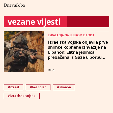
Dnevnik.ba
vezane vijesti
ESKALACIJA NA BLISKOM ISTOKU
Izraelska vojska objavila prve
snimke kopnene iznvazije na
Libanon: Elitna jedinica
prebačena iz Gaze u borbu
protiv Hezbolaha
DESK
#izrael
#hezbolah
#libanon
#izraelska vojska