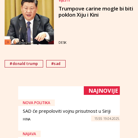
VIJESTI
Trumpove carine mogle bi biti
poklon Xiju i Kini
DESK
#donald trump
#sad
NAJNOVIJE
NOVA POLITIKA
SAD će prepoloviti vojnu prisutnost u Siriji
15:55 19.04.2025.
HINA
NAJAVA