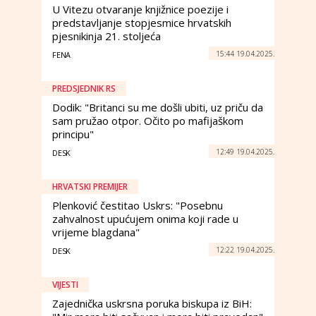
U Vitezu otvaranje knjižnice poezije i
predstavljanje stopjesmice hrvatskih
pjesnikinja 21. stoljeća
15:44 19.04.2025.
FENA
PREDSJEDNIK RS
Dodik: "Britanci su me došli ubiti, uz priču da
sam pružao otpor. Očito po mafijaškom
principu"
12:49 19.04.2025.
DESK
HRVATSKI PREMIJER
Plenković čestitao Uskrs: "Posebnu
zahvalnost upućujem onima koji rade u
vrijeme blagdana"
12:22 19.04.2025.
DESK
VIJESTI
Zajednička uskrsna poruka biskupa iz BiH: