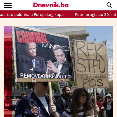
 polufinala Europskog kupa
Putin proglasio 30-satni jedno
Copyright © Dnevnik.ba 2023.
CRNA KRONIKA
INTERVIEW
LIFESTYLE
VIJESTI
SPORT
TEME