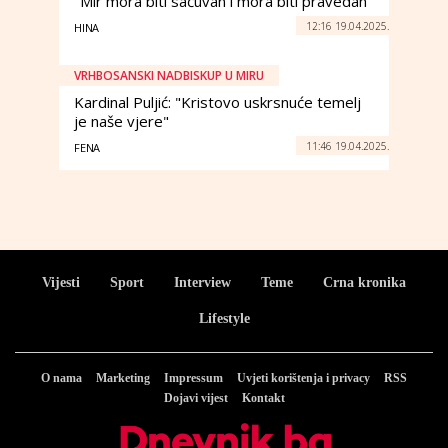
"Mir mora biti sačuvan i mora biti pravedan"
12:16 19.04.2025.
HINA
VRHBOSANSKI NADBISKUP U MIRU
Kardinal Puljić: "Kristovo uskrsnuće temelj
je naše vjere"
11:46 19.04.2025.
FENA
Vijesti
Sport
Interview
Teme
Crna kronika
Lifestyle
O nama
Marketing
Impressum
Uvjeti korištenja i privacy
RSS
Dojavi vijest
Kontakt