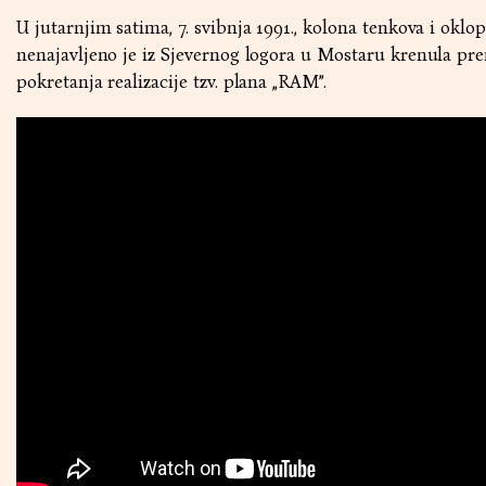
U jutarnjim satima, 7. svibnja 1991., kolona tenkova i oklo
nenajavljeno je iz Sjevernog logora u Mostaru krenula pr
pokretanja realizacije tzv. plana „RAM”.