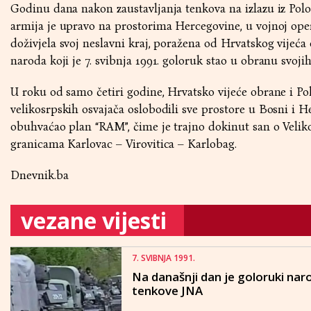
Godinu dana nakon zaustavljanja tenkova na izlazu iz Pol
armija je upravo na prostorima Hercegovine, u vojnoj oper
doživjela svoj neslavni kraj, poražena od Hrvatskog vijeća 
naroda koji je 7. svibnja 1991. goloruk stao u obranu svojih
U roku od samo četiri godine, Hrvatsko vijeće obrane i Po
velikosrpskih osvajača oslobodili sve prostore u Bosni i H
obuhvaćao plan “RAM”, čime je trajno dokinut san o Velik
granicama Karlovac – Virovitica – Karlobag.
Dnevnik.ba
vezane vijesti
7. SVIBNJA 1991.
Na današnji dan je goloruki na
tenkove JNA