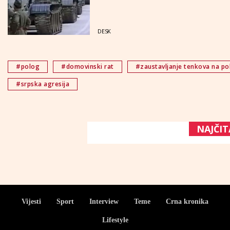
DESK
#polog
#domovinski rat
#zaustavljanje tenkova na p
#srpska agresija
NAJČIT
Vijesti
Sport
Interview
Teme
Crna kronika
Lifestyle