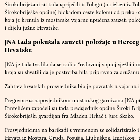
Širokobriježani su tada spriječili u Pologu (na izlazu iz Po
Širokobriješke općine) blokadom ceste kolonu od preko 10
koja je krenula iz mostarske vojarne upućena zauzeti pol
i dijelu južne Hrvatske.
JNA tada pokušala zauzeti položaje u Hercego
Hrvatske
JNA je tada tvrdila da se radi o “redovnoj vojnoj vježbi i
kraja su shvatili da je postrojba bila pripravna za oružanu
Zahtjev hrvatskih prosvjednika bio je povratak u vojarnu iz
Pregovore sa zapovjednikom mostarskog garnizona JNA 
Pantelićem započeli su tada predsjednik općine Široki Bri
Širokobriješki gvardijan fra Mladen Hrkać i Jure Skoko.
Prosvjednicima na barikadi s vremenom se solidariziralo i 
Hrvata iz Mostara, Gruda, Posušja, Ljubuškog, Imotskog… i