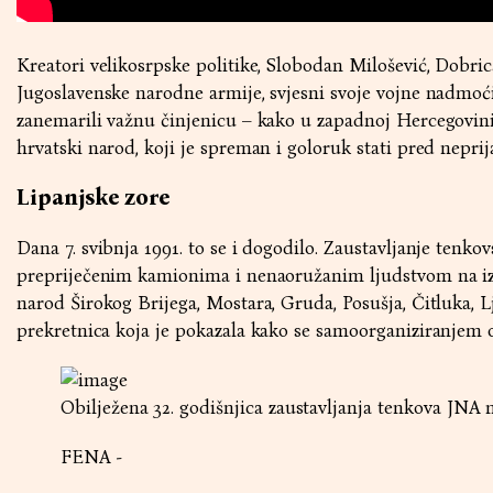
Kreatori velikosrpske politike, Slobodan Milošević, Dobric
Jugoslavenske narodne armije, svjesni svoje vojne nadmoć
zanemarili važnu činjenicu – kako u zapadnoj Hercegovini
hrvatski narod, koji je spreman i goloruk stati pred neprij
Lipanjske zore
Dana 7. svibnja 1991. to se i dogodilo. Zaustavljanje tenk
prepriječenim kamionima i nenaoružanim ljudstvom na izla
narod Širokog Brijega, Mostara, Gruda, Posušja, Čitluka, Lj
prekretnica koja je pokazala kako se samoorganiziranjem o
Obilježena 32. godišnjica zaustavljanja tenkova JNA 
FENA -