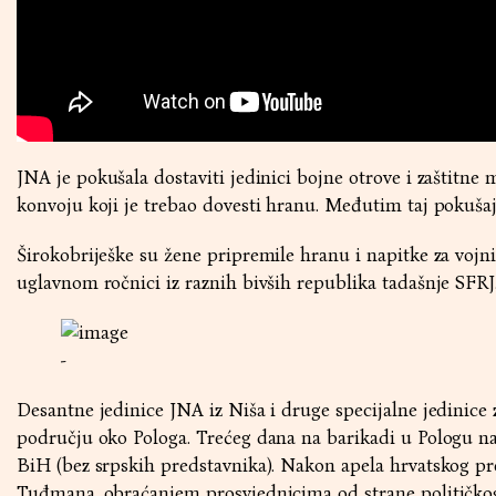
JNA je pokušala dostaviti jedinici bojne otrove i zaštitne
konvoju koji je trebao dovesti hranu. Međutim taj pokušaj
Širokobriješke su žene pripremile hranu i napitke za vojni
uglavnom ročnici iz raznih bivših republika tadašnje SFRJ
-
Desantne jedinice JNA iz Niša i druge specijalne jedinice 
području oko Pologa. Trećeg dana na barikadi u Pologu na
BiH (bez srpskih predstavnika). Nakon apela hrvatskog pr
Tuđmana, obraćanjem prosvjednicima od strane političko