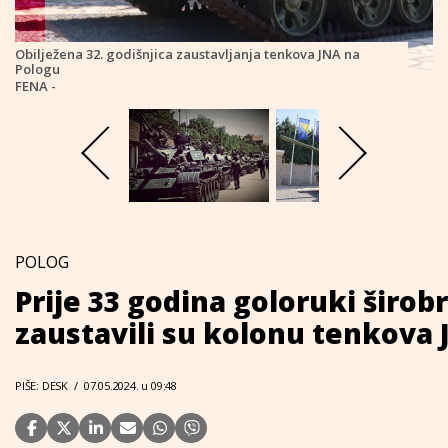
Obilježena 32. godišnjica zaustavljanja tenkova JNA na
Pologu
FENA -
POLOG
Prije 33 godina goloruki širobr
zaustavili su kolonu tenkova
PIŠE: DESK
/
07.05.2024. u 09:48