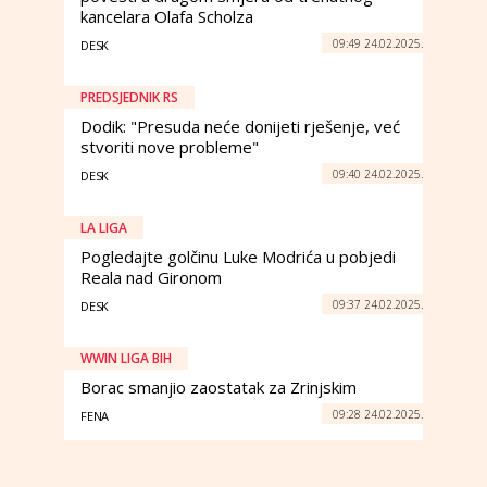
kancelara Olafa Scholza
09:49 24.02.2025.
DESK
PREDSJEDNIK RS
Dodik: "Presuda neće donijeti rješenje, već
stvoriti nove probleme"
09:40 24.02.2025.
DESK
LA LIGA
Pogledajte golčinu Luke Modrića u pobjedi
Reala nad Gironom
09:37 24.02.2025.
DESK
WWIN LIGA BIH
Borac smanjio zaostatak za Zrinjskim
09:28 24.02.2025.
FENA