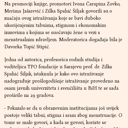
Na promociji knjige, promotori Ivona Čarapina Zovko,
Merima Jašarević i Zilka Spahić Šiljak govorili su o
značaju ovog istraživanja koje se bavi duboko
ukorijenjenim tabuima, stigmom i ekonomskim
izazovima s kojima se suočavaju žene u vezi s
menstrualnim zdravljem. Moderatorica događaja bila je
Davorka Topić Stipić.
Jedna od autorica, profesorica rodnih studija i
voditeljica TPO fondacije u Sarajevu prof. dr. Zilka
Spahić Šiljak, istaknula je kako ovo istraživanje
nadograđuje prošlogodišnje istraživanje provedeno na
osam javnih univerziteta i sveučilišta u BiH te se sada
proširilo na 29 gradova.
- Pokazalo se da u obrazovnim institucijama još uvijek
postoje veliki tabui, stigma i sram zbog menstruacije. O
tome se malo govori, a kada se govori, koriste se