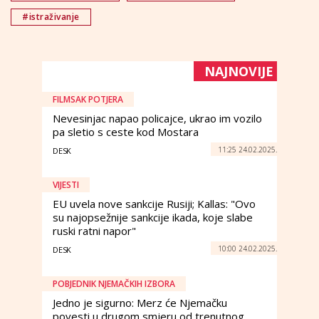
#istraživanje
NAJNOVIJE
FILMSAK POTJERA
Nevesinjac napao policajce, ukrao im vozilo
pa sletio s ceste kod Mostara
11:25 24.02.2025.
DESK
VIJESTI
EU uvela nove sankcije Rusiji; Kallas: "Ovo
su najopsežnije sankcije ikada, koje slabe
ruski ratni napor"
10:00 24.02.2025.
DESK
POBJEDNIK NJEMAČKIH IZBORA
Jedno je sigurno: Merz će Njemačku
povesti u drugom smjeru od trenutnog