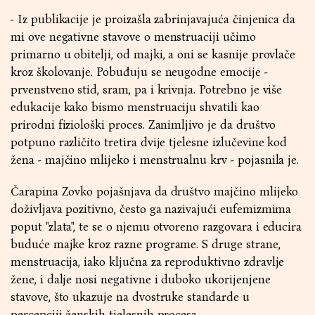
- Iz publikacije je proizašla zabrinjavajuća činjenica da
mi ove negativne stavove o menstruaciji učimo
primarno u obitelji, od majki, a oni se kasnije provlače
kroz školovanje. Pobuđuju se neugodne emocije -
prvenstveno stid, sram, pa i krivnja. Potrebno je više
edukacije kako bismo menstruaciju shvatili kao
prirodni fiziološki proces. Zanimljivo je da društvo
potpuno različito tretira dvije tjelesne izlučevine kod
žena - majčino mlijeko i menstrualnu krv - pojasnila je.
Čarapina Zovko pojašnjava da društvo majčino mlijeko
doživljava pozitivno, često ga nazivajući eufemizmima
poput "zlata", te se o njemu otvoreno razgovara i educira
buduće majke kroz razne programe. S druge strane,
menstruacija, iako ključna za reproduktivno zdravlje
žene, i dalje nosi negativne i duboko ukorijenjene
stavove, što ukazuje na dvostruke standarde u
percepciji ženskih tjelesnih procesa.