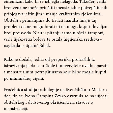
eufemizmi kako bi se izbjegla nelagoda. Također, veliki
broj žena ne može priuštiti menstrualne potrepštine ili
pribjegava jeftinijim i manje kvalitetnim rješenjima.
Obitelji s primanjima do tisuću maraka imaju taj
problem da ne mogu birati ili ne mogu kupiti dovoljan
broj proizvoda. Nisu u pitanju samo ulošci i tamponi,
već i lijekovi za bolove te ostala higijenska sredstva -
naglasila je Spahić Šiljak.
Kako je dodala, jedna od preporuka proizašlih iz
istraživanja je da se u škole i univerzitete uvedu aparati
s menstrualnim potrepštinama koje bi se mogle kupiti
po minimalnoj cijeni.
Pročelnica studija psihologije na Sveučilištu u Mostaru
doc. dr. sc. Ivona Čarapina Zovko osvrnula se na utjecaj
obiteljskog i društvenog okruženja na stavove o
menstruaciji.