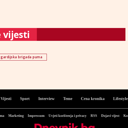
vijesti
 gardijska brigada puma
Vijesti
Sport
Interview
Teme
Crna kronika
Lifestyle
ama
Marketing
Impressum
Uvjeti korištenja i privacy
RSS
Dojavi vijest
Ko