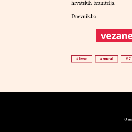
hrvatskih branitelja.
Dnevnik.ba
vezane 
#livno
#mural
#7.
O n