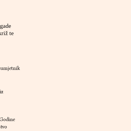
igade
riž te
 umjetnik
iz
 Godine
stvo