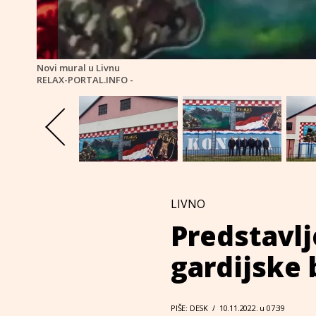
Novi mural u Livnu
RELAX-PORTAL.INFO -
LIVNO
Predstavlj
gardijske
PIŠE: DESK
/
10.11.2022. u 07:39