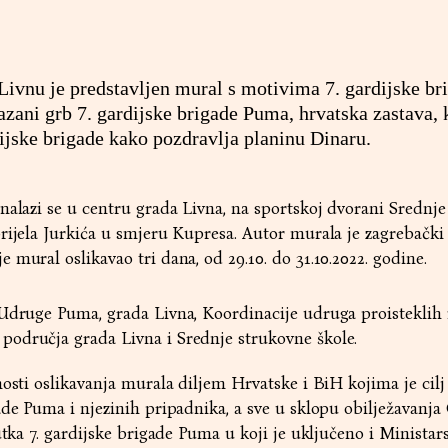
 Livnu je predstavljen mural s motivima 7. gardijske br
zani grb 7. gardijske brigade Puma, hrvatska zastava, k
dijske brigade kako pozdravlja planinu Dinaru.
nalazi se u centru grada Livna, na sportskoj dvorani Srednje
rijela Jurkića u smjeru Kupresa. Autor murala je zagrebački
mural oslikavao tri dana, od 29.10. do 31.10.2022. godine.
 Udruge Puma, grada Livna, Koordinacije udruga proisteklih 
odručja grada Livna i Srednje strukovne škole.
nosti oslikavanja murala diljem Hrvatske i BiH kojima je cilj
ade Puma i njezinih pripadnika, a sve u sklopu obilježavanja
utka 7. gardijske brigade Puma u koji je uključeno i Ministar