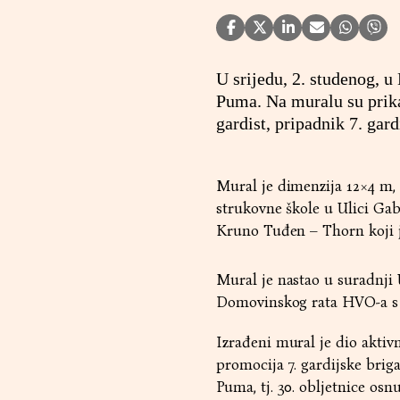
U srijedu, 2. studenog, u
Puma. Na muralu su prika
gardist, pripadnik 7. gar
Mural je dimenzija 12×4 m, 
strukovne škole u Ulici Gab
Kruno Tuđen – Thorn koji je 
Mural je nastao u suradnji
Domovinskog rata HVO-a s p
Izrađeni mural je dio aktiv
promocija 7. gardijske brig
Puma, tj. 30. obljetnice osn