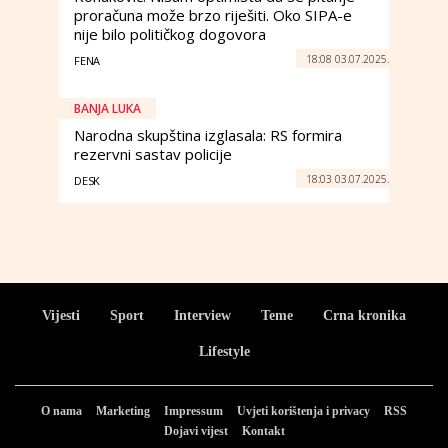
proračuna može brzo riješiti. Oko SIPA-e
nije bilo političkog dogovora
18:08 03.07.2025.
FENA
BANJA LUKA
Narodna skupština izglasala: RS formira
rezervni sastav policije
18:03 03.07.2025.
DESK
Vijesti
Sport
Interview
Teme
Crna kronika
Lifestyle
O nama
Marketing
Impressum
Uvjeti korištenja i privacy
RSS
Dojavi vijest
Kontakt