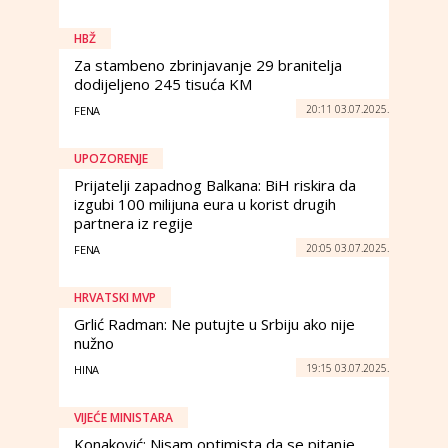
HBŽ
Za stambeno zbrinjavanje 29 branitelja
dodijeljeno 245 tisuća KM
20:11 03.07.2025.
FENA
UPOZORENJE
Prijatelji zapadnog Balkana: BiH riskira da
izgubi 100 milijuna eura u korist drugih
partnera iz regije
20:05 03.07.2025.
FENA
HRVATSKI MVP
Grlić Radman: Ne putujte u Srbiju ako nije
nužno
19:15 03.07.2025.
HINA
VIJEĆE MINISTARA
Konaković: Nisam optimista da se pitanje