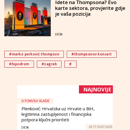
Idete na Thompsona? Evo
karte sektora, provjerite gdje
je vaša pozicija
DESK
#marko perković thompson
#thompsonov koncert
#hipodrom
#zagreb
#
NAJNOVIJE
U FOKUSU VLADE
Plenković: Hrvatska uz Hrvate u BiH,
legitimna zastupljenost i financijska
potpora ključni prioriteti
20:17 03.07.2025.
DESK