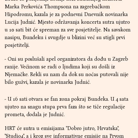
Marka Perkovića Thompsona na zagrebačkom
Hipodromu, kazala je za podnevni Dnevnik novinarka
Lucija Judnić. Mjesto održavanja koncerta sutra ujutro
u 10 sati bit će spreman za sve posjetitelje. Na savskom
nasipu, Bundeku i svugdje u blizini već su stigli prvi
posjetitelji.
- Oni su poslušali apel organizatora da dođu u Zagreb
ranije. Većinom se radi o ljudima koji su došli iz
Njemačke. Rekli su nam da dok su noćas putovali nije
bilo gužvi, kazala je novinarka Judnić.
- U 16 sati otvara se fan zona pokraj Bundeka. U 4 sata
ujutro na snagu stupa prva faza što se tiče regulacije
prometa, dodala je Judnić.
HRT će sutra u emisijama "Dobro jutro, Hrvatska",
"Studio4", a i kroz sve informativne emisije na Prvom