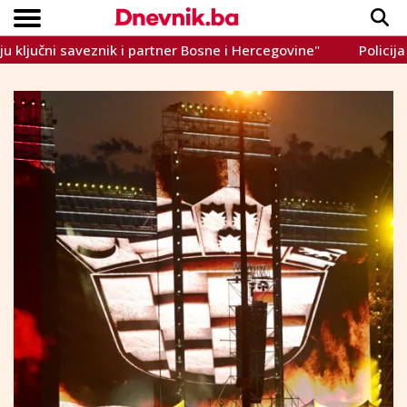
ni saveznik i partner Bosne i Hercegovine"
Policija preki
Copyright © Dnevnik.ba 2023.
CRNA KRONIKA
INTERVIEW
LIFESTYLE
VIJESTI
SPORT
TEME