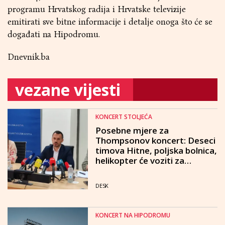
programu Hrvatskog radija i Hrvatske televizije
emitirati sve bitne informacije i detalje onoga što će se
događati na Hipodromu.
Dnevnik.ba
vezane vijesti
KONCERT STOLJEĆA
Posebne mjere za
Thompsonov koncert: Deseci
timova Hitne, poljska bolnica,
helikopter će voziti za
Dubravu...
DESK
KONCERT NA HIPODROMU