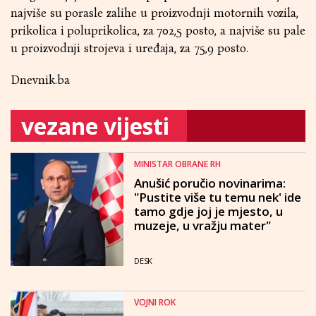
najviše su porasle zalihe u proizvodnji motornih vozila,
prikolica i poluprikolica, za 702,5 posto, a najviše su pale
u proizvodnji strojeva i uređaja, za 75,9 posto.
Dnevnik.ba
vezane vijesti
MINISTAR OBRANE RH
Anušić poručio novinarima:
"Pustite više tu temu nek' ide
tamo gdje joj je mjesto, u
muzeje, u vražju mater"
DESK
VOJNI ROK