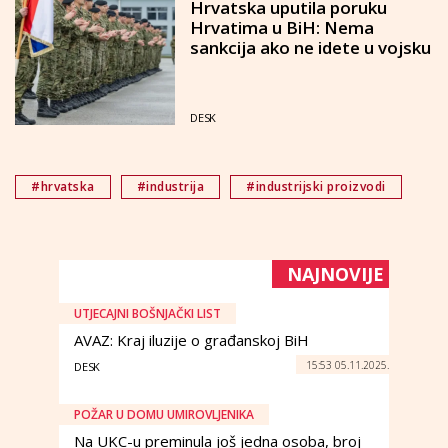
Hrvatska uputila poruku
Hrvatima u BiH: Nema
sankcija ako ne idete u vojsku
DESK
#hrvatska
#industrija
#industrijski proizvodi
NAJNOVIJE
UTJECAJNI BOŠNJAČKI LIST
AVAZ: Kraj iluzije o građanskoj BiH
15:53 05.11.2025.
DESK
POŽAR U DOMU UMIROVLJENIKA
Na UKC-u preminula još jedna osoba, broj