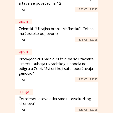
žrtava se povećao na 12
13:50 05.11.2025.
DESK
VIJESTI
Zelenski: "Ukrajina brani i Mađarsku", Orban
mu žestoko odgovorio
13:45 05.11.2025.
DESK
VIJESTI
Prosvjednici u Sarajevu žele da se utakmica
između Dubaija i izraelskog Hapoela ne
odigra u Zetri: "Svi oni koji šute, podržavaju
genocid"
12:33 05.11.2025.
DESK
BELGIJA
Četrdeset letova otkazano u Briselu zbog
'dronova'
11:39 05.11.2025.
DESK