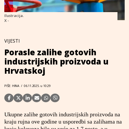
Ilustracija.
X -
VIJESTI
Porasle zalihe gotovih
industrijskih proizvoda u
Hrvatskoj
PIŠE: HINA
/
06.11.2025. u 10:29
Ukupne zalihe gotovih industrijskih proizvoda na
kraju rujna ove godine u usporedbi sa zalihama na
kraju kolovoza bile su veće za 1,7 posto, a u