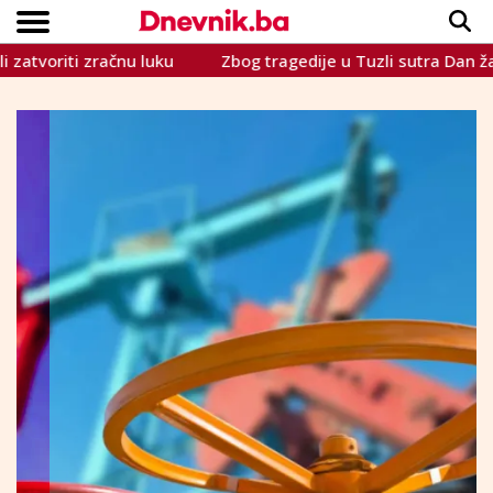
iti zračnu luku
Zbog tragedije u Tuzli sutra Dan žalosti u 
Copyright © Dnevnik.ba 2023.
CRNA KRONIKA
INTERVIEW
LIFESTYLE
VIJESTI
SPORT
TEME