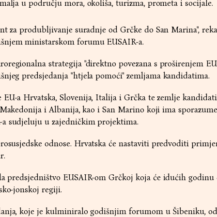
malja u području mora, okoliša, turizma, prometa i socijale.
nt za produbljivanje suradnje od Grčke do San Marina", reka
išnjem ministarskom forumu EUSAIR-a.
oregionalna strategija "direktno povezana s proširenjem EU-
šnjeg predsjedanja "htjela pomoći" zemljama kandidatima.
EU-a Hrvatska, Slovenija, Italija i Grčka te zemlje kandidat
a Makedonija i Albanija, kao i San Marino koji ima sporazum
a sudjeluju u zajedničkim projektima.
rosusjedske odnose. Hrvatska će nastaviti predvoditi primje
r.
ala predsjedništvo EUSAIR-om Grčkoj koja će idućih godinu
ko-jonskoj regiji.
anja, koje je kulminiralo godišnjim forumom u Šibeniku, od