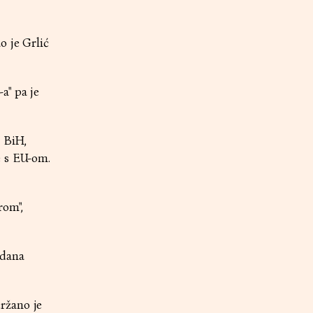
o je Grlić
a" pa je
i BiH,
e s EU-om.
rom",
 dana
ržano je