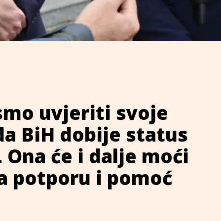
mo uvjeriti svoje
 da BiH dobije status
 Ona će i dalje moći
a potporu i pomoć