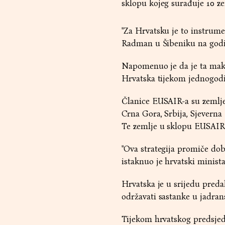
sklopu kojeg surađuje 10 ze
"Za Hrvatsku je to instrume
Radman u Šibeniku na god
Napomenuo je da je ta makr
Hrvatska tijekom jednogodi
Članice EUSAIR-a su zemlje 
Crna Gora, Srbija, Sjevern
Te zemlje u sklopu EUSAIR-
"Ova strategija promiče dob
istaknuo je hrvatski minista
Hrvatska je u srijedu pred
održavati sastanke u jadrans
Tijekom hrvatskog predsjed