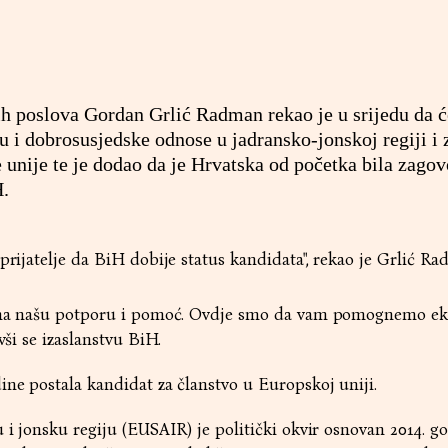
ih poslova Gordan Grlić Radman rekao je u srijedu da ć
u i dobrosusjedske odnose u jadransko-jonskoj regiji i 
 unije te je dodao da je Hrvatska od početka bila zago
H.
prijatelje da BiH dobije status kandidata", rekao je Grlić Ra
ti na našu potporu i pomoć. Ovdje smo da vam pomognemo e
vši se izaslanstvu BiH.
ine postala kandidat za članstvo u Europskoj uniji.
u i jonsku regiju (EUSAIR) je politički okvir osnovan 2014. g