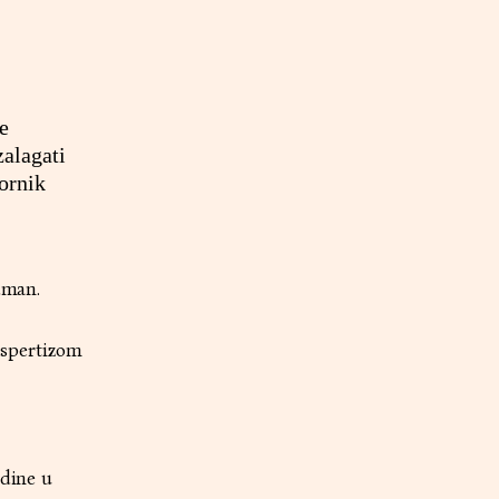
e
zalagati
vornik
dman.
kspertizom
odine u