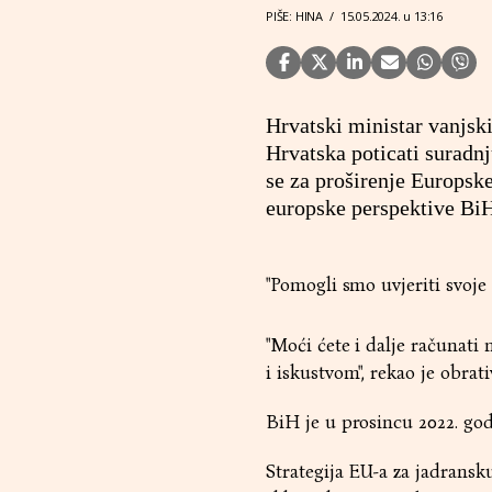
PIŠE: HINA
/
15.05.2024. u 13:16
Hrvatski ministar vanjsk
Hrvatska poticati suradnj
se za proširenje Europske
europske perspektive Bi
"Pomogli smo uvjeriti svoje 
"Moći ćete i dalje računa
i iskustvom", rekao je obrati
BiH je u prosincu 2022. god
Strategija EU-a za jadransk