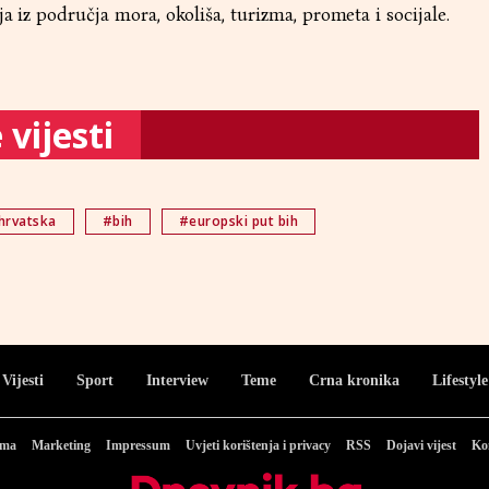
ja iz područja mora, okoliša, turizma, prometa i socijale.
vijesti
hrvatska
#bih
#europski put bih
Vijesti
Sport
Interview
Teme
Crna kronika
Lifestyle
ama
Marketing
Impressum
Uvjeti korištenja i privacy
RSS
Dojavi vijest
Ko