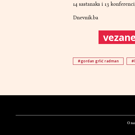
14 sastanaka i 13 konferenci
Dnevnik.ba
vezane 
#gordan grlić radman
#
O n