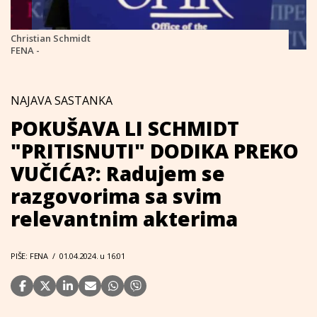
Christian Schmidt
FENA -
NAJAVA SASTANKA
POKUŠAVA LI SCHMIDT
"PRITISNUTI" DODIKA PREKO
VUČIĆA?: Radujem se
razgovorima sa svim
relevantnim akterima
PIŠE: FENA
/
01.04.2024. u 16:01