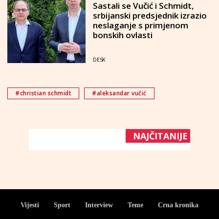
Sastali se Vučić i Schmidt,
srbijanski predsjednik izrazio
neslaganje s primjenom
bonskih ovlasti
DESK
#christian schmidt
#aleksandar vučić
NAJČITANIJE
Vijesti
Sport
Interview
Teme
Crna kronika