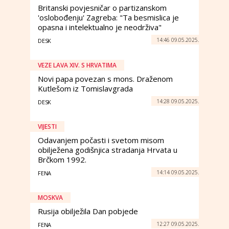
Britanski povjesničar o partizanskom
'oslobođenju' Zagreba: "Ta besmislica je
opasna i intelektualno je neodrživa"
14:46 09.05.2025.
DESK
VEZE LAVA XIV. S HRVATIMA
Novi papa povezan s mons. Draženom
Kutlešom iz Tomislavgrada
14:28 09.05.2025.
DESK
VIJESTI
Odavanjem počasti i svetom misom
obilježena godišnjica stradanja Hrvata u
Brčkom 1992.
14:14 09.05.2025.
FENA
MOSKVA
Rusija obilježila Dan pobjede
12:27 09.05.2025.
FENA