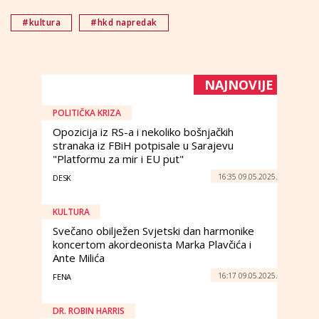
#kultura
#hkd napredak
NAJNOVIJE
POLITIČKA KRIZA
Opozicija iz RS-a i nekoliko bošnjačkih
stranaka iz FBiH potpisale u Sarajevu
"Platformu za mir i EU put"
16:35 09.05.2025.
DESK
KULTURA
Svečano obilježen Svjetski dan harmonike
koncertom akordeonista Marka Plavčića i
Ante Milića
16:17 09.05.2025.
FENA
DR. ROBIN HARRIS