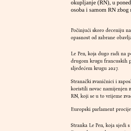
okupljanje (RN), u poned
osoba i samom RN zbog n
Počinjući skoro deceniju na
opasnost od zabrane obavlja
Le Pen, koja dugo radi na 
drugom krugu francuskih pre
sljedećem krugu 2027.
Stranački zvaničnici i zapo
koristili novac namijenjen 
RN, koji se u to vrijeme zva
Europski parlament procijeni
Stranka Le Pen, koja sjedi 