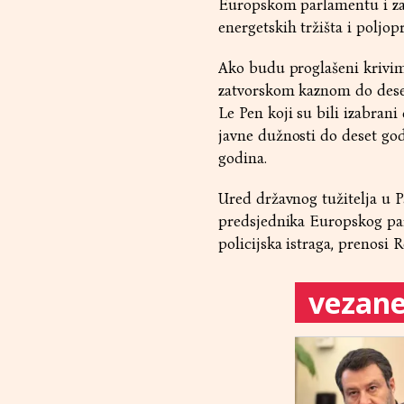
Europskom parlamentu i zala
energetskih tržišta i poljop
Ako budu proglašeni krivim,
zatvorskom kaznom do dese
Le Pen koji su bili izabran
javne dužnosti do deset go
godina.
Ured državnog tužitelja u P
predsjednika Europskog par
policijska istraga, prenosi R
vezane 