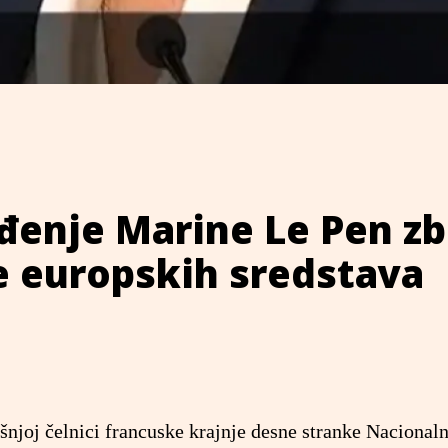
uđenje Marine Le Pen z
e europskih sredstava
njoj čelnici francuske krajnje desne stranke Nacional