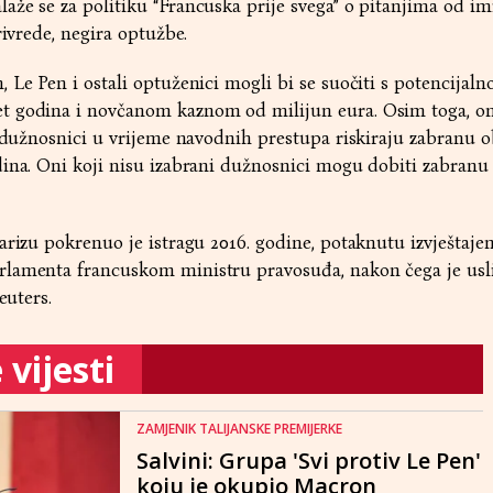
že se za politiku “Francuska prije svega” o pitanjima od imi
rivrede, negira optužbe.
 Le Pen i ostali optuženici mogli bi se suočiti s potencijal
t godina i novčanom kaznom od milijun eura. Osim toga, o
i dužnosnici u vrijeme navodnih prestupa riskiraju zabranu o
dina. Oni koji nisu izabrani dužnosnici mogu dobiti zabranu
arizu pokrenuo je istragu 2016. godine, potaknutu izvještaje
lamenta francuskom ministru pravosuđa, nakon čega je usli
euters.
vijesti
ZAMJENIK TALIJANSKE PREMIJERKE
Salvini: Grupa 'Svi protiv Le Pen'
koju je okupio Macron