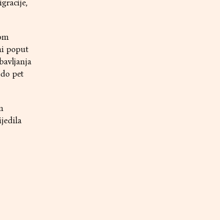
gracije,
nom
ni poput
bavljanja
 do pet
m
jedila