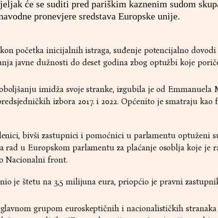
jeljak će se suditi pred pariškim kaznenim sudom skupa
avodne pronevjere sredstava Europske unije.
kon početka inicijalnih istraga, suđenje potencijalno dovodi
nja javne dužnosti do deset godina zbog optužbi koje porič
poboljšanju imidža svoje stranke, izgubila je od Emmanuela
dsjedničkih izbora 2017. i 2022. Općenito je smatraju kao f
slenici, bivši zastupnici i pomoćnici u parlamentu optuženi s
za rad u Europskom parlamentu za plaćanje osoblja koje je r
o Nacionalni front.
o je štetu na 3,5 milijuna eura, priopćio je pravni zastupni
s glavnom grupom euroskeptičnih i nacionalističkih stranaka