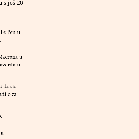
 s još 26
 Le Pen u
e.
 Macrona u
avorita u
u da su
adilo za
k.
 u