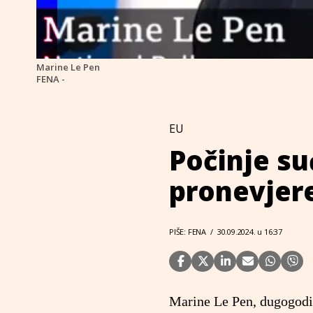
Marine Le Pen
FENA -
EU
Počinje s
pronevjer
PIŠE: FENA
/
30.09.2024. u 16:37
Marine Le Pen, dugogodiš