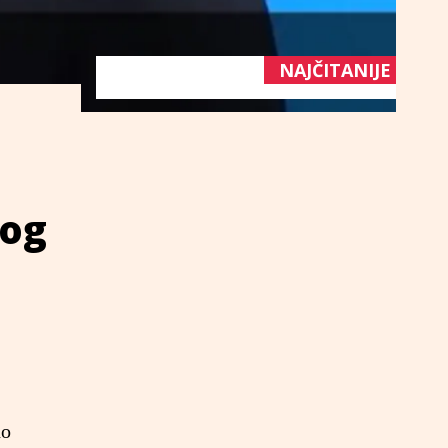
NAJČITANIJE
bog
no