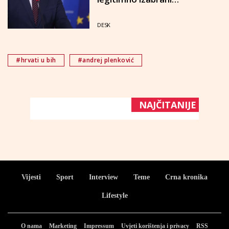
predstavnik hrvatskog
naroda"
DESK
#hrvati u bih
#andrej plenković
NAJČITANIJE
Vijesti
Sport
Interview
Teme
Crna kronika
Lifestyle
O nama
Marketing
Impressum
Uvjeti korištenja i privacy
RSS