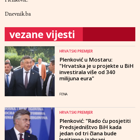
Dnevnik.ba
vezane vijesti
HRVATSKI PREMIJER
Plenković u Mostaru:
"Hrvatska je u projekte u BiH
investirala više od 340
milijuna eura"
FENA
HRVATSKI PREMIJER
Plenković: "Rado ću posjetiti
Predsjedništvo BiH kada
jedan od tri člana bude
legitimno izabrani