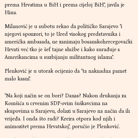
prema Hrvatima u BiH i prema cijeloj BiH", javila je
Hina.
Milanović je u subotu rekao da političko Sarajevo "i
njegovi sponzori, to je Ured visokog predstavnika i
američka ambasada, ne zanimaju bosanskohercegovački
Hrvati već tko je šef tajne službe i kako surađuje s
Amerikancima u suzbijanju militantnog islama".
Plenković je u utorak ocijenio da "ta naknadna pamet
malo kasni".
"Na koji način se on bori? Danas? Nakon drukanja za
Komšića u crvenim SDP-ovim šuškavcima na
skupovima u Sarajevu, dolazi u Sarajevo na način da ih
vrijeđa. I onda što radi? Kreira otpora kod njih i
animozitet prema Hrvatskoj", poručio je Plenković.