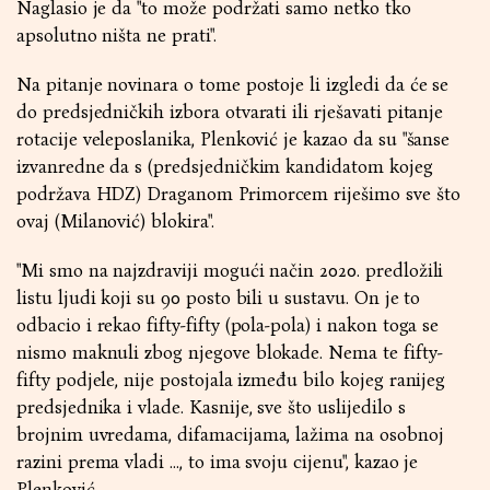
Naglasio je da "to može podržati samo netko tko
apsolutno ništa ne prati".
Na pitanje novinara o tome postoje li izgledi da će se
do predsjedničkih izbora otvarati ili rješavati pitanje
rotacije veleposlanika, Plenković je kazao da su "šanse
izvanredne da s (predsjedničkim kandidatom kojeg
podržava HDZ) Draganom Primorcem riješimo sve što
ovaj (Milanović) blokira".
"Mi smo na najzdraviji mogući način 2020. predložili
listu ljudi koji su 90 posto bili u sustavu. On je to
odbacio i rekao fifty-fifty (pola-pola) i nakon toga se
nismo maknuli zbog njegove blokade. Nema te fifty-
fifty podjele, nije postojala između bilo kojeg ranijeg
predsjednika i vlade. Kasnije, sve što uslijedilo s
brojnim uvredama, difamacijama, lažima na osobnoj
razini prema vladi ..., to ima svoju cijenu", kazao je
Plenković.