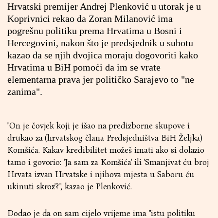
Hrvatski premijer Andrej Plenković u utorak je u
Koprivnici rekao da Zoran Milanović ima
pogrešnu politiku prema Hrvatima u Bosni i
Hercegovini, nakon što je predsjednik u subotu
kazao da se njih dvojica moraju dogovoriti kako
Hrvatima u BiH pomoći da im se vrate
elementarna prava jer političko Sarajevo to "ne
zanima".
"On je čovjek koji je išao na predizborne skupove i
drukao za (hrvatskog člana Predsjedništva BiH Željka)
Komšića. Kakav kredibilitet možeš imati ako si dolazio
tamo i govorio: 'Ja sam za Komšića' ili 'Smanjivat ću broj
Hrvata izvan Hrvatske i njihova mjesta u Saboru ću
ukinuti skroz'?", kazao je Plenković.
Dodao je da on sam cijelo vrijeme ima "istu politiku