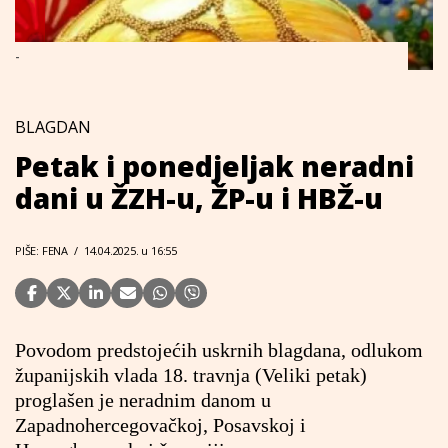
-
BLAGDAN
Petak i ponedjeljak neradni
dani u ŽZH-u, ŽP-u i HBŽ-u
PIŠE: FENA
/
14.04.2025. u 16:55
Povodom predstojećih uskrnih blagdana, odlukom
županijskih vlada 18. travnja (Veliki petak)
proglašen je neradnim danom u
Zapadnohercegovačkoj, Posavskoj i