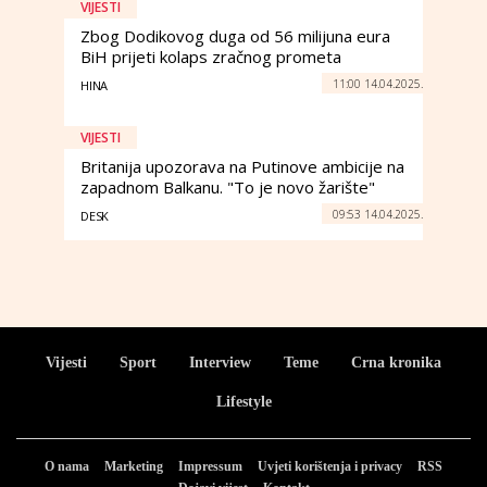
VIJESTI
Zbog Dodikovog duga od 56 milijuna eura
BiH prijeti kolaps zračnog prometa
11:00 14.04.2025.
HINA
VIJESTI
Britanija upozorava na Putinove ambicije na
zapadnom Balkanu. "To je novo žarište"
09:53 14.04.2025.
DESK
Vijesti
Sport
Interview
Teme
Crna kronika
Lifestyle
O nama
Marketing
Impressum
Uvjeti korištenja i privacy
RSS