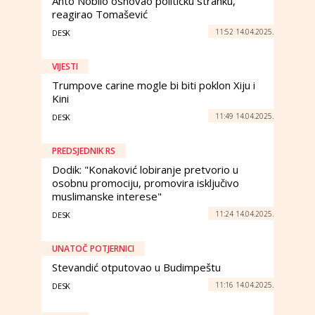
Anto Nobilo osnovao političku stranku,
reagirao Tomašević
11:52 14.04.2025.
DESK
VIJESTI
Trumpove carine mogle bi biti poklon Xiju i
Kini
11:49 14.04.2025.
DESK
PREDSJEDNIK RS
Dodik: "Konaković lobiranje pretvorio u
osobnu promociju, promovira isključivo
muslimanske interese"
11:24 14.04.2025.
DESK
UNATOČ POTJERNICI
Stevandić otputovao u Budimpeštu
11:16 14.04.2025.
DESK