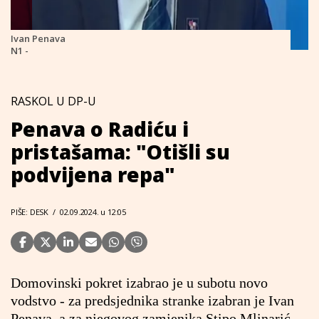
Ivan Penava
N1 -
RASKOL U DP-U
Penava o Radiću i
pristašama: "Otišli su
podvijena repa"
PIŠE: DESK
/
02.09.2024. u 12:05
Domovinski pokret izabrao je u subotu novo
vodstvo - za predsjednika stranke izabran je Ivan
Penava, a za njegovog zamjenika Stipo Mlinarić