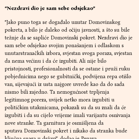
“Nezdravi dio je sam sebe odsjekao”
“Jako puno toga se događalo unutar Domovinskog
pokreta, a bilo je daleko od očiju javnosti, a što su bile
težnje da se sapliće Domovinski pokret. Nezdravi dio je
sam sebe odsjekao svojim ponašanjem i odlaskom s
unutarstranačkih izbora, svjestan svoga poraza, svjestan
da nema većinu i da će izgubiti. Ali nije bilo
pristojnosti, profesionalnosti da se ostane i pruži ruku
pobjednicima nego se gubitnički, podvijena repa otišlo
van, sijevajući iz usta najgore uvrede kao da do sada
nismo bili zajedno. Ta nemogućnost trpljenja
legitimnog poreza, uvijek netko mora izgubiti u
političkim utakmicama, pokazali su da su znali da će
izgubiti i da su cijelo vrijeme imali varijantu osnivanja
nove stranke. Ta garnitura je osmišljena da
sputava Domovinski pokret i nikako da stranka bude
ključna snaga u državi”, dodao je Penava.