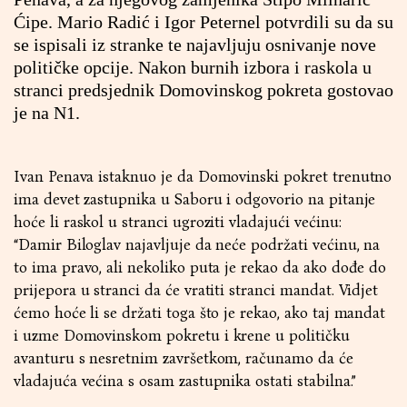
Ćipe. Mario Radić i Igor Peternel potvrdili su da su
se ispisali iz stranke te najavljuju osnivanje nove
političke opcije. Nakon burnih izbora i raskola u
stranci predsjednik Domovinskog pokreta gostovao
je na
N1
.
Ivan Penava istaknuo je da Domovinski pokret trenutno
ima devet zastupnika u Saboru i odgovorio na pitanje
hoće li raskol u stranci ugroziti vladajući većinu:
“Damir Biloglav najavljuje da neće podržati većinu, na
to ima pravo, ali nekoliko puta je rekao da ako dođe do
prijepora u stranci da će vratiti stranci mandat. Vidjet
ćemo hoće li se držati toga što je rekao, ako taj mandat
i uzme Domovinskom pokretu i krene u političku
avanturu s nesretnim završetkom, računamo da će
vladajuća većina s osam zastupnika ostati stabilna.”