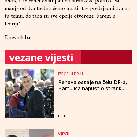
Radić i Peternel odstupali od stranačke politike, za
manje od dva tjedna ćemo imati stav predsjedništva na
tu temu, do tada su sve opcije otvorene, barem u
teoriji.”
Dnevnik.ba
vezane vijesti
IZBORI U DP-U
Penava ostaje na čelu DP-a,
Bartulica napustio stranku
DESK
VIJESTI