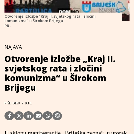
Otvorenje izložbe "Kraj II. svjetskog rata i zločini
komunizma" u Širokom Brijegu
PR -
NAJAVA
Otvorenje izložbe „Kraj II.
svjetskog rata i zločini
komunizma“ u Širokom
Brijegu
PIŠE: DESK
/
9.16.
U sklopu manifestacije „Briješka zvona“, u utorak,