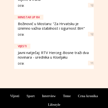
12:
DESK
MINISTAR UP RH
Božinović u Mostaru: "Za Hrvatsku je
iznimno važna stabilnost i sigurnost BiH"
12:
DESK
VIJESTI
Javni natječaj: RTV Herceg-Bosne traži dva
novinara - urednika u Kiseljaku
11:
DESK
Vijesti
Sport
Interview
Teme
Crna kronika
Lifestyle