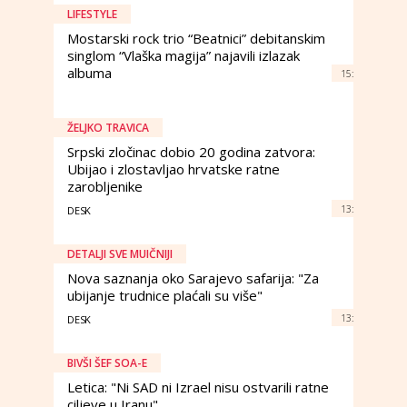
LIFESTYLE
Mostarski rock trio “Beatnici” debitanskim
singlom “Vlaška magija” najavili izlazak
albuma
15:
ŽELJKO TRAVICA
Srpski zločinac dobio 20 godina zatvora:
Ubijao i zlostavljao hrvatske ratne
zarobljenike
13:
DESK
DETALJI SVE MUIČNIJI
Nova saznanja oko Sarajevo safarija: "Za
ubijanje trudnice plaćali su više"
13:
DESK
BIVŠI ŠEF SOA-E
Letica: "Ni SAD ni Izrael nisu ostvarili ratne
ciljeve u Iranu"