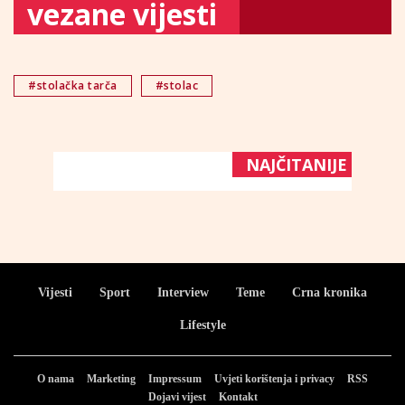
vezane vijesti
#stolačka tarča
#stolac
NAJČITANIJE
Vijesti
Sport
Interview
Teme
Crna kronika
Lifestyle
O nama
Marketing
Impressum
Uvjeti korištenja i privacy
RSS
Dojavi vijest
Kontakt