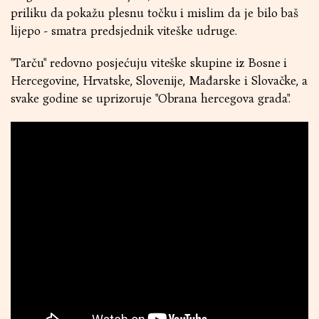
priliku da pokažu plesnu točku i mislim da je bilo baš
lijepo - smatra predsjednik viteške udruge.
"Tarču" redovno posjećuju viteške skupine iz Bosne i
Hercegovine, Hrvatske, Slovenije, Mađarske i Slovačke, a
svake godine se uprizoruje "Obrana hercegova grada".