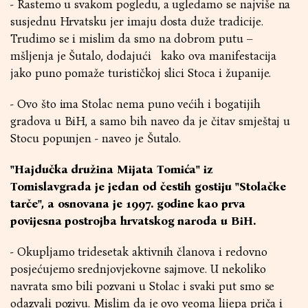
- Rastemo u svakom pogledu, a ugledamo se najviše na
susjednu Hrvatsku jer imaju dosta duže tradicije.
Trudimo se i mislim da smo na dobrom putu –
mšljenja je Šutalo, dodajući kako ova manifestacija
jako puno pomaže turističkoj slici Stoca i županije.
- Ovo što ima Stolac nema puno većih i bogatijih
gradova u BiH, a samo bih naveo da je čitav smještaj u
Stocu popunjen - naveo je Šutalo.
"Hajdučka družina Mijata Tomića" iz
Tomislavgrada je jedan od čestih gostiju "Stolačke
tarče", a osnovana je 1997. godine kao prva
povijesna postrojba hrvatskog naroda u BiH.
- Okupljamo tridesetak aktivnih članova i redovno
posjećujemo srednjovjekovne sajmove. U nekoliko
navrata smo bili pozvani u Stolac i svaki put smo se
odazvali pozivu. Mislim da je ovo veoma lijepa priča i