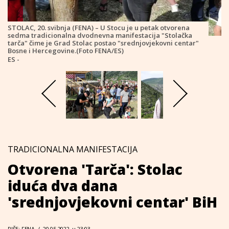
STOLAC, 20. svibnja (FENA) – U Stocu je u petak otvorena
sedma tradicionalna dvodnevna manifestacija "Stolačka
tarča" čime je Grad Stolac postao "srednjovjekovni centar"
Bosne i Hercegovine.(Foto FENA/ES)
ES -
TRADICIONALNA MANIFESTACIJA
Otvorena 'Tarča': Stolac
iduća dva dana
'srednjovjekovni centar' BiH
PIŠE: FENA
/
20.05.2022. u 23:03