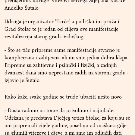
predsjednik udruge "Vitezovi hercega Stjepana Kosače"
Anđelko Šutalo.
Udruga je organizator "Tarče", a podršku im pruža i
Grad Stolac te je jedan od ciljeva ove manifestacije
revitalizacija starog grada Vidoškog.
- Što se tiče pripreme same manifestacije stvarno je
komplicirana i zahtjevna, ali mi smo jedna dobra klapa.
Pripreme su zahtjevne i psihički i fizički, a zadnjih
dvanaest dana smo neprestano radili na starom gradu -
izjavio je Šutalo.
Kako kaže, svake godine se trude 'ubaciti' nešto novo.
- Dosta radimo na tome da privolimo i najmlađe.
Održana je predstava Dječjeg vrtića Stolac, za koju su se
oni pripremali cijele godine, posebno od maškara gdje
su glumili vitezove i djeve, a mi smo im odlučili dati