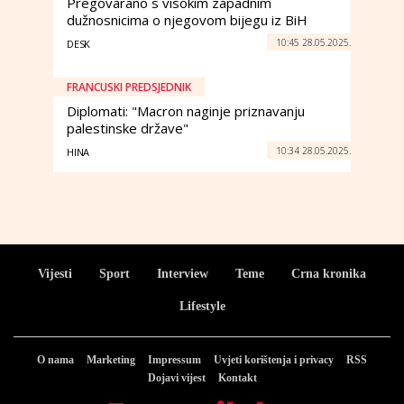
Pregovarano s visokim zapadnim
dužnosnicima o njegovom bijegu iz BiH
10:45 28.05.2025.
DESK
FRANCUSKI PREDSJEDNIK
Diplomati: "Macron naginje priznavanju
palestinske države"
10:34 28.05.2025.
HINA
Vijesti
Sport
Interview
Teme
Crna kronika
Lifestyle
O nama
Marketing
Impressum
Uvjeti korištenja i privacy
RSS
Dojavi vijest
Kontakt