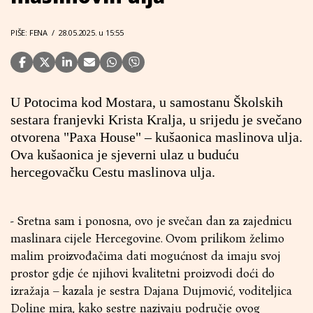
PIŠE: FENA
/
28.05.2025. u 15:55
U Potocima kod Mostara, u samostanu Školskih
sestara franjevki Krista Kralja, u srijedu je svečano
otvorena "Paxa House" – kušaonica maslinova ulja.
Ova kušaonica je sjeverni ulaz u buduću
hercegovačku Cestu maslinova ulja.
- Sretna sam i ponosna, ovo je svečan dan za zajednicu
maslinara cijele Hercegovine. Ovom prilikom želimo
malim proizvođačima dati mogućnost da imaju svoj
prostor gdje će njihovi kvalitetni proizvodi doći do
izražaja – kazala je sestra Dajana Dujmović, voditeljica
Doline mira, kako sestre nazivaju područje ovog