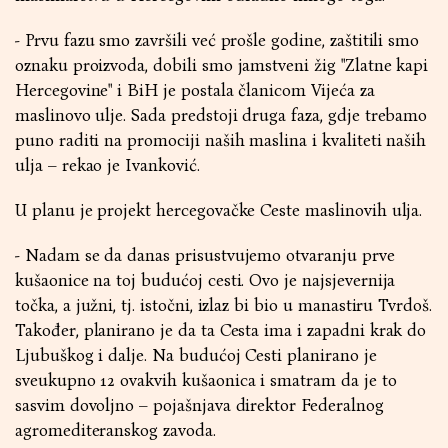
- Prvu fazu smo završili već prošle godine, zaštitili smo
oznaku proizvoda, dobili smo jamstveni žig "Zlatne kapi
Hercegovine" i BiH je postala članicom Vijeća za
maslinovo ulje. Sada predstoji druga faza, gdje trebamo
puno raditi na promociji naših maslina i kvaliteti naših
ulja – rekao je Ivanković.
U planu je projekt hercegovačke Ceste maslinovih ulja.
- Nadam se da danas prisustvujemo otvaranju prve
kušaonice na toj budućoj cesti. Ovo je najsjevernija
točka, a južni, tj. istočni, izlaz bi bio u manastiru Tvrdoš.
Također, planirano je da ta Cesta ima i zapadni krak do
Ljubuškog i dalje. Na budućoj Cesti planirano je
sveukupno 12 ovakvih kušaonica i smatram da je to
sasvim dovoljno – pojašnjava direktor Federalnog
agromediteranskog zavoda.