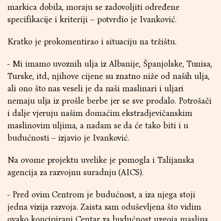
markica dobila, moraju se zadovoljiti određene
specifikacije i kriteriji – potvrdio je Ivanković.
Kratko je prokomentirao i situaciju na tržištu.
- Mi imamo uvoznih ulja iz Albanije, Španjolske, Tunisa,
Turske, itd., njihove cijene su znatno niže od naših ulja,
ali ono što nas veseli je da naši maslinari i uljari
nemaju ulja iz prošle berbe jer se sve prodalo. Potrošači
i dalje vjeruju našim domaćim ekstradjevičanskim
maslinovim uljima, a nadam se da će tako biti i u
budućnosti – izjavio je Ivanković.
Na ovome projektu uvelike je pomogla i Talijanska
agencija za razvojnu suradnju (AICS).
- Pred ovim Centrom je budućnost, a iza njega stoji
jedna vizija razvoja. Zaista sam oduševljena što vidim
ovako koncipirani Centar za budućnost uzgoja maslina,