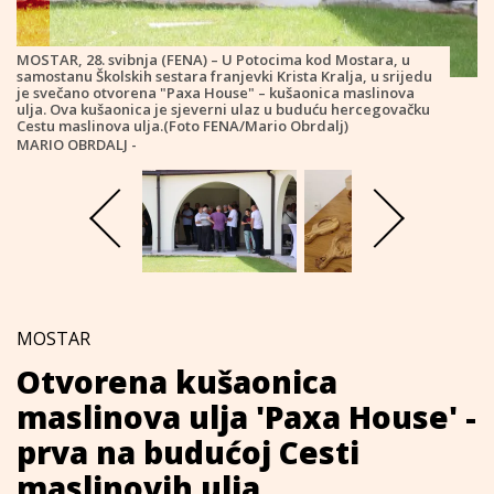
MOSTAR, 28. svibnja (FENA) – U Potocima kod Mostara, u
samostanu Školskih sestara franjevki Krista Kralja, u srijedu
je svečano otvorena "Paxa House" – kušaonica maslinova
ulja. Ova kušaonica je sjeverni ulaz u buduću hercegovačku
Cestu maslinova ulja.(Foto FENA/Mario Obrdalj)
MARIO OBRDALJ -
MOSTAR
Otvorena kušaonica
maslinova ulja 'Paxa House' -
prva na budućoj Cesti
maslinovih ulja