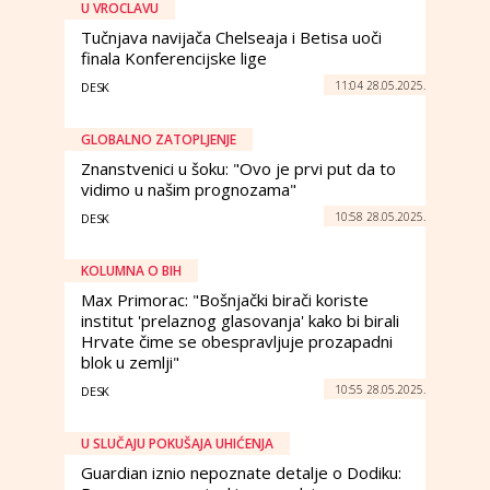
U VROCLAVU
Tučnjava navijača Chelseaja i Betisa uoči
finala Konferencijske lige
11:04 28.05.2025.
DESK
GLOBALNO ZATOPLJENJE
Znanstvenici u šoku: "Ovo je prvi put da to
vidimo u našim prognozama"
10:58 28.05.2025.
DESK
KOLUMNA O BIH
Max Primorac: "Bošnjački birači koriste
institut 'prelaznog glasovanja' kako bi birali
Hrvate čime se obespravljuje prozapadni
blok u zemlji"
10:55 28.05.2025.
DESK
U SLUČAJU POKUŠAJA UHIĆENJA
Guardian iznio nepoznate detalje o Dodiku: