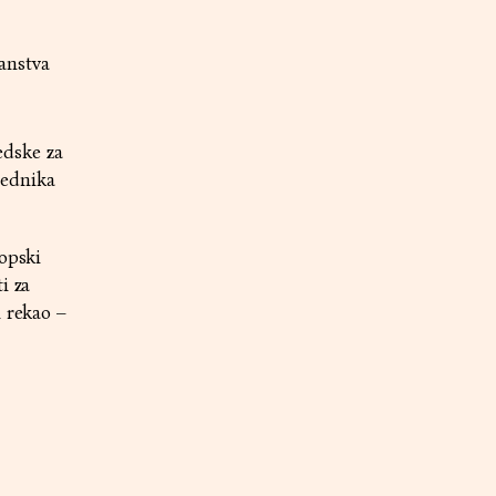
anstva
edske za
jednika
ropski
i za
n rekao –