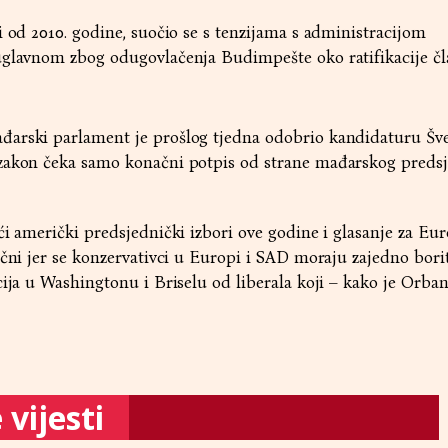
i od 2010. godine, suočio se s tenzijama s administracijom
uglavnom zbog odugovlačenja Budimpešte oko ratifikacije čl
arski parlament je prošlog tjedna odobrio kandidaturu Šv
zakon čeka samo konačni potpis od strane mađarskog preds
ći američki predsjednički izbori ove godine i glasanje za Eu
učni jer se konzervativci u Europi i SAD moraju zajedno borit
cija u Washingtonu i Briselu od liberala koji – kako je Orba
vijesti