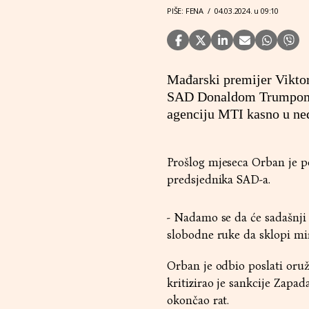
PIŠE: FENA
/
04.03.2024. u 09:10
Mađarski premijer Viktor
SAD Donaldom Trumpom, r
agenciju MTI kasno u ned
Prošlog mjeseca Orban je 
predsjednika SAD-a.
- Nadamo se da će sadašnji 
slobodne ruke da sklopi mir 
Orban je odbio poslati oruž
kritizirao je sankcije Zapad
okončao rat.