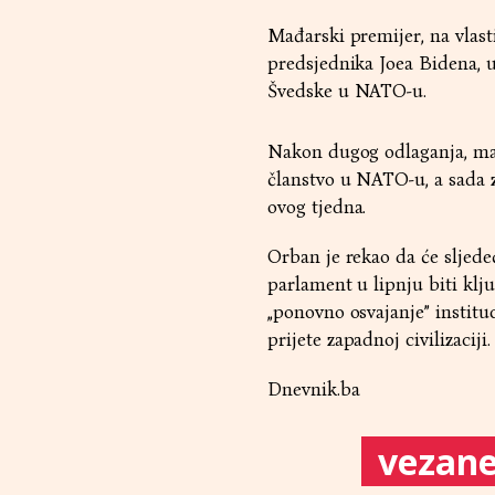
Mađarski premijer, na vlast
predsjednika Joea Bidena, 
Švedske u NATO-u.
Nakon dugog odlaganja, mađ
članstvo u NATO-u, a sada 
ovog tjedna.
Orban je rekao da će sljede
parlament u lipnju biti klj
„ponovno osvajanje” institu
prijete zapadnoj civilizaciji.
Dnevnik.ba
vezane 