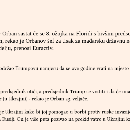
 Orban sastat će se 8. ožujka na Floridi s bivšim pred
ekao je Orbanov šef za tisak za mađarsku državnu n
elju, prenosi Euractiv.
podržao Trumpovu namjeru da se ove godine vrati na mjesto
predsjednik otići, a predsjednik Trump se vratiti i da će ima
(u Ukrajini) - rekao je Orban 23. veljače.
je Ukrajini kako bi joj pomogao u borbi protiv ruske invazije
a Rusiji. On je više puta pozivao na prekid vatre u Ukrajini k