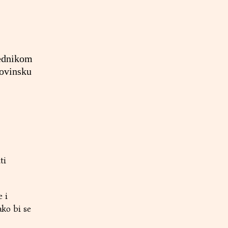
sednikom
ovinsku
ti
 i
ako bi se