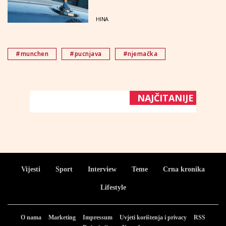
HINA
#munchen
#pucnjava
#njemačka
NAJČITANIJE
Vijesti
Sport
Interview
Teme
Crna kronika
Lifestyle
O nama
Marketing
Impressum
Uvjeti korištenja i privacy
RSS