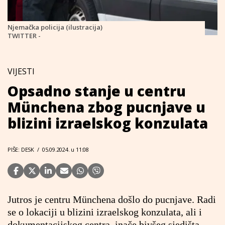
Njemačka policija (ilustracija)
TWITTER -
VIJESTI
Opsadno stanje u centru
Münchena zbog pucnjave u
blizini izraelskog konzulata
PIŠE: DESK
/
05.09.2024. u 11:08
Jutros je centru Münchena došlo do pucnjave. Radi
se o lokaciji u blizini izraelskog konzulata, ali i
dokumentacijskog centra, inače bivšeg sjedišta