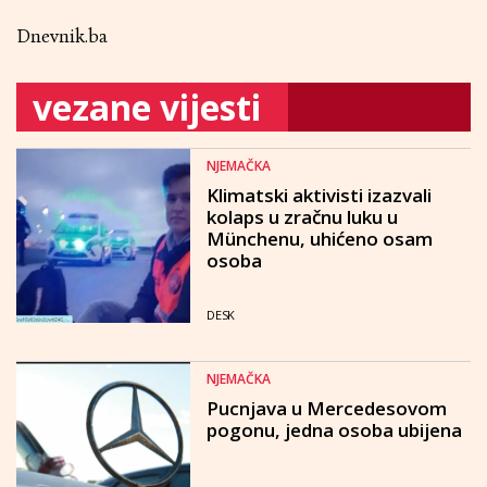
Dnevnik.ba
vezane vijesti
NJEMAČKA
Klimatski aktivisti izazvali
kolaps u zračnu luku u
Münchenu, uhićeno osam
osoba
DESK
NJEMAČKA
Pucnjava u Mercedesovom
pogonu, jedna osoba ubijena