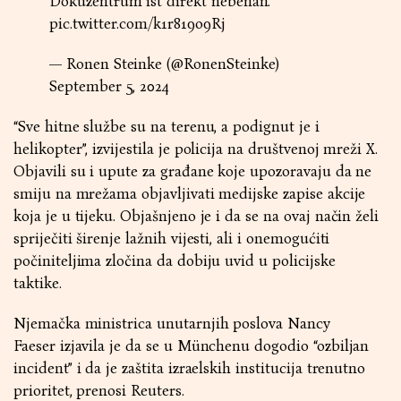
Dokuzentrum ist direkt nebenan.
pic.twitter.com/k1r819o9Rj
— Ronen Steinke (@RonenSteinke)
September 5, 2024
“Sve hitne službe su na terenu, a podignut je i
helikopter”, izvijestila je policija na društvenoj mreži X.
Objavili su i upute za građane koje upozoravaju da ne
smiju na mrežama objavljivati medijske zapise akcije
koja je u tijeku. Objašnjeno je i da se na ovaj način želi
spriječiti širenje lažnih vijesti, ali i onemogućiti
počiniteljima zločina da dobiju uvid u policijske
taktike.
Njemačka ministrica unutarnjih poslova Nancy
Faeser izjavila je da se u Münchenu dogodio “ozbiljan
incident” i da je zaštita izraelskih institucija trenutno
prioritet, prenosi Reuters.