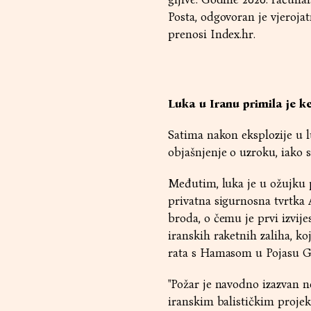
Posta, odgovoran je vjerojat
prenosi Index.hr.
Luka u Iranu primila je ke
Satima nakon eksplozije u l
objašnjenje o uzroku, iako 
Međutim, luka je u ožujku pr
privatna sigurnosna tvrtka 
broda, o čemu je prvi izvij
iranskih raketnih zaliha, ko
rata s Hamasom u Pojasu G
"Požar je navodno izazvan 
iranskim balističkim projek