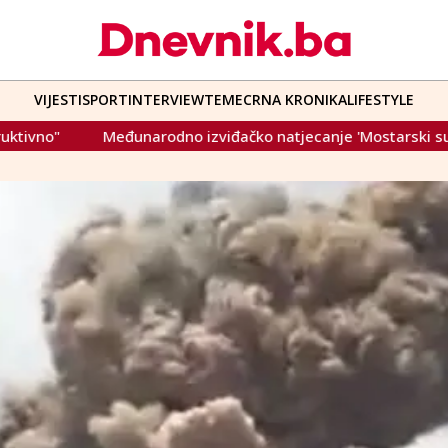
VIJESTI
SPORT
INTERVIEW
TEME
CRNA KRONIKA
LIFESTYLE
 izviđačko natjecanje 'Mostarski susreti 2025' okupilo stotine 