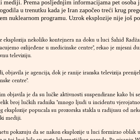
vni mediji. Prema posljednjim informacijama pet osoba j
ogodila u trenutku kada je Iran započeo treći krug preg
 nuklearnom programu. Uzrok eksplozije nije još po
je eksplozija nekoliko kontejnera na doku u luci Šahid Radža
bacujemo ozlijeđene u medicinske centre", rekao je mjesni du
nu televiziju.
, objavila je agencija, dok je ranije iranska televizija prenije
nske centre".
m objavila je da su lučke aktivnosti suspendirane kako bi se
velik broj lučkih radnika "mnogo ljudi u incidentu vjerojatno
bog eksplozije popucala su prozorska stakla u radijusu od nek
ki mediji.
etu pokazuju da se nakon eksplozije u luci formirao oblak 
la u toj luci bila su meta kibernetičkog napada. Po pisanju 