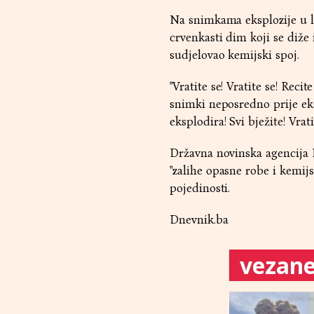
Na snimkama eksplozije u l
crvenkasti dim koji se diže 
sudjelovao kemijski spoj.
"Vratite se! Vratite se! Rec
snimki neposredno prije eks
eksplodira! Svi bježite! Vratit
Državna novinska agencija I
"zalihe opasne robe i kemij
pojedinosti.
Dnevnik.ba
vezane 