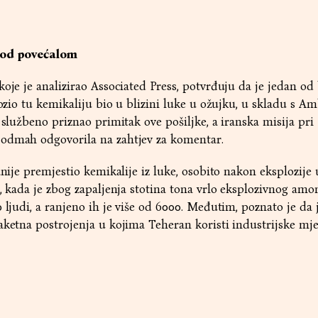
 pod povećalom
koje je analizirao Associated Press, potvrđuju da je jedan od
evozio tu kemikaliju bio u blizini luke u ožujku, u skladu s 
 službeno priznao primitak ove pošiljke, a iranska misija pri
odmah odgovorila na zahtjev za komentar.
anije premjestio kemikalije iz luke, osobito nakon eksplozije 
e, kada je zbog zapaljenja stotina tona vrlo eksplozivnog amo
 ljudi, a ranjeno ih je više od 6000. Međutim, poznato je da j
aketna postrojenja u kojima Teheran koristi industrijske mje