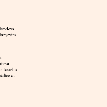
 brodova
Ambreyevim
u
nijeva
e Izrael u
šalice za