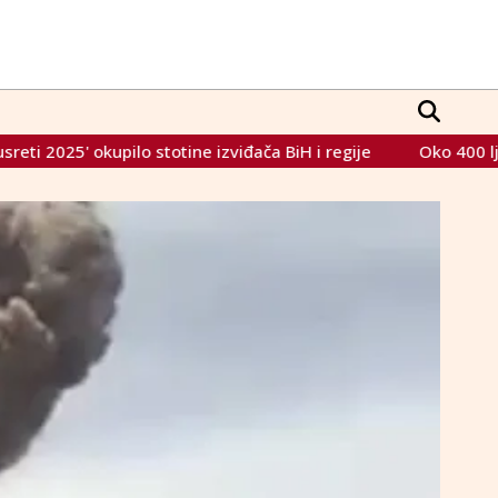
izviđača BiH i regije
Oko 400 ljubitelja nogometa na Pla