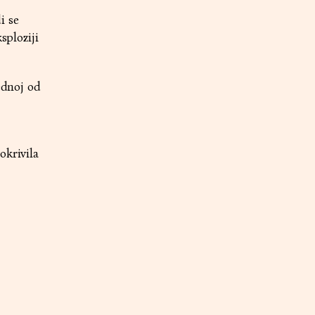
i se
sploziji
ednoj od
okrivila