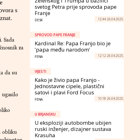
Zelenskog i Trumpa u bazilici
e
svetog Petra prije sprovoda pape
ovora s
Franje
znat.
12:44 26.04.2025.
DESK
SPROVOD PAPE FRANJE
i. Sada
Kardinal Re: Papa Franjo bio je
žnosnik za
'papa među narodom'
12:12 26.04.2025.
FENA
VIJESTI
la da su
Kako je živio papa Franjo -
Jednostavne cipele, plastični
satovi i plavi Ford Focus
 ugasilo
10:18 26.04.2025.
FENA
oliko
U BRJANSKU
U eksploziji autobombe ubijen
ruski inženjer, dizajner sustava
u obliku
Krasuha
Washington