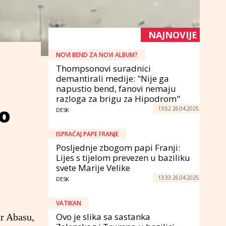
NAJNOVIJE
NOVI BEND ZA NOVI ALBUM?
Thompsonovi suradnici
demantirali medije: "Nije ga
napustio bend, fanovi nemaju
razloga za brigu za Hipodrom"
ko
13:52 26.04.2025.
DESK
ISPRAĆAJ PAPE FRANJE
Posljednje zbogom papi Franji:
Lijes s tijelom prevezen u baziliku
svete Marije Velike
13:33 26.04.2025.
DESK
VATIKAN
Ovo je slika sa sastanka
ar Abasu,