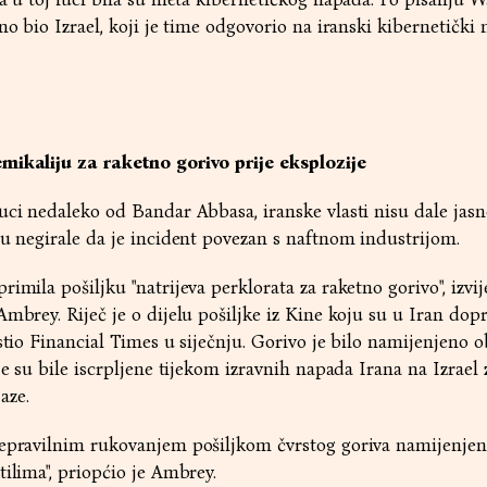
no bio Izrael, koji je time odgovorio na iranski kibernetički 
mikaliju za raketno gorivo prije eksplozije
uci nedaleko od Bandar Abbasa, iranske vlasti nisu dale jas
su negirale da je incident povezan s naftnom industrijom.
imila pošiljku "natrijeva perklorata za raketno gorivo", izvije
Ambrey. Riječ je o dijelu pošiljke iz Kine koju su u Iran dop
estio Financial Times u siječnju. Gorivo je bilo namijenjeno 
je su bile iscrpljene tijekom izravnih napada Irana na Izrael 
aze.
nepravilnim rukovanjem pošiljkom čvrstog goriva namijenje
tilima", priopćio je Ambrey.