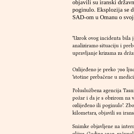
objavili su iranski drža
poginulo. Eksplozija se d
SAD-om u Omanu o svojem
"Uzrok ovog incidenta bila 
analiziramo situaciju i pre
upravljanje krizama za držav
Ozlijeđeno je preko 700 ljudi
"stotine prebačene u medici
Poluslužbena agencija Tasni
požar i da je s obzirom na 
ozlijeđeno ili poginulo". Z
kilometara, objavili su irans
Snimke objavljene na intern
gljive. Godine 2020. računa