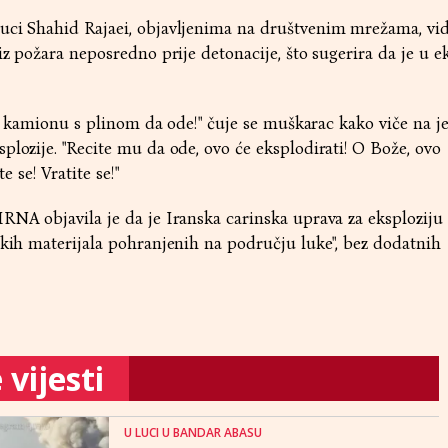
uci Shahid Rajaei, objavljenima na društvenim mrežama, vid
iz požara neposredno prije detonacije, što sugerira da je u ek
ite kamionu s plinom da ode!" čuje se muškarac kako viče na j
plozije. "Recite mu da ode, ovo će eksplodirati! O Bože, ovo
e se! Vratite se!"
RNA objavila je da je Iranska carinska uprava za eksploziju 
skih materijala pohranjenih na području luke", bez dodatnih
vijesti
U LUCI U BANDAR ABASU