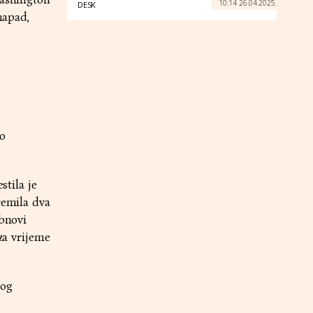
10:14 26.04.2025.
DESK
napad,
no
stila je
remila dva
obnovi
za vrijeme
nog