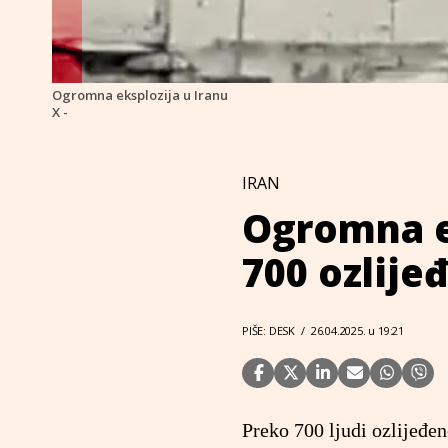
Ogromna eksplozija u Iranu
X -
IRAN
Ogromna ek
700 ozlije
PIŠE: DESK
/
26.04.2025. u 19:21
Preko 700 ljudi ozlijeđe