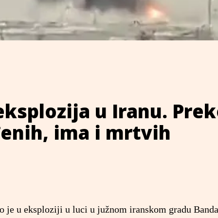
splozija u Iranu. Pre
đenih, ima i mrtvih
no je u eksploziji u luci u južnom iranskom gradu Band