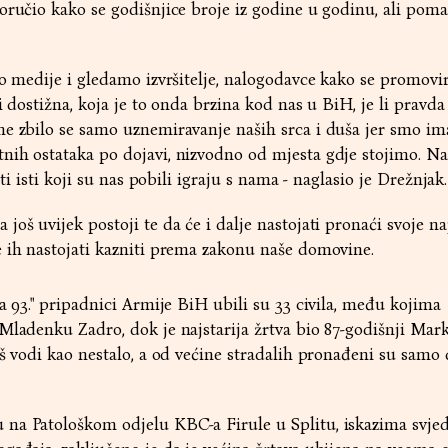
oručio kako se godišnjice broje iz godine u godinu, ali pom
mo medije i gledamo izvršitelje, nalogodavce kako se promovi
li dostižna, koja je to onda brzina kod nas u BiH, je li pravd
e zbilo se samo uznemiravanje naših srca i duša jer smo im
nih ostataka po dojavi, nizvodno od mjesta gdje stojimo. Na
 ti isti koji su nas pobili igraju s nama - naglasio je Drežnjak.
oš uvijek postoji te da će i dalje nastojati pronaći svoje naj
e ih nastojati kazniti prema zakonu naše domovine.
a 93." pripadnici Armije BiH ubili su 33 civila, među kojima
Mladenku Zadro, dok je najstarija žrtva bio 87-godišnji Mar
š vodi kao nestalo, a od većine stradalih pronađeni su samo d
na Patološkom odjelu KBC-a Firule u Splitu, iskazima svjed