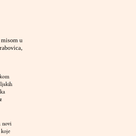
m misom u
Grabovica,
ikom
ljskih
ika
z
i novi
 koje