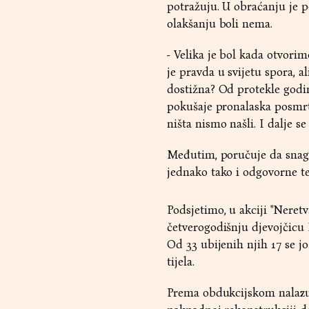
potražuju. U obraćanju je p
olakšanju boli nema.
- Velika je bol kada otvori
je pravda u svijetu spora, a
dostižna? Od protekle godin
pokušaje pronalaska posmrt
ništa nismo našli. I dalje se
Međutim, poručuje da snaga j
jednako tako i odgovorne t
Podsjetimo, u akciji "Neretv
četverogodišnju djevojčicu 
Od 33 ubijenih njih 17 se jo
tijela.
Prema obdukcijskom nalazu 