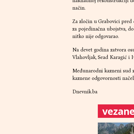
naknadnoj rekonstrukciji do
način.
Za zločin u Grabovici pred
za pojedinačna ubojstva, do
nitko nije odgovarao.
Na devet godina zatvora os
Vlahovljak, Sead Karagić i 
Međunarodni kazneni sud za
kaznene odgovornosti nače
Dnevnik.ba
vezane 