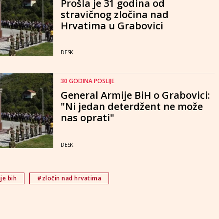
Prošla je 31 godina od
stravičnog zločina nad
Hrvatima u Grabovici
DESK
30 GODINA POSLIJE
General Armije BiH o Grabovici:
"Ni jedan deterdžent ne može
nas oprati"
DESK
je bih
#zločin nad hrvatima