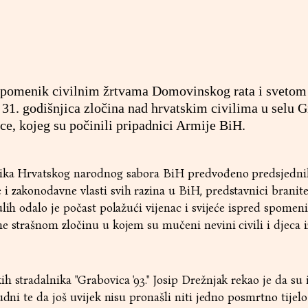
spomenik civilnim žrtvama Domovinskog rata i sveto
 31. godišnjica zločina nad hrvatskim civilima u selu 
ce, kojeg su počinili pripadnici Armije BiH.
nika Hrvatskog narodnog sabora BiH predvođeno predsjedn
 zakonodavne vlasti svih razina u BiH, predstavnici branite
ulih odalo je počast polažući vijenac i svijeće ispred spomen
e strašnom zločinu u kojem su mučeni nevini civili i djeca i
h stradalnika "Grabovica '93." Josip Drežnjak rekao je da su 
udni te da još uvijek nisu pronašli niti jedno posmrtno tijelo