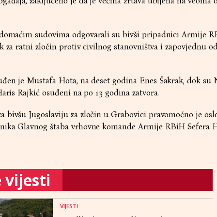
gađaja, zaključeno je da je većina žrtava ubijena na veoma 
 domaćim sudovima odgovarali su bivši pripadnici Armije RB
k za ratni zločin protiv civilnog stanovništva i zapovjednu 
uđen je Mustafa Hota, na deset godina Enes Šakrak, dok su
Haris Rajkić osuđeni na po 13 godina zatvora.
 bivšu Jugoslaviju za zločin u Grabovici pravomoćno je osl
lnika Glavnog štaba vrhovne komande Armije RBiH Sefera Ha
vijesti
VIJESTI