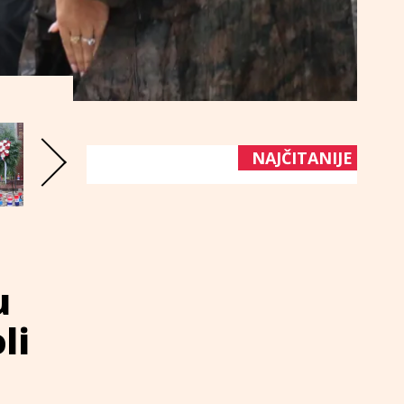
NAJČITANIJE
u
li