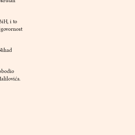
okrutan
iH, i to
odgovornost
 Nihad
obodio
lilovića.