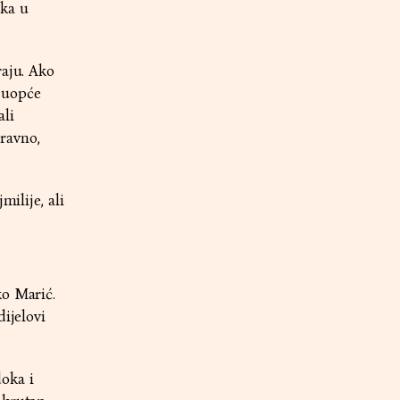
aka u
raju. Ako
a uopće
ali
ravno,
milije, ali
ko Marić.
ijelovi
oka i