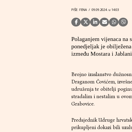
PIŠE: FENA
/
09.09.2024. u 14:03
Polaganjem vijenaca na 
ponedjeljak je obilježena
između Mostara i Jablani
Brojno izaslanstvo dužnos
Draganom Čovićem, izvršne i
udruženja te obitelji pogin
stradalim i nestalim u ovom
Grabovice.
Predsjednik Udruge hrvatski
prikupljeni dokazi bili uzal