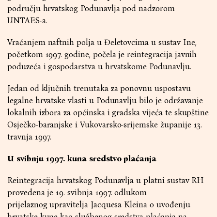
području hrvatskog Podunavlja pod nadzorom
UNTAES-a.
Vraćanjem naftnih polja u Đeletovcima u sustav Ine,
početkom 1997. godine, počela je reintegracija javnih
poduzeća i gospodarstva u hrvatskome Podunavlju.
Jedan od ključnih trenutaka za ponovnu uspostavu
legalne hrvatske vlasti u Podunavlju bilo je održavanje
lokalnih izbora za općinska i gradska vijeća te skupštine
Osječko-baranjske i Vukovarsko-srijemske županije 13.
travnja 1997.
U svibnju 1997. kuna sredstvo plaćanja
Reintegracija hrvatskog Podunavlja u platni sustav RH
provedena je 19. svibnja 1997. odlukom
prijelaznog upravitelja Jacquesa Kleina o uvođenju
hrvatske kune kao službenog sredstva plaćanja na