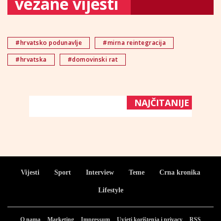
vezane vijesti
#hrvatsko podunavlje
#mirna reintegracija
#hrvatska
#domovinski rat
NAJČITANIJE
Vijesti
Sport
Interview
Teme
Crna kronika
Lifestyle
O nama
Marketing
Impressum
Uvjeti korištenja i privacy
RSS