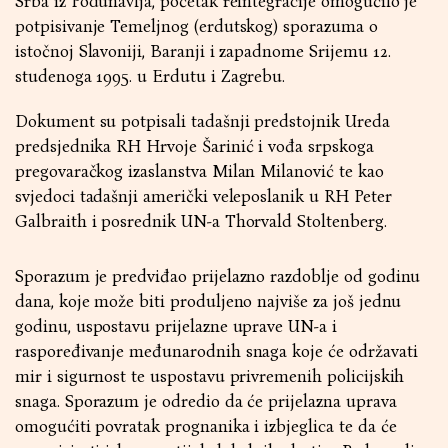
Srba iz Podunavlja, početak reintegracije omogućilo je
potpisivanje Temeljnog (erdutskog) sporazuma o
istočnoj Slavoniji, Baranji i zapadnome Srijemu 12.
studenoga 1995. u Erdutu i Zagrebu.
Dokument su potpisali tadašnji predstojnik Ureda
predsjednika RH Hrvoje Šarinić i vođa srpskoga
pregovaračkog izaslanstva Milan Milanović te kao
svjedoci tadašnji američki veleposlanik u RH Peter
Galbraith i posrednik UN-a Thorvald Stoltenberg.
Sporazum je predviđao prijelazno razdoblje od godinu
dana, koje može biti produljeno najviše za još jednu
godinu, uspostavu prijelazne uprave UN-a i
raspoređivanje međunarodnih snaga koje će održavati
mir i sigurnost te uspostavu privremenih policijskih
snaga. Sporazum je odredio da će prijelazna uprava
omogućiti povratak prognanika i izbjeglica te da će