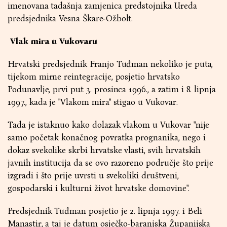
imenovana tadašnja zamjenica predstojnika Ureda
predsjednika Vesna Škare-Ožbolt.
Vlak mira u Vukovaru
Hrvatski predsjednik Franjo Tuđman nekoliko je puta,
tijekom mirne reintegracije, posjetio hrvatsko
Podunavlje, prvi put 3. prosinca 1996., a zatim i 8. lipnja
1997., kada je "Vlakom mira" stigao u Vukovar.
Tada je istaknuo kako dolazak vlakom u Vukovar "nije
samo početak konačnog povratka prognanika, nego i
dokaz svekolike skrbi hrvatske vlasti, svih hrvatskih
javnih institucija da se ovo razoreno područje što prije
izgradi i što prije uvrsti u svekoliki društveni,
gospodarski i kulturni život hrvatske domovine".
Predsjednik Tuđman posjetio je 2. lipnja 1997. i Beli
Manastir, a taj je datum osječko-baranjska Županijska