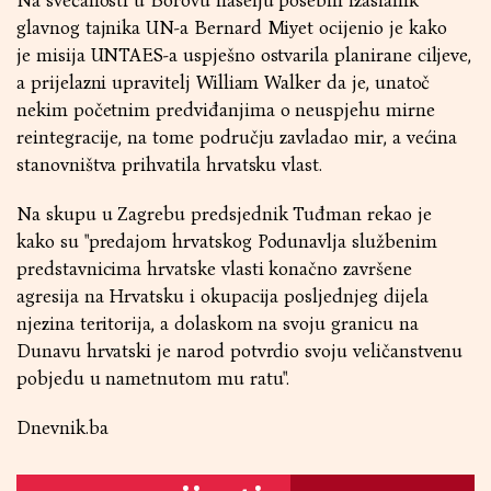
Na svečanosti u Borovu naselju posebni izaslanik
glavnog tajnika UN-a Bernard Miyet ocijenio je kako
je misija UNTAES-a uspješno ostvarila planirane ciljeve,
a prijelazni upravitelj William Walker da je, unatoč
nekim početnim predviđanjima o neuspjehu mirne
reintegracije, na tome području zavladao mir, a većina
stanovništva prihvatila hrvatsku vlast.
Na skupu u Zagrebu predsjednik Tuđman rekao je
kako su "predajom hrvatskog Podunavlja službenim
predstavnicima hrvatske vlasti konačno završene
agresija na Hrvatsku i okupacija posljednjeg dijela
njezina teritorija, a dolaskom na svoju granicu na
Dunavu hrvatski je narod potvrdio svoju veličanstvenu
pobjedu u nametnutom mu ratu".
Dnevnik.ba