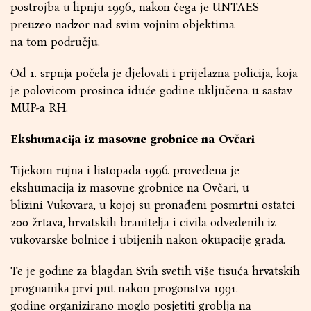
postrojba u lipnju 1996., nakon čega je UNTAES
preuzeo nadzor nad svim vojnim objektima
na tom području.
Od 1. srpnja počela je djelovati i prijelazna policija, koja
je polovicom prosinca iduće godine uključena u sastav
MUP-a RH.
Ekshumacija iz masovne grobnice na Ovčari
Tijekom rujna i listopada 1996. provedena je
ekshumacija iz masovne grobnice na Ovčari, u
blizini Vukovara, u kojoj su pronađeni posmrtni ostatci
200 žrtava, hrvatskih branitelja i civila odvedenih iz
vukovarske bolnice i ubijenih nakon okupacije grada.
Te je godine za blagdan Svih svetih više tisuća hrvatskih
prognanika prvi put nakon progonstva 1991.
godine organizirano moglo posjetiti groblja na