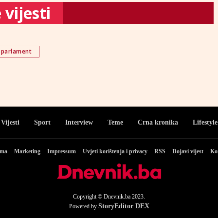
vijesti
 parlament
Vijesti
Sport
Interview
Teme
Crna kronika
Lifestyle
ama
Marketing
Impressum
Uvjeti korištenja i privacy
RSS
Dojavi vijest
Ko
Copyright © Dnevnik.ba 2023.
StoryEditor DEX
Powered by