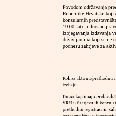
Povodom održavanja pred
Republike Hrvatske koji 
konzularnih predstavništ
19.00 sati., odnosno prav
izbjegavanja izdavanja v
državljanima koji se ne n
podnesu zahtjeve za aktiv
Rok za aktivnu/prethodnu regi
trebaju:
Birači koji imaju prebivali
VRH u Sarajevu ili konzulat
prethodnu registraciju. Za
predstavništvu u inozemstv