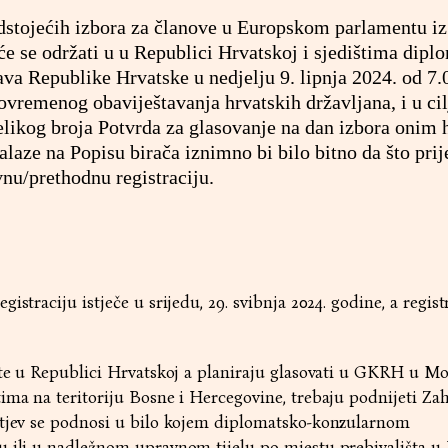
stojećih izbora za članove u Europskom parlamentu iz
će se održati u u Republici Hrvatskoj i sjedištima dipl
ava Republike Hrvatske u nedjelju 9. lipnja 2024. od 7.
ovremenog obaviještavanja hrvatskih državljana, i u cil
elikog broja Potvrda za glasovanje na dan izbora onim
alaze na Popisu birača iznimno bi bilo bitno da što prij
nu/prethodnu registraciju.
straciju istječe u srijedu, 29. svibnja 2024. godine, a registr
šte u Republici Hrvatskoj a planiraju glasovati u GKRH u Mos
ima na teritoriju Bosne i Hercegovine, trebaju podnijeti Zah
htjev se podnosi u bilo kojem diplomatsko-konzularnom
u ili u nadležnom upravnom tijelu po mjestu prebivališta u