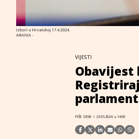
Izbori u Hrvatskoj 17.4.2024.
ARHIVA -
VIJESTI
Obavijest 
Registrira
parlament
PIŠE: DESK
/
23.05.2024. u 14:00