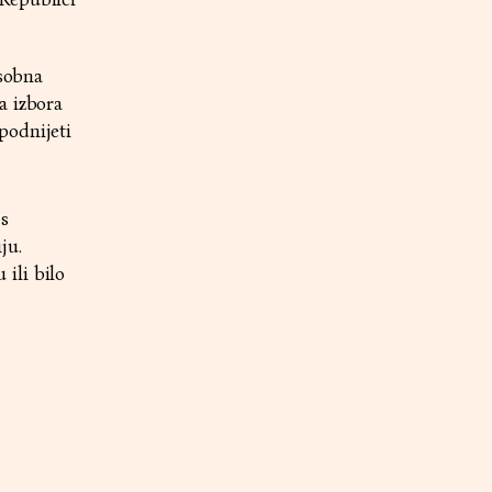
osobna
a izbora
podnijeti
 s
ju.
ili bilo