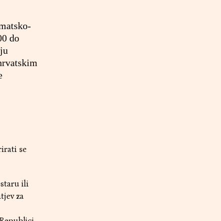
omatsko-
00 do
ju
 hrvatskim
e
irati se
taru ili
tjev za
 Republici