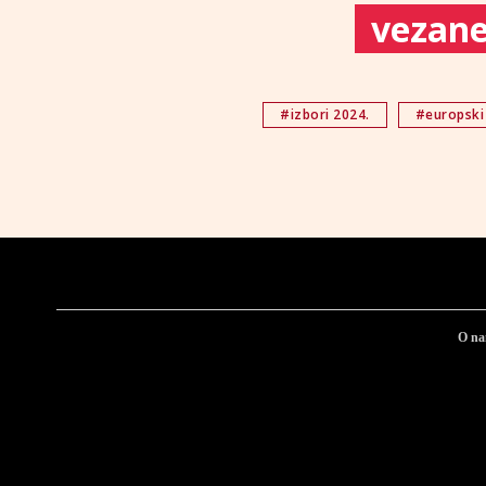
vezane 
#izbori 2024.
#europski
O n