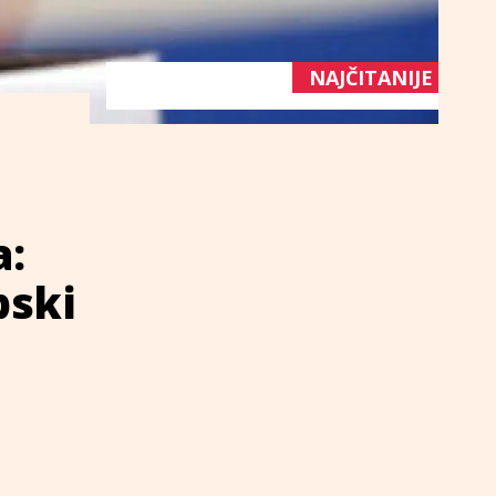
NAJČITANIJE
a:
pski