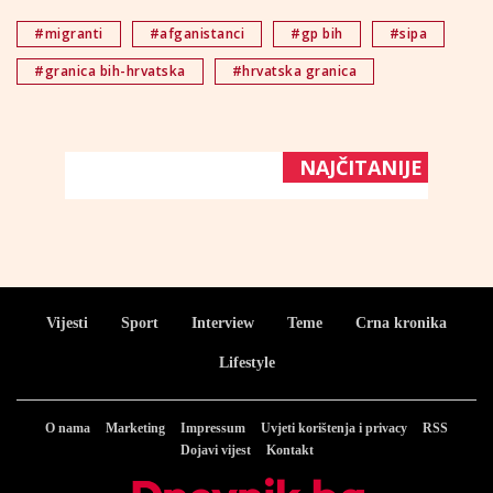
#migranti
#afganistanci
#gp bih
#sipa
#granica bih-hrvatska
#hrvatska granica
NAJČITANIJE
Vijesti
Sport
Interview
Teme
Crna kronika
Lifestyle
O nama
Marketing
Impressum
Uvjeti korištenja i privacy
RSS
Dojavi vijest
Kontakt