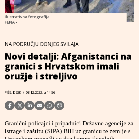
Ilustrativna fotografija
FENA -
NA PODRUČJU DONJEG SVILAJA
Novi detalji: Afganistanci na
granici s Hrvatskom imali
oružje i streljivo
PIŠE: DESK
/
08.12.2023. u 14:56
Granični policajci i pripadnici Državne agencije za
istrage i zaštitu (SIPA) BiH uz granicu te zemlje s
Hrvatskom pronašli su dva kampa ilegalnih