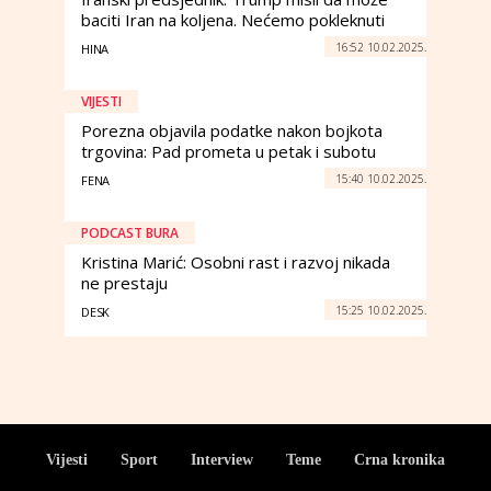
baciti Iran na koljena. Nećemo pokleknuti
16:52 10.02.2025.
HINA
VIJESTI
Porezna objavila podatke nakon bojkota
trgovina: Pad prometa u petak i subotu
15:40 10.02.2025.
FENA
PODCAST BURA
Kristina Marić: Osobni rast i razvoj nikada
ne prestaju
15:25 10.02.2025.
DESK
Vijesti
Sport
Interview
Teme
Crna kronika