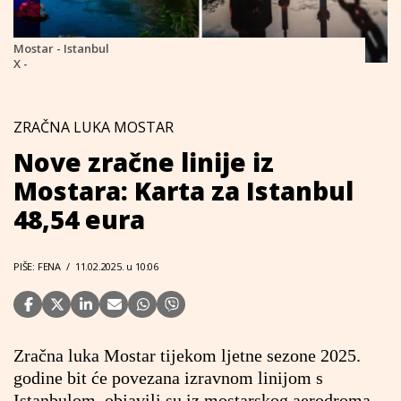
Mostar - Istanbul
X -
ZRAČNA LUKA MOSTAR
Nove zračne linije iz
Mostara: Karta za Istanbul
48,54 eura
PIŠE: FENA
/
11.02.2025. u 10:06
Zračna luka Mostar tijekom ljetne sezone 2025.
godine bit će povezana izravnom linijom s
Istanbulom, objavili su iz mostarskog aerodroma.