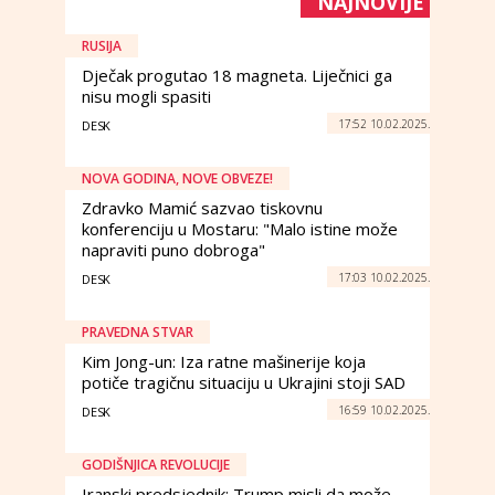
NAJNOVIJE
RUSIJA
Dječak progutao 18 magneta. Liječnici ga
nisu mogli spasiti
17:52 10.02.2025.
DESK
NOVA GODINA, NOVE OBVEZE!
Zdravko Mamić sazvao tiskovnu
konferenciju u Mostaru: "Malo istine može
napraviti puno dobroga"
17:03 10.02.2025.
DESK
PRAVEDNA STVAR
Kim Jong-un: Iza ratne mašinerije koja
potiče tragičnu situaciju u Ukrajini stoji SAD
16:59 10.02.2025.
DESK
GODIŠNJICA REVOLUCIJE
Iranski predsjednik: Trump misli da može