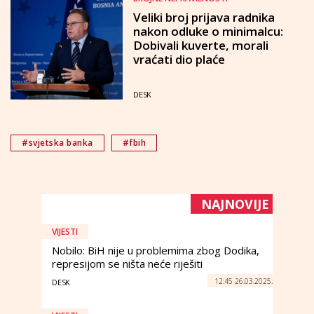
Veliki broj prijava radnika
nakon odluke o minimalcu:
Dobivali kuverte, morali
vraćati dio plaće
DESK
#svjetska banka
#fbih
NAJNOVIJE
VIJESTI
Nobilo: BiH nije u problemima zbog Dodika,
represijom se ništa neće riješiti
12:45 26.03.2025.
DESK