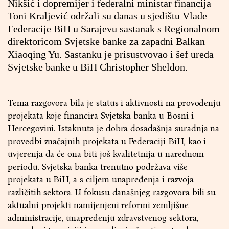
Nikšić i dopremijer i federalni ministar financija
Toni Kraljević održali su danas u sjedištu Vlade
Federacije BiH u Sarajevu sastanak s Regionalnom
direktoricom Svjetske banke za zapadni Balkan
Xiaoqing Yu. Sastanku je prisustvovao i šef ureda
Svjetske banke u BiH Christopher Sheldon.
Tema razgovora bila je status i aktivnosti na provođenju
projekata koje financira Svjetska banka u Bosni i
Hercegovini. Istaknuta je dobra dosadašnja suradnja na
provedbi značajnih projekata u Federaciji BiH, kao i
uvjerenja da će ona biti još kvalitetnija u narednom
periodu. Svjetska banka trenutno podržava više
projekata u BiH, a s ciljem unapređenja i razvoja
različitih sektora. U fokusu današnjeg razgovora bili su
aktualni projekti namijenjeni reformi zemljišne
administracije, unapređenju zdravstvenog sektora,