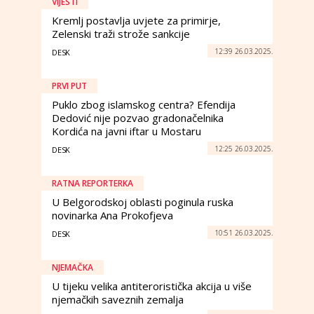
VIJESTI
Kremlj postavlja uvjete za primirje,
Zelenski traži strože sankcije
12:39 26.03.2025.
DESK
PRVI PUT
Puklo zbog islamskog centra? Efendija
Dedović nije pozvao gradonačelnika
Kordića na javni iftar u Mostaru
12:25 26.03.2025.
DESK
RATNA REPORTERKA
U Belgorodskoj oblasti poginula ruska
novinarka Ana Prokofjeva
10:51 26.03.2025.
DESK
NJEMAČKA
U tijeku velika antiteroristička akcija u više
njemačkih saveznih zemalja