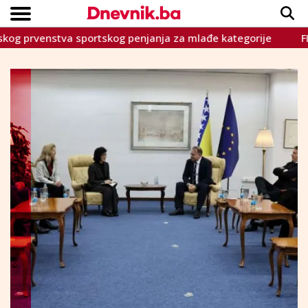
enstva sportskog penjanja za mlađe kategorije
FIS i Am
Copyright © Dnevnik.ba 2023.
CRNA KRONIKA
INTERVIEW
LIFESTYLE
VIJESTI
SPORT
TEME