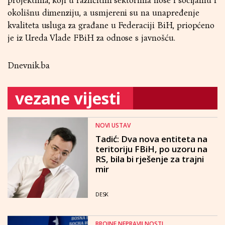
projektima, koji u različitim sektorima nose i socijalnu i
okolišnu dimenziju, a usmjereni su na unapređenje
kvaliteta usluga za građane u Federaciji BiH, priopćeno
je iz Ureda Vlade FBiH za odnose s javnošću.
Dnevnik.ba
vezane vijesti
NOVI USTAV
Tadić: Dva nova entiteta na
teritoriju FBiH, po uzoru na
RS, bila bi rješenje za trajni
mir
DESK
BROJNE NEPRAVILNOSTI