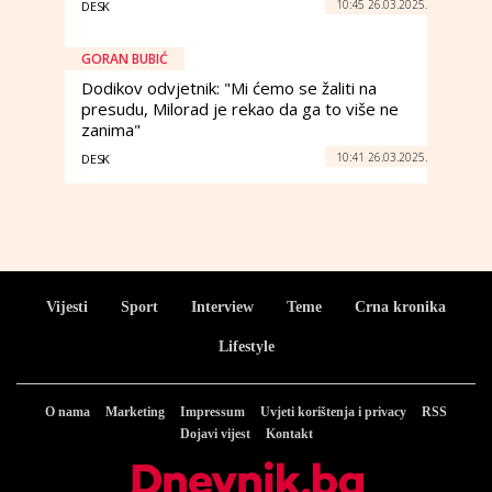
10:45 26.03.2025.
DESK
GORAN BUBIĆ
Dodikov odvjetnik: "Mi ćemo se žaliti na
presudu, Milorad je rekao da ga to više ne
zanima"
10:41 26.03.2025.
DESK
Vijesti
Sport
Interview
Teme
Crna kronika
Lifestyle
O nama
Marketing
Impressum
Uvjeti korištenja i privacy
RSS
Dojavi vijest
Kontakt