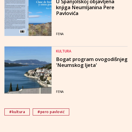
U Španjolskoj objavljena
knjiga Neumljanina Pere
Pavlovića
FENA
KULTURA
Bogat program ovogodišnjeg
'Neumskog ljeta'
FENA
#kultura
#pero pavlović