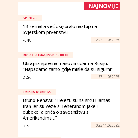
NAJNOVIJE
SP 2026.
13 zemalja već osiguralo nastup na
Svjetskom prvenstvu
12:02 11.06.2025.
FENA
RUSKO-UKRAJINSKI SUKOB
Ukrajina sprema masovni udar na Rusiju:
"Napadamo tamo gdje misle da su sigurni"
11:57 11.06.2025.
DESK
EMISIJA KOMPAS
Bruno Penava: "Helezu su na srcu Hamas i
Iran jer su veze s Teheranom jake i
duboke, a priča o savezništvu s
Amerikancima…"
10:23 11.06.2025.
DESK