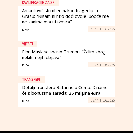
KVALIFIKACIJE ZA SP
Arnautović slomljen nakon tragedije u
Grazu: "Nisam ni htio doći ovdje, uopće me
ne zanima ova utakmica"
10:15 11.06.2025.
DESK
VIJESTI
Elon Musk se izvinio Trumpu: "Žalim zbog
nekih mojih objava"
10:05 11.06.2025.
DESK
TRANSFERI
Detalji transfera Baturine u Como: Dinamo
će s bonusima zaraditi 25 milijuna eura
08:11 11.06.2025.
DESK