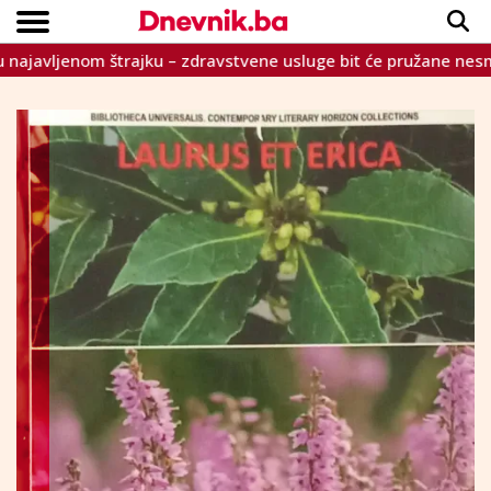
avljenom štrajku – zdravstvene usluge bit će pružane nesmetano
Copyright © Dnevnik.ba 2023.
CRNA KRONIKA
INTERVIEW
LIFESTYLE
VIJESTI
SPORT
TEME