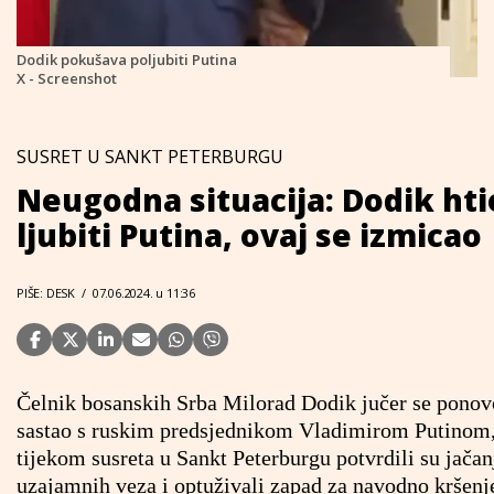
Dodik pokušava poljubiti Putina
X - Screenshot
SUSRET U SANKT PETERBURGU
Neugodna situacija: Dodik hti
ljubiti Putina, ovaj se izmicao
PIŠE: DESK
/
07.06.2024. u 11:36
Čelnik bosanskih Srba Milorad Dodik jučer se ponov
sastao s ruskim predsjednikom Vladimirom Putinom,
tijekom susreta u Sankt Peterburgu potvrdili su jačan
uzajamnih veza i optuživali zapad za navodno kršenj