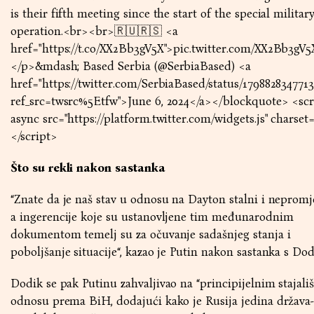
is their fifth meeting since the start of the special militar
operation.<br><br>🇷🇺🇷🇸 <a
href="https://t.co/XX2Bb3gV5X">pic.twitter.com/XX2Bb3gV5
</p>&mdash; Based Serbia (@SerbiaBased) <a
href="https://twitter.com/SerbiaBased/status/179882834771
ref_src=twsrc%5Etfw">June 6, 2024</a></blockquote> <scr
async src="https://platform.twitter.com/widgets.js" charset=
</script>
Što su rekli nakon sastanka
“Znate da je naš stav u odnosu na Dayton stalni i nepromje
a ingerencije koje su ustanovljene tim međunarodnim
dokumentom temelj su za očuvanje sadašnjeg stanja i
poboljšanje situacije“, kazao je Putin nakon sastanka s D
Dodik se pak Putinu zahvaljivao na “principijelnim stajali
odnosu prema BiH, dodajući kako je Rusija jedina država