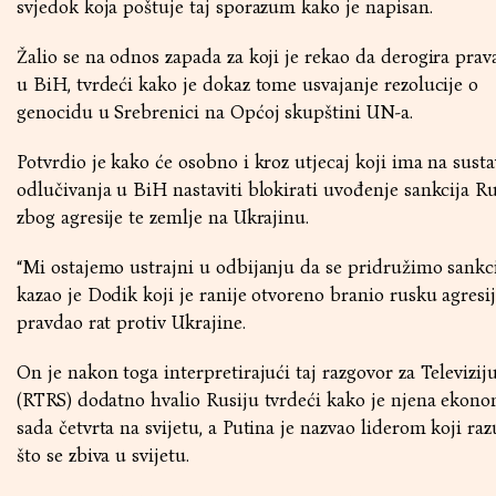
svjedok koja poštuje taj sporazum kako je napisan.
Žalio se na odnos zapada za koji je rekao da derogira prav
u BiH, tvrdeći kako je dokaz tome usvajanje rezolucije o
genocidu u Srebrenici na Općoj skupštini UN-a.
Potvrdio je kako će osobno i kroz utjecaj koji ima na susta
odlučivanja u BiH nastaviti blokirati uvođenje sankcija Ru
zbog agresije te zemlje na Ukrajinu.
“Mi ostajemo ustrajni u odbijanju da se pridružimo sankci
kazao je Dodik koji je ranije otvoreno branio rusku agresij
pravdao rat protiv Ukrajine.
On je nakon toga interpretirajući taj razgovor za Televizij
(RTRS) dodatno hvalio Rusiju tvrdeći kako je njena ekono
sada četvrta na svijetu, a Putina je nazvao liderom koji ra
što se zbiva u svijetu.