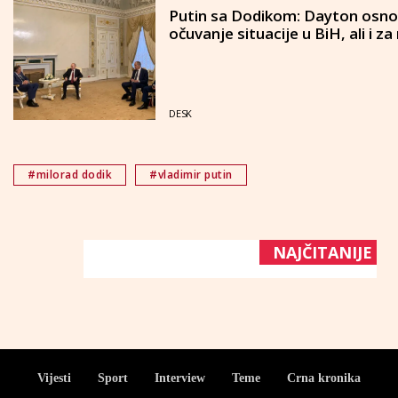
Putin sa Dodikom: Dayton osno
očuvanje situacije u BiH, ali i za
DESK
#milorad dodik
#vladimir putin
NAJČITANIJE
Vijesti
Sport
Interview
Teme
Crna kronika