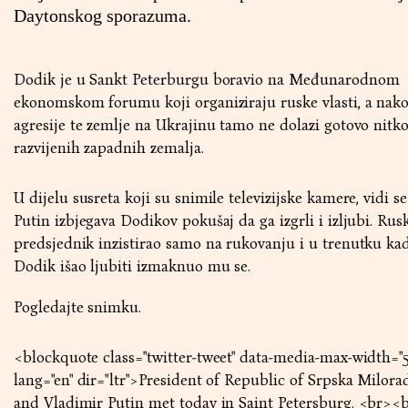
Daytonskog sporazuma.
Dodik je u Sankt Peterburgu boravio na Međunarodnom
ekonomskom forumu koji organiziraju ruske vlasti, a nak
agresije te zemlje na Ukrajinu tamo ne dolazi gotovo nitko
razvijenih zapadnih zemalja.
U dijelu susreta koji su snimile televizijske kamere, vidi s
Putin izbjegava Dodikov pokušaj da ga izgrli i izljubi. Rusk
predsjednik inzistirao samo na rukovanju i u trenutku kad
Dodik išao ljubiti izmaknuo mu se.
Pogledajte snimku.
<blockquote class="twitter-tweet" data-media-max-width="
lang="en" dir="ltr">President of Republic of Srpska Milor
and Vladimir Putin met today in Saint Petersburg. <br><