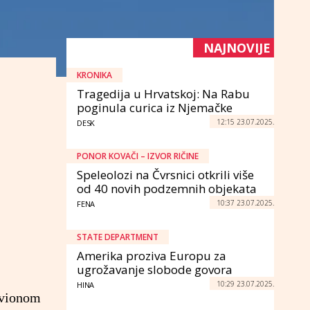
NAJNOVIJE
KRONIKA
Tragedija u Hrvatskoj: Na Rabu
poginula curica iz Njemačke
12:15 23.07.2025.
DESK
PONOR KOVAČI – IZVOR RIČINE
Speleolozi na Čvrsnici otkrili više
od 40 novih podzemnih objekata
10:37 23.07.2025.
FENA
STATE DEPARTMENT
Amerika proziva Europu za
ugrožavanje slobode govora
10:29 23.07.2025.
HINA
 avionom