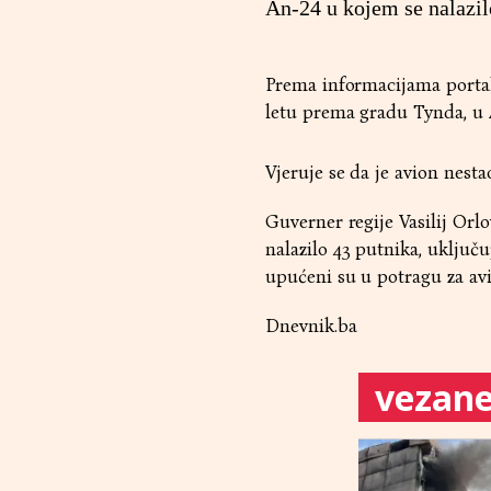
An-24 u kojem se nalazilo
Prema informacijama portal
letu prema gradu Tynda, u 
Vjeruje se da je avion nest
Guverner regije Vasilij Orl
nalazilo 43 putnika, uključu
upućeni su u potragu za av
Dnevnik.ba
vezane 