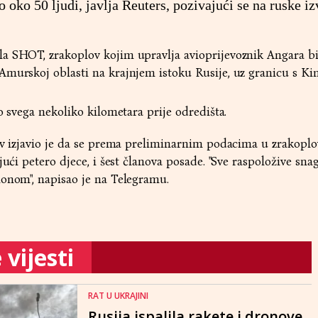
 oko 50 ljudi, javlja Reuters, pozivajući se na ruske iz
a SHOT, zrakoplov kojim upravlja avioprijevoznik Angara bi
Amurskoj oblasti na krajnjem istoku Rusije, uz granicu s Ki
ao svega nekoliko kilometara prije odredišta.
ov izjavio je da se prema preliminarnim podacima u zrakopl
jući petero djece, i šest članova posade. "Sve raspoložive snag
ionom", napisao je na Telegramu.
vijesti
RAT U UKRAJINI
Rusija ispalila rakete i dronove