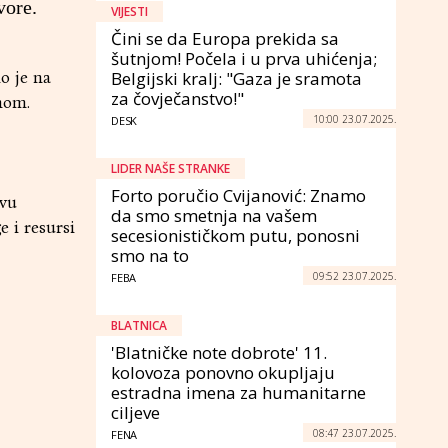
vore.
VIJESTI
Čini se da Europa prekida sa
šutnjom! Počela i u prva uhićenja;
o je na
Belgijski kralj: "Gaza je sramota
za čovječanstvo!"
nom.
10:00 23.07.2025.
DESK
LIDER NAŠE STRANKE
Forto poručio Cvijanović: Znamo
ovu
da smo smetnja na vašem
e i resursi
secesionističkom putu, ponosni
smo na to
09:52 23.07.2025.
FEBA
BLATNICA
'Blatničke note dobrote' 11.
kolovoza ponovno okupljaju
estradna imena za humanitarne
ciljeve
08:47 23.07.2025.
FENA