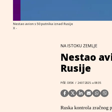
Nestao avion s 50 putnika iznad Rusije
X -
NA ISTOKU ZEMLJE
Nestao avi
Rusije
PIŠE: DESK
/
24.07.2025. u 08:35
Ruska kontrola zračnog p