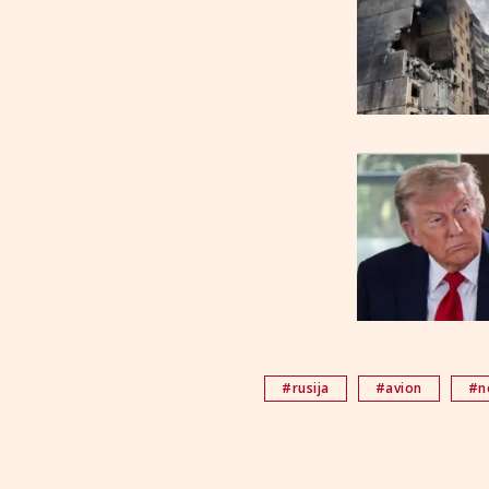
#rusija
#avion
#n