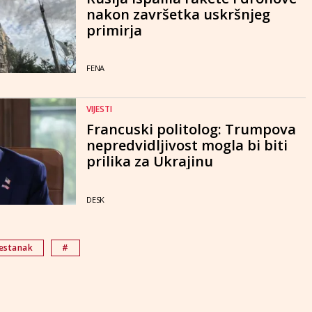
nakon završetka uskršnjeg
primirja
FENA
VIJESTI
Francuski politolog: Trumpova
nepredvidljivost mogla bi biti
prilika za Ukrajinu
DESK
estanak
#