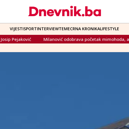
VIJESTI
SPORT
INTERVIEW
TEME
CRNA KRONIKA
LIFESTYLE
Milanović odobrava početak mimohoda, ali neće biti u dž