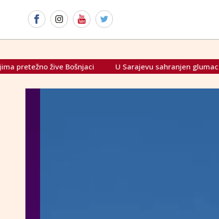
ive Bošnjaci
U Sarajevu sahranjen glumac Josip Pejaković