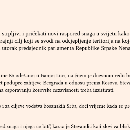
 strpljivi i pričekati novi raspored snaga u svijetu kako
rajnji cilj koji se svodi na odcjepljenje teritorija na k
u utorak predsjednik parlamenta Republike Srpske Nen
ine RS održanoj u Banjoj Luci, na čijem je dnevnom redu bi
itet podupro zahtjeve Beograda u odnosu prema Kosovu, Stev
a osporavanju kosovske nezavisnosti treba inzistirati.
o i za ciljeve vodstva bosanskih Srba, doći vrijeme kada se p
d snaga i njega će biti", kazao je Stevandić koji slovi za blis