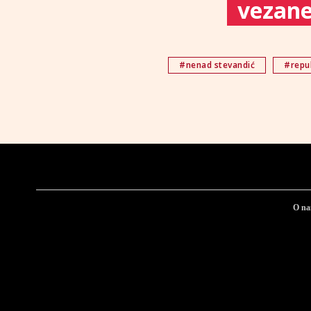
vezane 
#nenad stevandić
#repu
O n