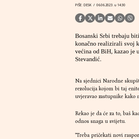
PIŠE: DESK
/
06.06.2023. u 14:30
Bosanski Srbi trebaju biti
konačno realizirali svoj k
većina od BiH, kazao je 
Stevandić.
Na sjednici Narodne skupšt
rezolucija kojom bi taj en
uvjeravao zastupnike kako n
Rekao je da će za to, baš ka
odnos snaga u svijetu.
"Treba pričekati novi raspore