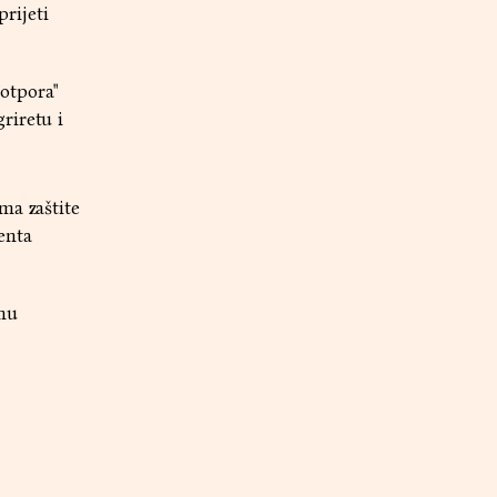
rijeti
 otpora"
riretu i
ma zaštite
enta
anu