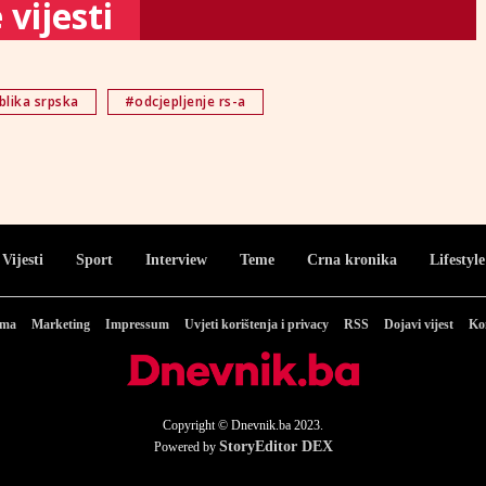
vijesti
blika srpska
#odcjepljenje rs-a
Vijesti
Sport
Interview
Teme
Crna kronika
Lifestyle
ama
Marketing
Impressum
Uvjeti korištenja i privacy
RSS
Dojavi vijest
Ko
Copyright © Dnevnik.ba 2023.
StoryEditor DEX
Powered by