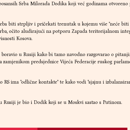
 bosansih Srba Milorada Dodika koji već godinama otvoreno p
eba biti strpljiv i pričekati trenutak u kojemu više "neće biti
a, očito aludirajući na potporu Zapada teritorijalnom integ
isnosti Kosova.
a boravio u Rusiji kako bi tamo navodno razgovarao o pitanji
 sa zamjenikom predsjednice Vijeća Federacije ruskog parlam
 RS ima "odlične kontakte" te kako vodi "sjajnu i izbalansir
 Rusiji je bio i Dodik koji se u Moskvi sastao s Putinom.