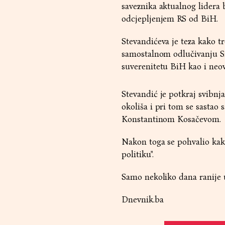
saveznika aktualnog lidera
odcjepljenjem RS od BiH.
Stevandićeva je teza kako tr
samostalnom odlučivanju Srb
suverenitetu BiH kao i neov
Stevandić je potkraj svibnj
okoliša i pri tom se sastao
Konstantinom Kosačevom.
Nakon toga se pohvalio kako
politiku".
Samo nekoliko dana ranije u
Dnevnik.ba