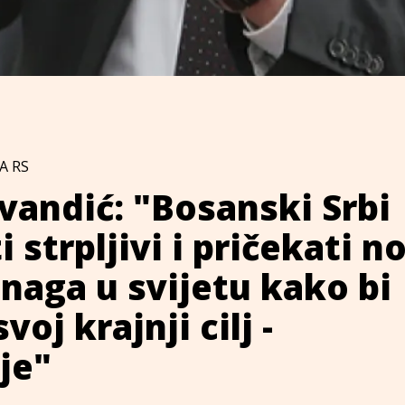
A RS
andić: "Bosanski Srbi
i strpljivi i pričekati n
naga u svijetu kako bi
svoj krajnji cilj -
je"