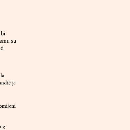
 bi
ojemu su
ad
la
andić je
romijeni
kog