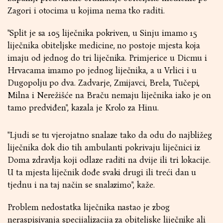
Zagori i otocima u kojima nema tko raditi.
"Split je sa 105 liječnika pokriven, u Sinju imamo 15
liječnika obiteljske medicine, no postoje mjesta koja
imaju od jednog do tri liječnika. Primjerice u Dicmu i
Hrvacama imamo po jednog liječnika, a u Vrlici i u
Dugopolju po dva. Zadvarje, Zmijavci, Brela, Tučepi,
Milna i Nerežišće na Braču nemaju liječnika iako je on
tamo predviđen", kazala je Krolo za Hinu.
"Ljudi se tu vjerojatno snalaze tako da odu do najbližeg
liječnika dok dio tih ambulanti pokrivaju liječnici iz
Doma zdravlja koji odlaze raditi na dvije ili tri lokacije.
U ta mjesta liječnik dođe svaki drugi ili treći dan u
tjednu i na taj način se snalazimo", kaže.
Problem nedostatka liječnika nastao je zbog
neraspisivanja specijalizacija za obiteljske liječnike ali