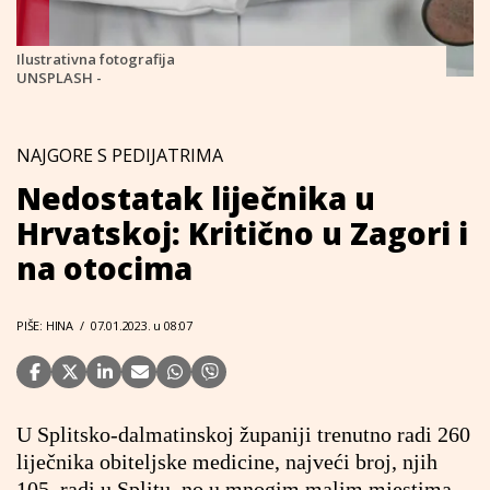
Ilustrativna fotografija
UNSPLASH -
NAJGORE S PEDIJATRIMA
Nedostatak liječnika u
Hrvatskoj: Kritično u Zagori i
na otocima
PIŠE: HINA
/
07.01.2023. u 08:07
U Splitsko-dalmatinskoj županiji trenutno radi 260
liječnika obiteljske medicine, najveći broj, njih
105, radi u Splitu, no u mnogim malim mjestima