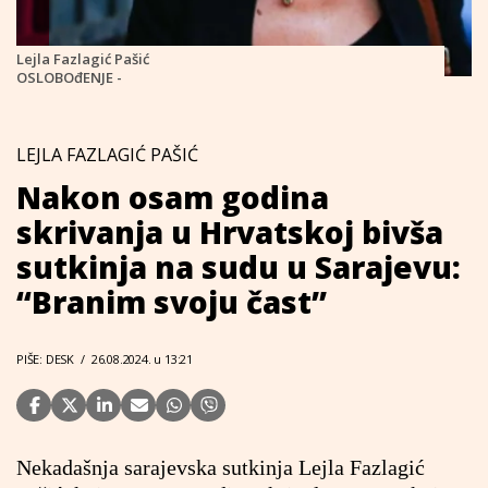
Lejla Fazlagić Pašić
OSLOBOđENJE -
LEJLA FAZLAGIĆ PAŠIĆ
Nakon osam godina
skrivanja u Hrvatskoj bivša
sutkinja na sudu u Sarajevu:
“Branim svoju čast”
PIŠE: DESK
/
26.08.2024. u 13:21
Nekadašnja sarajevska sutkinja Lejla Fazlagić