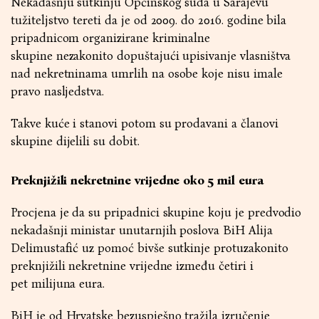
Nekadašnju sutkinju Općinskog suda u Sarajevu
tužiteljstvo tereti da je od 2009. do 2016. godine bila
pripadnicom organizirane kriminalne
skupine nezakonito dopuštajući upisivanje vlasništva
nad nekretninama umrlih na osobe koje nisu imale
pravo nasljedstva.
Takve kuće i stanovi potom su prodavani a članovi
skupine dijelili su dobit.
Preknjižili nekretnine vrijedne oko 5 mil eura
Procjena je da su pripadnici skupine koju je predvodio
nekadašnji ministar unutarnjih poslova BiH Alija
Delimustafić uz pomoć bivše sutkinje protuzakonito
preknjižili nekretnine vrijedne između četiri i
pet milijuna eura.
BiH je od Hrvatske bezuspješno tražila izručenje