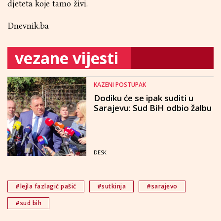
djeteta koje tamo živi.
Dnevnik.ba
vezane vijesti
KAZENI POSTUPAK
Dodiku će se ipak suditi u
Sarajevu: Sud BiH odbio žalbu
DESK
#lejla fazlagić pašić
#sutkinja
#sarajevo
#sud bih