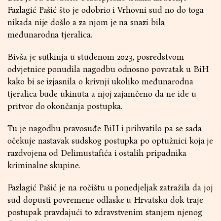
Fazlagić Pašić što je odobrio i Vrhovni sud no do toga
nikada nije došlo a za njom je na snazi bila
međunarodna tjeralica.
Bivša je sutkinja u studenom 2023, posredstvom
odvjetnice ponudila nagodbu odnosno povratak u BiH
kako bi se izjasnila o krivnji ukoliko međunarodna
tjeralica bude ukinuta a njoj zajamčeno da ne ide u
pritvor do okončanja postupka.
Tu je nagodbu pravosuđe BiH i prihvatilo pa se sada
očekuje nastavak sudskog postupka po optužnici koja je
razdvojena od Delimustafića i ostalih pripadnika
kriminalne skupine.
Fazlagić Pašić je na ročištu u ponedjeljak zatražila da joj
sud dopusti povremene odlaske u Hrvatsku dok traje
postupak pravdajući to zdravstvenim stanjem njenog