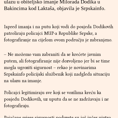
ulazu u obiteljsko imanje Milorada Dodika u
Bakincima kod Laktaša, objavila je
Srpskainfo
.
Ispred imanja i na putu koji vodi do posjeda Dodikovih
patroliraju policajci MUP-a Republike Srpske, a
fotografiranje na cijelom ovom području je zabranjeno.
– Ne možemo vam zabraniti da se krećete javnim
putem, ali fotografiranje nije dozvoljeno jer bi se time
mogla ugroziti sigurnost – rekao je novinarima
Srpskainfo policijski službenik koji nadgleda situaciju
na ulazu na imanje.
Policajci legitimiraju sve koji se vozilima kreću ka
posjedu Dodikovih, uz uputu da se ne zadržavaju i ne
fotografiraju.
Pojačane mjere sigurnosti poduzete su još jučer ujutro,