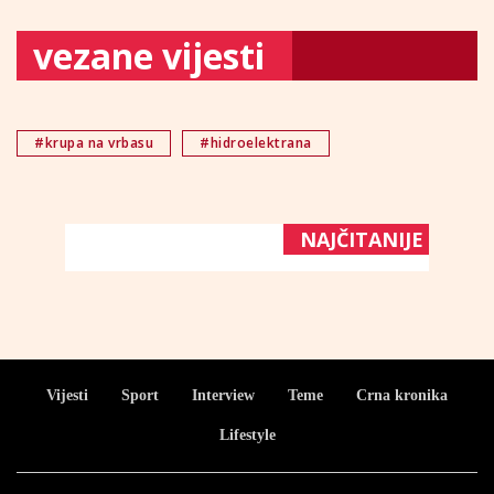
vezane vijesti
#krupa na vrbasu
#hidroelektrana
NAJČITANIJE
Vijesti
Sport
Interview
Teme
Crna kronika
Lifestyle