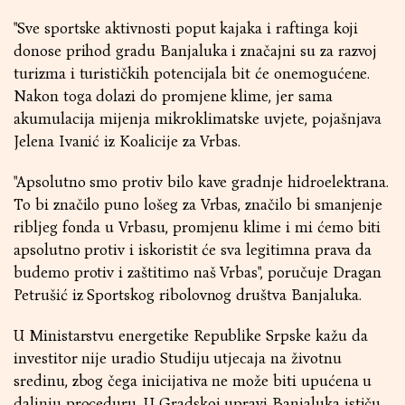
"Sve sportske aktivnosti poput kajaka i raftinga koji
donose prihod gradu Banjaluka i značajni su za razvoj
turizma i turističkih potencijala bit će onemogućene.
Nakon toga dolazi do promjene klime, jer sama
akumulacija mijenja mikroklimatske uvjete, pojašnjava
Jelena Ivanić iz Koalicije za Vrbas.
"Apsolutno smo protiv bilo kave gradnje hidroelektrana.
To bi značilo puno lošeg za Vrbas, značilo bi smanjenje
ribljeg fonda u Vrbasu, promjenu klime i mi ćemo biti
apsolutno protiv i iskoristit će sva legitimna prava da
budemo protiv i zaštitimo naš Vrbas", poručuje Dragan
Petrušić iz Sportskog ribolovnog društva Banjaluka.
U Ministarstvu energetike Republike Srpske kažu da
investitor nije uradio Studiju utjecaja na životnu
sredinu, zbog čega inicijativa ne može biti upućena u
daljnju proceduru. U Gradskoj upravi Banjaluka ističu