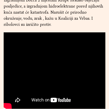
Izgradnjom Bočca 2 mještani Krupe itekako osjećaju
posljedice, a izgradnjom hidroelektrane pored njihovih
kuća nastat će katastrofa. Narušit će prirodno
okruženje, vodu, zrak , kažu u Koaliciji za Vrbas. I
ribolovci su izričito protiv.