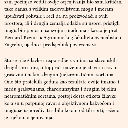
sam počinjao voditi ovdje ocjenjivanja bio sam kritičan,
tako danas, s velikim zadovoljstvom mogu i moram
upućivati pohvale i reći da svi proizvođači s ovih
prostora, ali i drugih zemalja odakle su uzorci pristigli,
mogu biti ponosni sa svojim uradcima - kazao je prof.
Bernard Kozina, s Agronomskog fakulteta Sveučilišta u
Zagrebu, ujedno i predsjednik povjerenstva.
Što se tiče žilavke i usporedbe s vinima sa slavonskih i
drugih prostora, u toj priči možemo je staviti u ravan
graševini i nekim drugim (ne)aromatičnim sortama.
Ono što proteklih godina kao rezultate ovdje imamo, i
među graševinama, chardonnayima i drugim bijelim
nearomatičnim sortama, postoji dosta etiketa žilavke
koja su u potpunoj ravni s objektivnom kakvoćom i
mogu se uspoređivati s bilo kojom od tih sorti, rečeno
je tijekom ocjenjivanja.