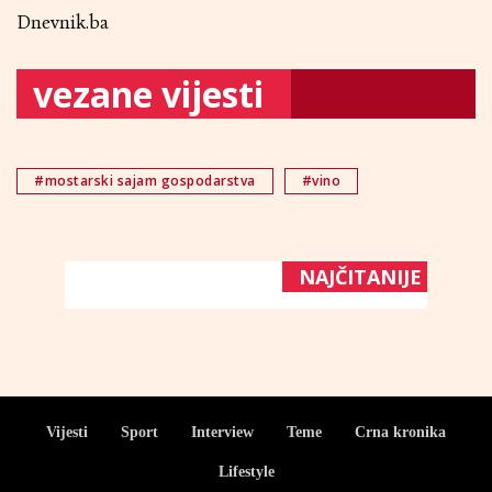
Dnevnik.ba
vezane vijesti
#mostarski sajam gospodarstva
#vino
NAJČITANIJE
Vijesti
Sport
Interview
Teme
Crna kronika
Lifestyle