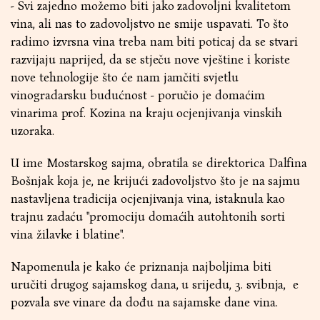
- Svi zajedno možemo biti jako zadovoljni kvalitetom
vina, ali nas to zadovoljstvo ne smije uspavati. To što
radimo izvrsna vina treba nam biti poticaj da se stvari
razvijaju naprijed, da se stječu nove vještine i koriste
nove tehnologije što će nam jamčiti svjetlu
vinogradarsku budućnost - poručio je domaćim
vinarima prof. Kozina na kraju ocjenjivanja vinskih
uzoraka.
U ime Mostarskog sajma, obratila se direktorica Dalfina
Bošnjak koja je, ne krijući zadovoljstvo što je na sajmu
nastavljena tradicija ocjenjivanja vina, istaknula kao
trajnu zadaću "promociju domaćih autohtonih sorti
vina žilavke i blatine".
Napomenula je kako će priznanja najboljima biti
uručiti drugog sajamskog dana, u srijedu, 3. svibnja, e
pozvala sve vinare da dođu na sajamske dane vina.