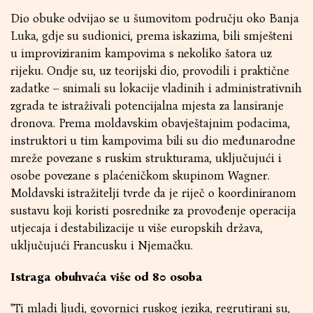
Dio obuke odvijao se u šumovitom području oko Banja
Luka, gdje su sudionici, prema iskazima, bili smješteni
u improviziranim kampovima s nekoliko šatora uz
rijeku. Ondje su, uz teorijski dio, provodili i praktične
zadatke – snimali su lokacije vladinih i administrativnih
zgrada te istraživali potencijalna mjesta za lansiranje
dronova. Prema moldavskim obavještajnim podacima,
instruktori u tim kampovima bili su dio međunarodne
mreže povezane s ruskim strukturama, uključujući i
osobe povezane s plaćeničkom skupinom Wagner.
Moldavski istražitelji tvrde da je riječ o koordiniranom
sustavu koji koristi posrednike za provođenje operacija
utjecaja i destabilizacije u više europskih država,
uključujući Francusku i Njemačku.
Istraga obuhvaća više od 80 osoba
"Ti mladi ljudi, govornici ruskog jezika, regrutirani su,