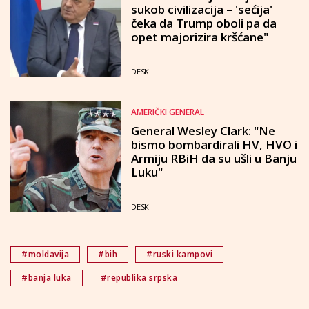
sukob civilizacija – 'sećija'
čeka da Trump oboli pa da
opet majorizira kršćane"
DESK
AMERIČKI GENERAL
General Wesley Clark: "Ne
bismo bombardirali HV, HVO i
Armiju RBiH da su ušli u Banju
Luku"
DESK
#moldavija
#bih
#ruski kampovi
#banja luka
#republika srpska