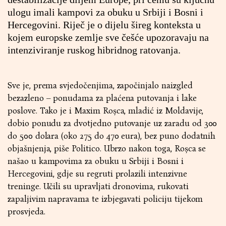
ulogu imali kampovi za obuku u Srbiji i Bosni i
Hercegovini. Riječ je o dijelu šireg konteksta u
kojem europske zemlje sve češće upozoravaju na
intenziviranje ruskog hibridnog ratovanja.
Sve je, prema svjedočenjima, započinjalo naizgled
bezazleno – ponudama za plaćena putovanja i lake
poslove. Tako je i Maxim Roșca, mladić iz Moldavije,
dobio ponudu za dvotjedno putovanje uz zaradu od 300
do 500 dolara (oko 275 do 470 eura), bez puno dodatnih
objašnjenja, piše Politico. Ubrzo nakon toga, Roșca se
našao u kampovima za obuku u Srbiji i Bosni i
Hercegovini, gdje su regruti prolazili intenzivne
treninge. Učili su upravljati dronovima, rukovati
zapaljivim napravama te izbjegavati policiju tijekom
prosvjeda.