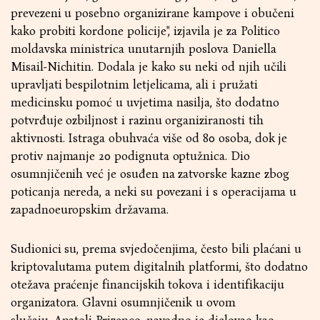
prevezeni u posebno organizirane kampove i obučeni
kako probiti kordone policije", izjavila je za Politico
moldavska ministrica unutarnjih poslova Daniella
Misail-Nichitin. Dodala je kako su neki od njih učili
upravljati bespilotnim letjelicama, ali i pružati
medicinsku pomoć u uvjetima nasilja, što dodatno
potvrđuje ozbiljnost i razinu organiziranosti tih
aktivnosti. Istraga obuhvaća više od 80 osoba, dok je
protiv najmanje 20 podignuta optužnica. Dio
osumnjičenih već je osuđen na zatvorske kazne zbog
poticanja nereda, a neki su povezani i s operacijama u
zapadnoeuropskim državama.
Sudionici su, prema svjedočenjima, često bili plaćani u
kriptovalutama putem digitalnih platformi, što dodatno
otežava praćenje financijskih tokova i identifikaciju
organizatora. Glavni osumnjičenik u ovom