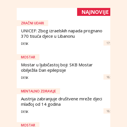
NAJNOVIJE
ZRAČNI UDARI
UNICEF: Zbog izraelskih napada prognano
370 tisuća djece u Libanonu
17:
DESK
MOSTAR
Mostar u ljubičastoj boji: SKB Mostar
obilježila Dan epilepsije
16:
DESK
MENTALNO ZDRAVLJE
Austrija zabranjuje društvene mreže djeci
mlađoj od 14 godina
16:
DESK
MOSTAR