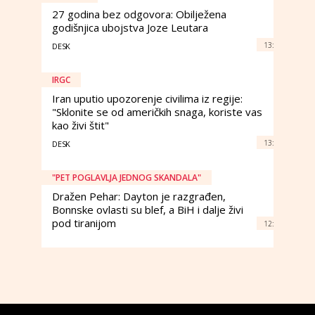
27 godina bez odgovora: Obilježena
godišnjica ubojstva Joze Leutara
13:
DESK
IRGC
Iran uputio upozorenje civilima iz regije:
"Sklonite se od američkih snaga, koriste vas
kao živi štit"
13:
DESK
"PET POGLAVLJA JEDNOG SKANDALA"
Dražen Pehar: Dayton je razgrađen,
Bonnske ovlasti su blef, a BiH i dalje živi
pod tiranijom
12: