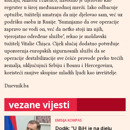
slučaju, Anatoli Prizenco, navodno je djelovao kao
regruter u široj međunarodnoj mreži. Iako odbacuje
optužbe, tužitelji smatraju da nije djelovao sam, već uz
podršku osoba iz Rusije. "Sumnjamo da ove operacije
zapravo ne vodi on, već da netko stoji iza njih,
vjerojatno određene službe", rekao je moldavski
tužitelj Vitalie Chișca. Cijeli slučaj dodatno potvrđuje
upozorenja europskih sigurnosnih službi da se
operacije destabilizacije sve češće provode preko trećih
zemalja, uključujući Srbiju i Bosnu i Hercegovinu,
koristeći ranjive skupine mladih ljudi kao izvršitelje.
Dnevnik.ba
vezane vijesti
EMISIJA KOMPAS
Dodik: "U BiH je na djelu