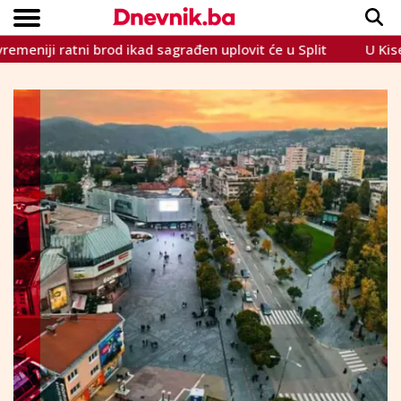
i ratni brod ikad sagrađen uplovit će u Split
U Kiseljaku 
Copyright © Dnevnik.ba 2023.
CRNA KRONIKA
INTERVIEW
LIFESTYLE
VIJESTI
SPORT
TEME