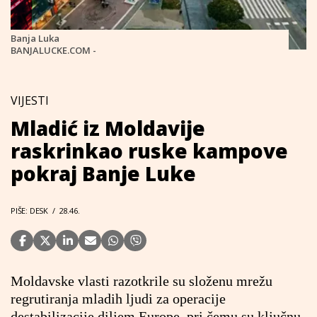
Banja Luka
BANJALUCKE.COM -
VIJESTI
Mladić iz Moldavije
raskrinkao ruske kampove
pokraj Banje Luke
PIŠE: DESK
/
28.46.
Moldavske vlasti razotkrile su složenu mrežu
regrutiranja mladih ljudi za operacije
destabilizacije diljem Europe, pri čemu su ključnu