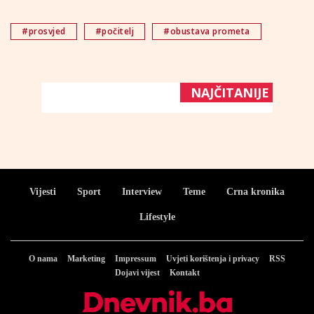
#prosvjed
#počitelj
#obustava prometa
NAJČITANIJE
Vijesti
Sport
Interview
Teme
Crna kronika
Lifestyle
O nama
Marketing
Impressum
Uvjeti korištenja i privacy
RSS
Dojavi vijest
Kontakt