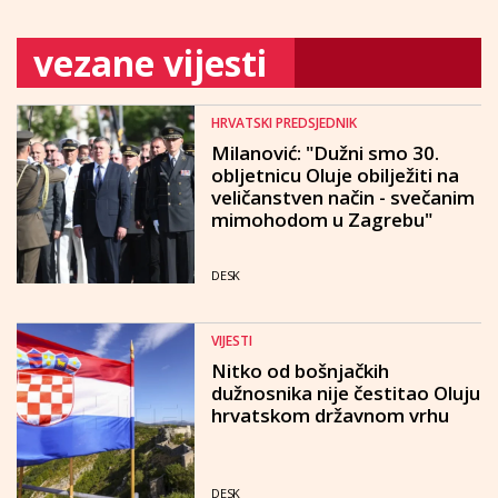
vezane vijesti
HRVATSKI PREDSJEDNIK
Milanović: "Dužni smo 30.
obljetnicu Oluje obilježiti na
veličanstven način - svečanim
mimohodom u Zagrebu"
DESK
VIJESTI
Nitko od bošnjačkih
dužnosnika nije čestitao Oluju
hrvatskom državnom vrhu
DESK