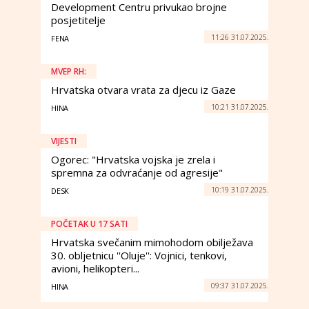
Development Centru privukao brojne
posjetitelje
11:26 31.07.2025.
FENA
MVEP RH:
Hrvatska otvara vrata za djecu iz Gaze
10:21 31.07.2025.
HINA
VIJESTI
Ogorec: "Hrvatska vojska je zrela i
spremna za odvraćanje od agresije"
10:19 31.07.2025.
DESK
POČETAK U 17 SATI
Hrvatska svečanim mimohodom obilježava
30. obljetnicu ''Oluje'': Vojnici, tenkovi,
avioni, helikopteri...
09:37 31.07.2025.
HINA