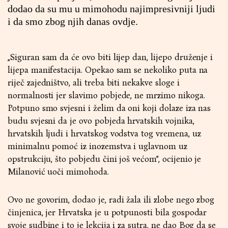
dodao da su mu u mimohodu najimpresivniji ljudi
i da smo zbog njih danas ovdje.
„Siguran sam da će ovo biti lijep dan, lijepo druženje i
lijepa manifestacija. Opekao sam se nekoliko puta na
riječ zajedništvo, ali treba biti nekakve sloge i
normalnosti jer slavimo pobjede, ne mrzimo nikoga.
Potpuno smo svjesni i želim da oni koji dolaze iza nas
budu svjesni da je ovo pobjeda hrvatskih vojnika,
hrvatskih ljudi i hrvatskog vodstva tog vremena, uz
minimalnu pomoć iz inozemstva i uglavnom uz
opstrukciju, što pobjedu čini još većom”, ocijenio je
Milanović uoči mimohoda.
Ovo ne govorim, dodao je, radi žala ili zlobe nego zbog
činjenica, jer Hrvatska je u potpunosti bila gospodar
svoje sudbine i to je lekcija i za sutra, ne dao Bog da se