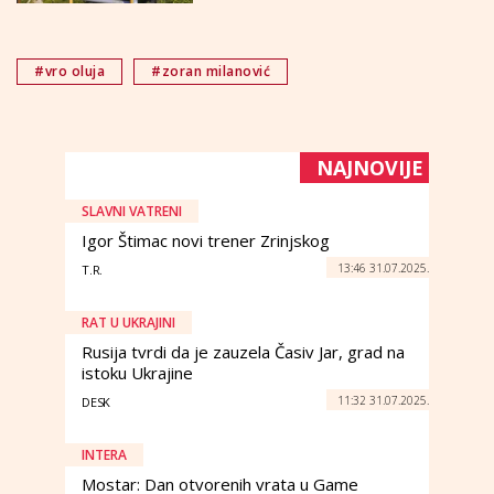
#vro oluja
#zoran milanović
NAJNOVIJE
SLAVNI VATRENI
Igor Štimac novi trener Zrinjskog
13:46 31.07.2025.
T.R.
RAT U UKRAJINI
Rusija tvrdi da je zauzela Časiv Jar, grad na
istoku Ukrajine
11:32 31.07.2025.
DESK
INTERA
Mostar: Dan otvorenih vrata u Game