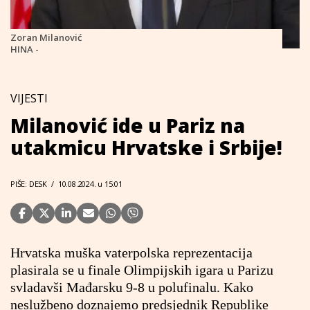
Zoran Milanović
HINA -
VIJESTI
Milanović ide u Pariz na
utakmicu Hrvatske i Srbije!
PIŠE: DESK
/
10.08.2024. u 15:01
Hrvatska muška vaterpolska reprezentacija
plasirala se u finale Olimpijskih igara u Parizu
svladavši Mađarsku 9-8 u polufinalu. Kako
neslužbeno doznajemo predsjednik Republike