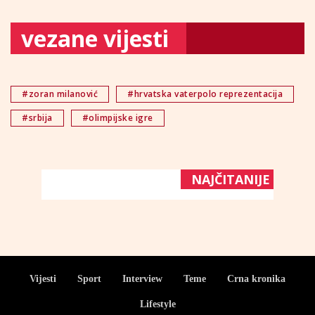
vezane vijesti
#zoran milanović
#hrvatska vaterpolo reprezentacija
#srbija
#olimpijske igre
NAJČITANIJE
Vijesti
Sport
Interview
Teme
Crna kronika
Lifestyle