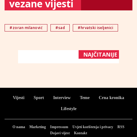
vezane vijesti
#zoran milanović
#sad
#hrvatski iseljenici
NAJČITANIJE
Vijesti
Sport
Interview
Teme
Crna kronika
Lifestyle
O nama
Marketing
Impressum
Uvjeti korištenja i privacy
RSS
Dojavi vijest
Kontakt