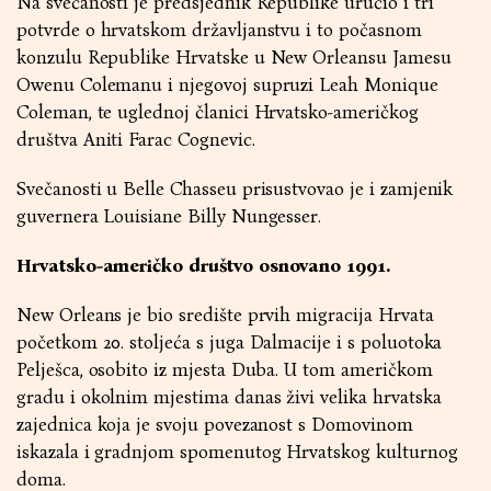
Na svečanosti je predsjednik Republike uručio i tri
potvrde o hrvatskom državljanstvu i to počasnom
konzulu Republike Hrvatske u New Orleansu Jamesu
Owenu Colemanu i njegovoj supruzi Leah Monique
Coleman, te uglednoj članici Hrvatsko-američkog
društva Aniti Farac Cognevic.
Svečanosti u Belle Chasseu prisustvovao je i zamjenik
guvernera Louisiane Billy Nungesser.
Hrvatsko-američko društvo osnovano 1991.
New Orleans je bio središte prvih migracija Hrvata
početkom 20. stoljeća s juga Dalmacije i s poluotoka
Pelješca, osobito iz mjesta Duba. U tom američkom
gradu i okolnim mjestima danas živi velika hrvatska
zajednica koja je svoju povezanost s Domovinom
iskazala i gradnjom spomenutog Hrvatskog kulturnog
doma.