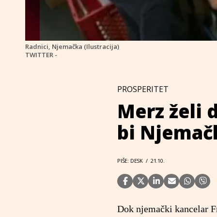
Radnici, Njemačka (Ilustracija)
TWITTER -
PROSPERITET
Merz želi 
bi Njemač
PIŠE: DESK
/
21.10.
Dok njemački kancelar Fr