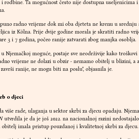
a i rodbine. Ta mogućnost često nije dostupna useljenicima i
ma.
puno radno vrijeme dok mi oba djeteta ne krenu u srednju š
ljica iz Kölna. Prije dvije godine morala je skratiti radno vri
tare 3 i 7 godina, počeo ranije zatvarati zbog manjka osoblja.
o u Njemačkoj moguće, postaje sve neodrživije kako troškovi 
adno vrijeme ne dolazi u obzir - nemamo obitelj u blizini, a 
 završi ranije, ne mogu biti na poslu", objasnila je.
rb o djeci
a više rade, ulaganja u sektor skrbi za djecu opadaju. Njem
utvrdila je da je još 2022. na nacionalnoj razini nedostajalo
 obitelj imala pristup pouzdanoj i kvalitetnoj skrbi za djecu.