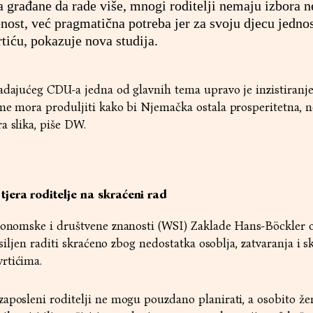
a građane da rade više, mnogi roditelji nemaju izbora n
enost, već pragmatična potreba jer za svoju djecu jedno
tiću, pokazuje nova studija.
adajućeg CDU-a jedna od glavnih tema upravo je inzistiranj
me mora produljiti kako bi Njemačka ostala prosperitetna, n
a slika, piše DW.
tjera roditelje na skraćeni rad
ekonomske i društvene znanosti (WSI) Zaklade Hans-Böckler o
risiljen raditi skraćeno zbog nedostatka osoblja, zatvaranja i 
rtićima.
zaposleni roditelji ne mogu pouzdano planirati, a osobito ž