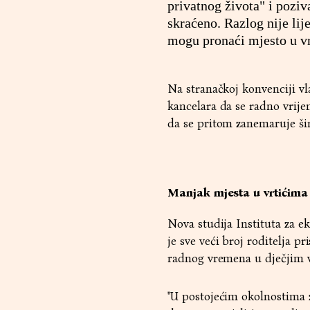
privatnog života" i poziv
skraćeno. Razlog nije lij
mogu pronaći mjesto u vr
Na stranačkoj konvenciji vl
kancelara da se radno vrije
da se pritom zanemaruje šir
Manjak mjesta u vrtićima 
Nova studija Instituta za 
je sve veći broj roditelja p
radnog vremena u dječjim v
"U postojećim okolnostima 