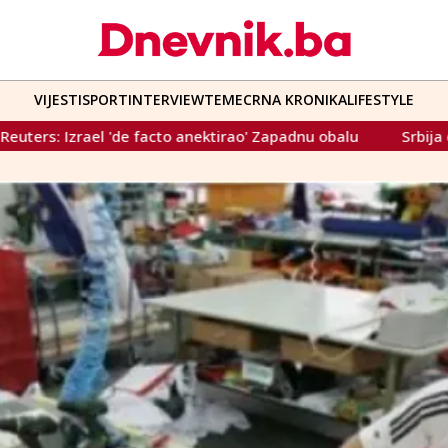
VIJESTI
SPORT
INTERVIEW
TEME
CRNA KRONIKA
LIFESTYLE
o' Zapadnu obalu
Srbija će od Janafa dobiti naftu, ali prv