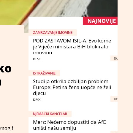
NAJNOVIJE
ZAMRZAVANJE IMOVINE
POD ZASTAVOM ISIL-A: Evo kome
je Vijeće ministara BiH blokiralo
imovinu
19:
DESK
ako
ISTRAŽIVANJE
a
Studija otkrila ozbiljan problem
Europe: Petina žena uopće ne želi
djecu
18:
DESK
NJEMAČKI KANCELAR
Merz: Nećemo dopustiti da AfD
uništi našu zemlju
vnog i