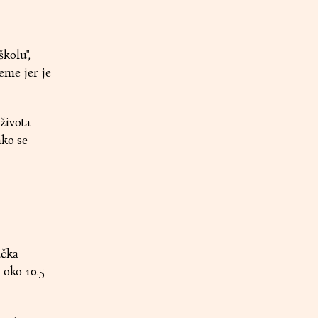
kolu",
jeme jer je
života
ako se
ačka
 oko 10.5