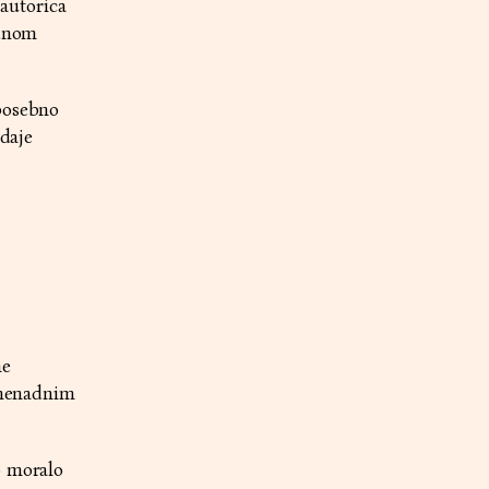
 autorica
adnom
 posebno
odaje
ne
iznenadnim
o moralo