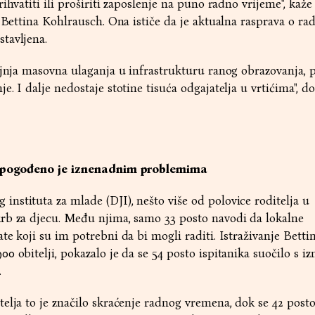
ihvatiti ili proširiti zaposlenje na puno radno vrijeme", kaže
a Bettina Kohlrausch. Ona ističe da je aktualna rasprava o r
tavljena.
ljnja masovna ulaganja u infrastrukturu ranog obrazovanja,
. I dalje nedostaje stotine tisuća odgajatelja u vrtićima", d
ja pogođeno je iznenadnim problemima
stituta za mlade (DJI), nešto više od polovice roditelja u
rb za djecu. Među njima, samo 33 posto navodi da lokalne
te koji su im potrebni da bi mogli raditi. Istraživanje Betti
0 obitelji, pokazalo je da se 54 posto ispitanika suočilo s 
.
elja to je značilo skraćenje radnog vremena, dok se 42 post