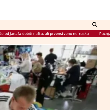
enstveno ne-rusku
Pucnjava na Ilidži: Policija ranila muškar