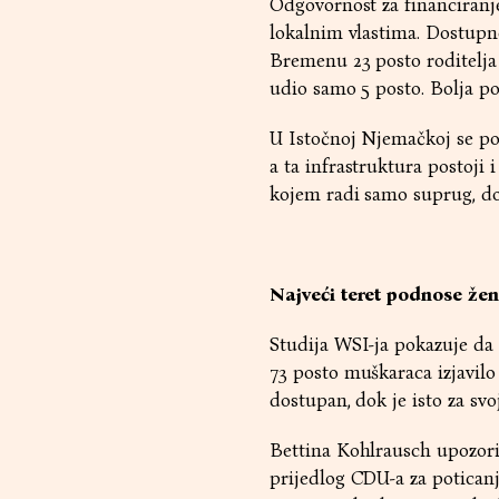
Odgovornost za financiranj
lokalnim vlastima. Dostupn
Bremenu 23 posto roditelja
udio samo 5 posto. Bolja po
U Istočnoj Njemačkoj se pot
a ta infrastruktura postoji
kojem radi samo suprug, do
Najveći teret podnose že
Studija WSI-ja pokazuje da
73 posto muškaraca izjavilo 
dostupan, dok je isto za sv
Bettina Kohlrausch upozori
prijedlog CDU-a za potican