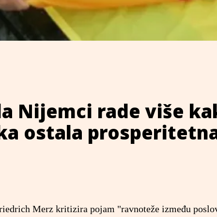
da Nijemci rade više k
ka ostala prosperitetn
iedrich Merz kritizira pojam "ravnoteže između poslo