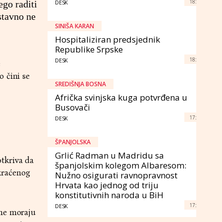
18:
ego raditi
DESK
stavno ne
SINIŠA KARAN
Hospitaliziran predsjednik
Republike Srpske
18:
DESK
e
o čini se
SREDIŠNJA BOSNA
Afrička svinjska kuga potvrđena u
Busovači
17:
DESK
ŠPANJOLSKA
Grlić Radman u Madridu sa
tkriva da
španjolskim kolegom Albaresom:
skraćenog
Nužno osigurati ravnopravnost
Hrvata kao jednog od triju
konstitutivnih naroda u BiH
17:
DESK
ene moraju