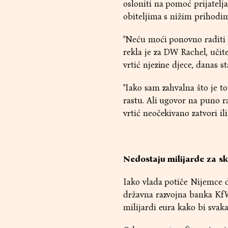
osloniti na pomoć prijatelj
obiteljima s nižim prihodi
"Neću moći ponovno raditi 
rekla je za DW Rachel, učite
vrtić njezine djece, danas s
"Iako sam zahvalna što je t
rastu. Ali ugovor na puno r
vrtić neočekivano zatvori ili
Nedostaju milijarde za sk
Iako vlada potiče Nijemce d
državna razvojna banka KfW 
milijardi eura kako bi svaka