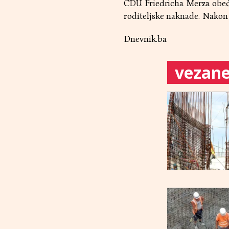
CDU Friedricha Merza obećav
roditeljske naknade. Nakon 
Dnevnik.ba
vezane 