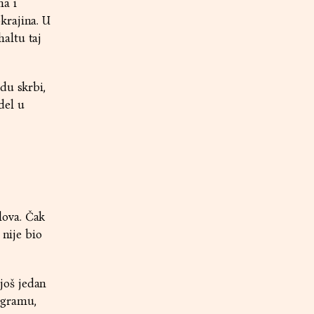
ma i
krajina. U
altu taj
du skrbi,
del u
lova. Čak
 nije bio
još jedan
ogramu,