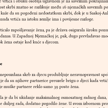
e vrtića i obuku osoblja uglavnom je na saveznim pokrajina
ost skrbi znatno se razlikuje među 16 njemačkih saveznih po
 kaže da su pogođeni nedostatkom skrbi, dok je u Saskoj-Anh
nuda vrtića na istoku zemlje ima i povijesne razloge.
icalo zapošljavanje žena, pa je država osigurala široku ponu
 i danas. U Zapadnoj Njemačkoj je, pak, dugo prevladavao mo
k žena ostaje kod kuće s djecom.
ne
 nepouzdana skrb za djecu produbljuje neravnopravnost spo
je da su njihove partnerice preuzele brigu o djeci kada vrtić
oje muške partnere reklo samo 39 posto žena.
la je da bi ukidanje maksimalnog osmosatnog radnog dana, 
je duljeg rada, dodatno pogodilo žene. U svom izbornom pr