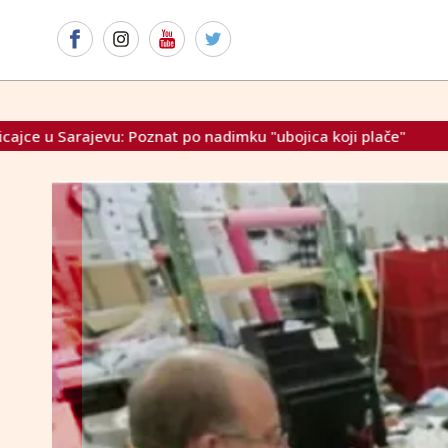
ku "ubojica koji plače"
Reuters: Izrael 'de facto anektira