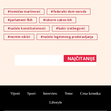
#tomislav martinović
#federalni dom naroda
#parlament fbih
#izborni zakon bih
#načelo konstitutivnosti
#bakir izetbegović
#nermin nikšić
#načelo legitimnog predstavljanja
NAJČITANIJE
Vijesti
Sport
Interview
Teme
Crna kronika
Lifestyle