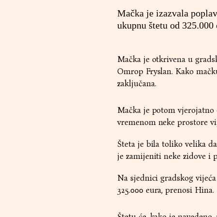
Mačka je izazvala popla
ukupnu štetu od 325.000 e
Mačka je otkrivena u gradsko
Omrop Fryslan. Kako mačku n
zaključana.
Mačka je potom vjerojatno o
vremenom neke prostore vij
Šteta je bila toliko velika 
je zamijeniti neke zidove i
Na sjednici gradskog vijeća
325.000 eura, prenosi Hina.
Štetu će, kako je navedeno, p