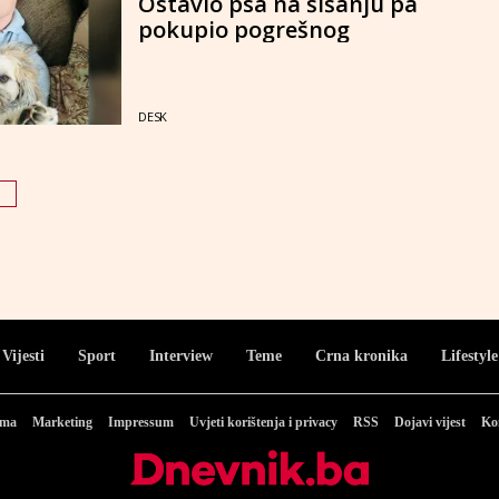
Ostavio psa na šišanju pa
pokupio pogrešnog
DESK
Vijesti
Sport
Interview
Teme
Crna kronika
Lifestyle
ama
Marketing
Impressum
Uvjeti korištenja i privacy
RSS
Dojavi vijest
Ko