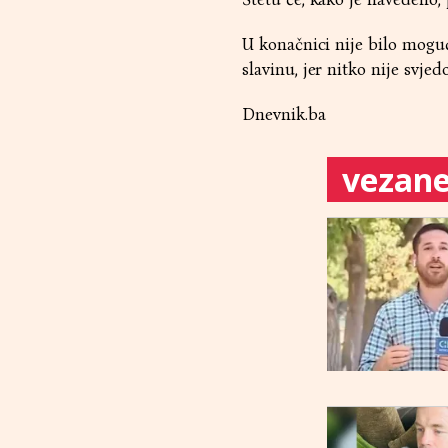
U konačnici nije bilo mogu
slavinu, jer nitko nije svjedo
Dnevnik.ba
vezane 