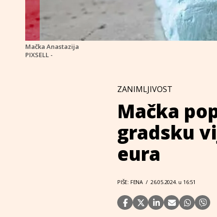
Mačka Anastazija
PIXSELL -
ZANIMLJIVOST
Mačka pop
gradsku vi
eura
PIŠE: FENA
/
26.05.2024. u 16:51