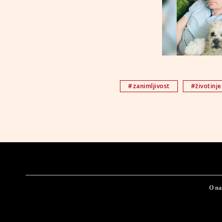
#zanimljivost
#životinje
O n