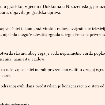
vu u gradskoj vijećnici Dokkuma u Nizozemskoj, prouz
ura, objavila je gradska uprava.
j vijećnici tokom građevinskih radova, izvijestila je televizi
ije bilo moguće uhvatiti, zgrada u regiji Frisia je privrem
tvorila slavinu, zbog čega je voda neprimjetno curila poplav
ećnice, namještaj i zidove.
da su neki zaposlenici morali privremeno raditi u drugoj zgrad
 podove.
 održanoj ovih dana predstavljen je konačni račun o šteti od
latiti osiguranje.