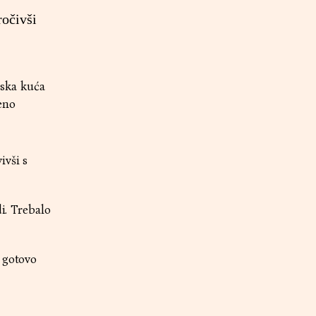
ročivši
jska kuća
eno
ivši s
i. Trebalo
 gotovo