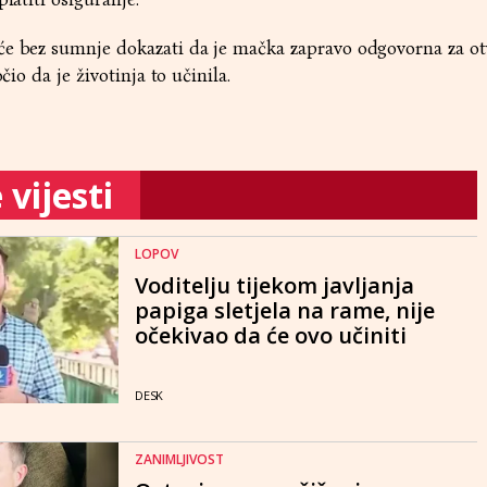
će bez sumnje dokazati da je mačka zapravo odgovorna za o
čio da je životinja to učinila.
vijesti
LOPOV
Voditelju tijekom javljanja
papiga sletjela na rame, nije
očekivao da će ovo učiniti
DESK
ZANIMLJIVOST