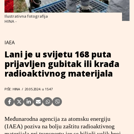
Ilustrativna fotografija
HINA -
IAEA
Lani je u svijetu 168 puta
prijavljen gubitak ili krađa
radioaktivnog materijala
PIŠE: HINA
/
20.05.2024. u 15:47
Međunarodna agencija za atomsku energiju
(IAEA) poziva na bolju zaštitu radioaktivnog
materijala pri transportu jer se bilježi velik broj