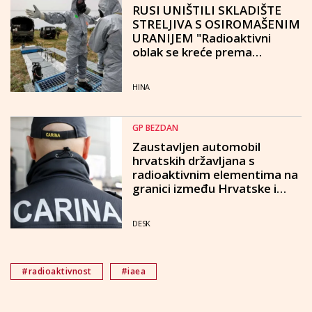
RUSI UNIŠTILI SKLADIŠTE
STRELJIVA S OSIROMAŠENIM
URANIJEM "Radioaktivni
oblak se kreće prema
zapadnoj Europi"
HINA
GP BEZDAN
Zaustavljen automobil
hrvatskih državljana s
radioaktivnim elementima na
granici između Hrvatske i
Srbije
DESK
#radioaktivnost
#iaea