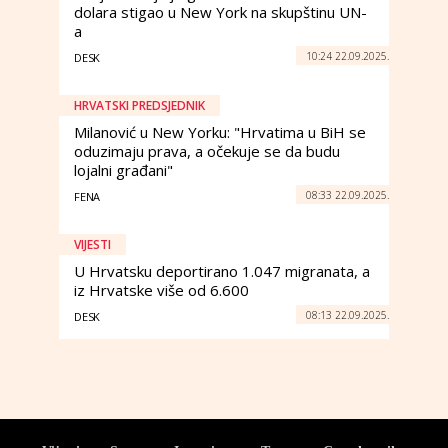
dolara stigao u New York na skupštinu UN-
a
10:24 22.09.2025.
DESK
HRVATSKI PREDSJEDNIK
Milanović u New Yorku: "Hrvatima u BiH se
oduzimaju prava, a očekuje se da budu
lojalni građani"
08:33 22.09.2025.
FENA
VIJESTI
U Hrvatsku deportirano 1.047 migranata, a
iz Hrvatske više od 6.600
08:13 22.09.2025.
DESK