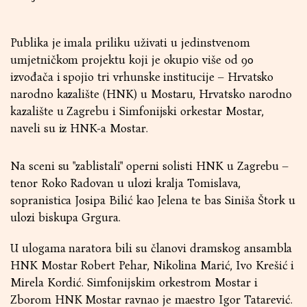
Publika je imala priliku uživati u jedinstvenom
umjetničkom projektu koji je okupio više od 90
izvođača i spojio tri vrhunske institucije – Hrvatsko
narodno kazalište (HNK) u Mostaru, Hrvatsko narodno
kazalište u Zagrebu i Simfonijski orkestar Mostar,
naveli su iz HNK-a Mostar.
Na sceni su "zablistali" operni solisti HNK u Zagrebu –
tenor Roko Radovan u ulozi kralja Tomislava,
sopranistica Josipa Bilić kao Jelena te bas Siniša Štork u
ulozi biskupa Grgura.
U ulogama naratora bili su članovi dramskog ansambla
HNK Mostar Robert Pehar, Nikolina Marić, Ivo Krešić i
Mirela Kordić. Simfonijskim orkestrom Mostar i
Zborom HNK Mostar ravnao je maestro Igor Tatarević.