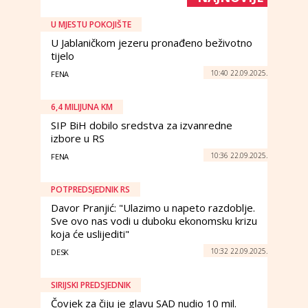
U MJESTU POKOJIŠTE
U Jablaničkom jezeru pronađeno beživotno
tijelo
10:40 22.09.2025.
FENA
6,4 MILIJUNA KM
SIP BiH dobilo sredstva za izvanredne
izbore u RS
10:36 22.09.2025.
FENA
POTPREDSJEDNIK RS
Davor Pranjić: "Ulazimo u napeto razdoblje.
Sve ovo nas vodi u duboku ekonomsku krizu
koja će uslijediti"
10:32 22.09.2025.
DESK
SIRIJSKI PREDSJEDNIK
Čovjek za čiju je glavu SAD nudio 10 mil.