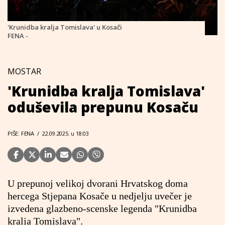
'Krunidba kralja Tomislava' u Kosači
FENA -
MOSTAR
'Krunidba kralja Tomislava'
oduševila prepunu Kosaču
PIŠE: FENA
/
22.09.2025. u 18:03
U prepunoj velikoj dvorani Hrvatskog doma
hercega Stjepana Kosače u nedjelju uvečer je
izvedena glazbeno-scenske legenda "Krunidba
kralja Tomislava".