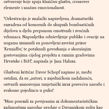
ostvarenje koje spaja klasičnu glazbu, crossover
elemente i snažnu emocionalnost.
"Orkestracija je znalački napravljena, dramaturški
razrađena od komornih do skupnih bombastičnih
dijelova u djelu prepunom emotivnih i zvučnih
vrhunaca. Naposljetku oduševljenje publike i ovacije na
nogama izmamili su ponovljeni završni prizor
'Krunidbe', te potaknuli govorkanja o skorašnjim
gostovanjima cijelog projekta u raznim gradovima
Hrvatske i BiH", napisala je Jana Haluza.
Glazbeni kritičar Davor Schopf napisao je, među
ostalim, da su „autori, u zajedničkom nadahnuću,
ostvarili samosvojan umjetnički izraz posvećen narodu i
svakome pojedincu u puku“.
"Nisu posezali za povijesnim ni dokumentarističkim
zadanostima narodne predaje o Duvanjskom polju kao