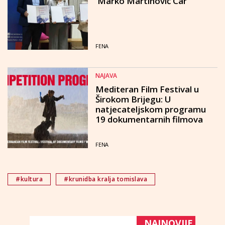
'Marko Martinović Car'
FENA
NAJAVA
Mediteran Film Festival u
Širokom Brijegu: U
natjecateljskom programu
19 dokumentarnih filmova
FENA
#kultura
#krunidba kralja tomislava
NAJNOVIJE