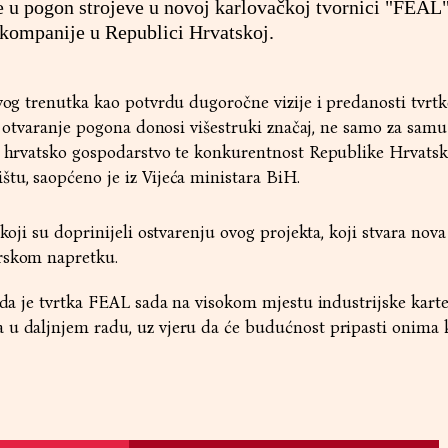
je u pogon strojeve u novoj karlovačkoj tvornici "FEAL
kompanije u Republici Hrvatskoj.
ovog trenutka kao potvrdu dugoročne vizije i predanosti tvrt
da otvaranje pogona donosi višestruki značaj, ne samo za samu
u, hrvatsko gospodarstvo te konkurentnost Republike Hrvatsk
tu, saopćeno je iz Vijeća ministara BiH.
 koji su doprinijeli ostvarenju ovog projekta, koji stvara nov
rskom napretku.
a da je tvrtka FEAL sada na visokom mjestu industrijske kart
 u daljnjem radu, uz vjeru da će budućnost pripasti onima 