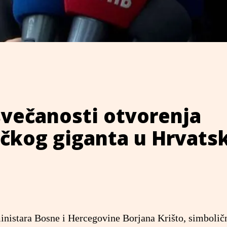
svečanosti otvorenja
čkog giganta u Hrvats
ministara Bosne i Hercegovine Borjana Krišto, simboli