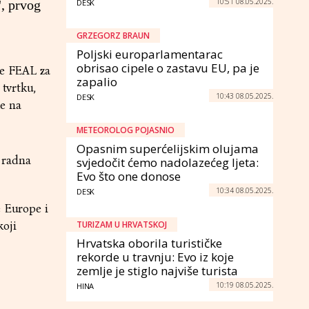
10:51 08.05.2025.
", prvog
DESK
GRZEGORZ BRAUN
Poljski europarlamentarac
obrisao cipele o zastavu EU, pa je
ke FEAL za
zapalio
 tvrtku,
10:43 08.05.2025.
DESK
e na
METEOROLOG POJASNIO
Opasnim superćelijskim olujama
a radna
svjedočit ćemo nadolazećeg ljeta:
Evo što one donose
10:34 08.05.2025.
DESK
e Europe i
koji
TURIZAM U HRVATSKOJ
Hrvatska oborila turističke
rekorde u travnju: Evo iz koje
zemlje je stiglo najviše turista
10:19 08.05.2025.
HINA