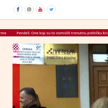
ji su to osmislili trenutnu političku krizu treba pitati imaju li 