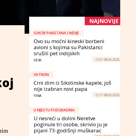
NAJNOVIJE
SUKOB PAKISTANA I INDIJE
Ovo su moćni kineski borbeni
avioni s kojima su Pakistanci
srušili pet indijskih
12:31 08.05.2025.
DESK
VATIKAN
koj
Crni dim iz Sikstinske kapele, još
nije izabran novi papa
12:17 08.05.2025.
FENA
U MJESTU PODGRADINA
U nesreći u dolini Neretve
poginule tri osobe, skrivio ju je
pijani 73-godišnji muškarac
čnim