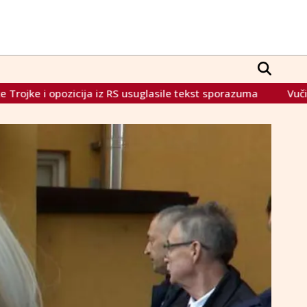
 RS usuglasile tekst sporazuma
Vučić sletio u Moskvu, a t