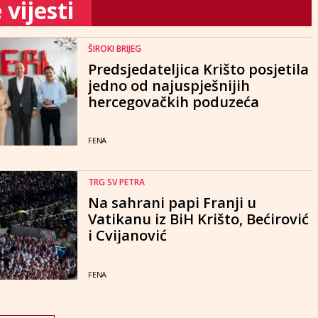
vijesti
ŠIROKI BRIJEG
Predsjedateljica Krišto posjetila
jedno od najuspješnijih
hercegovačkih poduzeća
FENA
TRG SV PETRA
Na sahrani papi Franji u
Vatikanu iz BiH Krišto, Bećirović
i Cvijanović
FENA