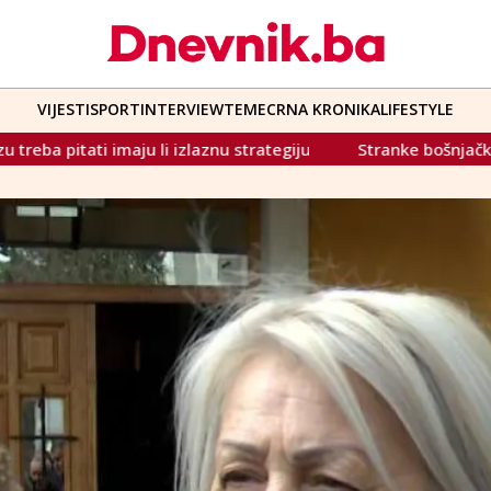
VIJESTI
SPORT
INTERVIEW
TEME
CRNA KRONIKA
LIFESTYLE
izlaznu strategiju
Stranke bošnjačke Trojke i opozicija iz