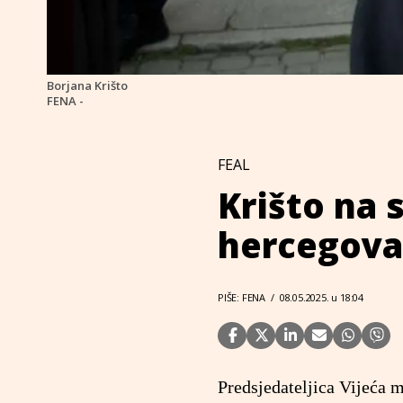
Borjana Krišto
FENA -
FEAL
Krišto na 
hercegova
PIŠE: FENA
/
08.05.2025. u 18:04
Predsjedateljica Vijeća 