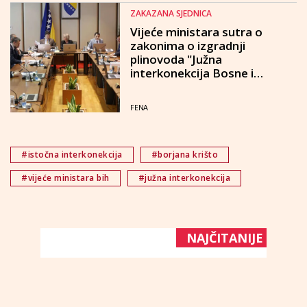
ZAKAZANA SJEDNICA
Vijeće ministara sutra o
zakonima o izgradnji
plinovoda "Južna
interkonekcija Bosne i
Hercegovine i Republike
Hrvatske"
FENA
#istočna interkonekcija
#borjana krišto
#vijeće ministara bih
#južna interkonekcija
NAJČITANIJE