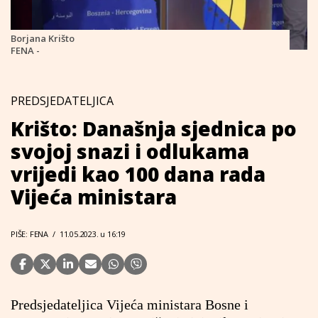
Borjana Krišto
FENA -
PREDSJEDATELJICA
Krišto: Današnja sjednica po
svojoj snazi i odlukama
vrijedi kao 100 dana rada
Vijeća ministara
PIŠE: FENA
/
11.05.2023. u 16:19
Predsjedateljica Vijeća ministara Bosne i