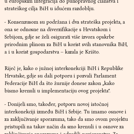
u europskim integracija do punopravnog članstva i
strateškog cilja BiH u idućem razdoblju.
- Konsenzusom su podržana i dva strateška projekta, a
ona se odnosne na diverzifikacije s Hrvatskom i
Srbijom, gdje se želi osigurati više izvora opskrbe
prirodnim plinom za BiH u korist svih stanovnika BiH,
a i u korist gospodarstva – kazala je Krišto.
Riječ je, kako o južnoj interkonekciji BiH i Republike
Hrvatske, gdje su dali potporu i pozvali Parlament
Federacije BiH da što žurnije donese zakon „kako
bismo krenuli u implementaciju ovog projekta“.
- Donijeli smo, također, potporu novoj istočnoj
interkonekciji između BiH i Srbije. Tu imamo osnove i
za zaključivanje sporazuma, tako da smo ovom projektu
pristupili na takav način da smo krenuli i u osnove za