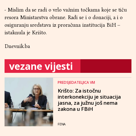
- Mislim da se radi o vrlo važnim točkama koje se tiču
resora Ministarstva obrane. Radi se i o donaciji, a i o
osiguranju sredstava iz proračuna institucija BiH –
istaknula je Krišto.
Dnevnik.ba
vezane vijesti
PREDSJEDATELJICA VM
Krišto: Za istočnu
interkonekciju je situacija
jasna, za južnu još nema
zakona u FBiH
FENA